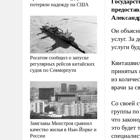
Государст
потеряли надежду на США
предостав
Александ
Он объясн
услуг. За
услуги буд
Росатом сообщил о запуске
Квиташвили
регулярных рейсов китайских
судов по Севморпути
принятых 
из количес
врачи за с
Со своей 
группы по
что законо
Замглавы Минстроя сравнил
это будет 
качество жилья в Нью-Йорке и
России
специалист