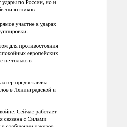
 удары по России, но и
беспилотников.
ямое участие в ударах
руппировки.
том для противостояния
 спокойных европейских
с не только в
Вахтер предоставлял
лов в Ленинградской и
 войне. Сейчас работает
ая связана с Силами
 в сообщении хакеров.