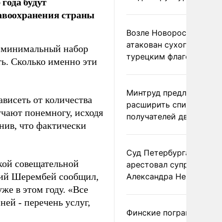
года будут
равоохранения страны
Возле Новороссийска
атакован сухогруз под
я минимальный набор
турецким флагом
ь. Сколько именно эти
Минтруд предложил
ависеть от количества
расширить список
чают понемногу, исходя
получателей двух пенс
снив, что фактически
Суд Петербурга заочно
кой совещательной
арестовал супругу
ий Шерембей сообщил,
Александра Невзорова
же в этом году. «Все
 ней - перечень услуг,
Финские пограничники