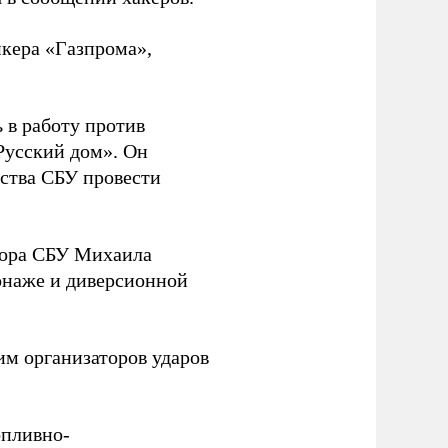
нкера «Газпрома»,
 в работу против
Русский дом». Он
ства СБУ провести
йора СБУ Михаила
онаже и диверсионной
им организаторов ударов
опливно-