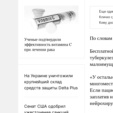
По словам 
Ученые подтвердили
эффективность витамина C
при лечении рака
Бесплатно
туберкуле
малоимущ
На Украине уничтожили
«У остальн
крупнейший склад
многоместн
средств защиты Delta Plus
Если пацие
заплатив н
нейрохир
Сенат США одобрил
ужесточение санкций