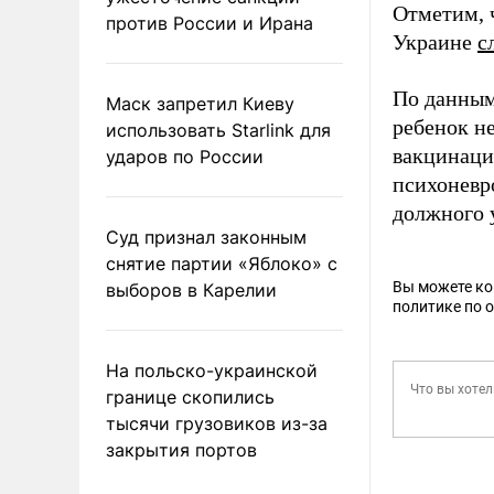
Отметим, 
против России и Ирана
Украине
с
По данным 
Маск запретил Киеву
ребенок н
использовать Starlink для
вакцинации
ударов по России
психоневро
должного 
Суд признал законным
снятие партии «Яблоко» с
Вы можете к
выборов в Карелии
политике по 
На польско-украинской
границе скопились
тысячи грузовиков из-за
закрытия портов