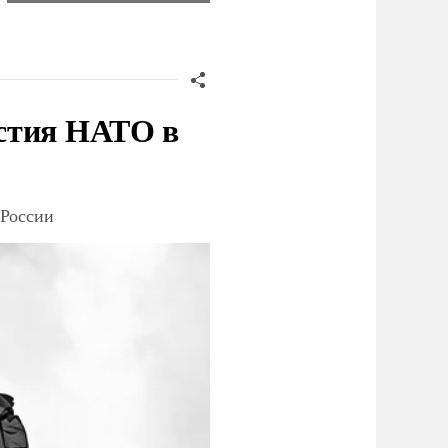
стия НАТО в
 России