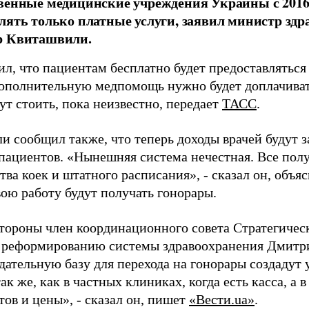
венные медицинские учреждения Украины с 2016 
лять только платные услуги, заявил министр зд
р Квиташвили.
ил, что пациентам бесплатно будет предоставлятьс
 дополнительную медпомощь нужно будет доплачиват
ут стоить, пока неизвестно, передает
ТАСС
.
 сообщил также, что теперь доходы врачей будут з
пациентов. «Нынешняя система нечестная. Все полу
тва коек и штатного расписания», - сказал он, объя
вою работу будут получать гонорары.
стороны член координационного совета Стратегичес
 реформированию системы здравоохранения Дмитр
дательную базу для перехода на гонорары создадут у
так же, как в частных клиниках, когда есть касса, а в
ов и цены», - сказал он, пишет
«Вести.ua»
.