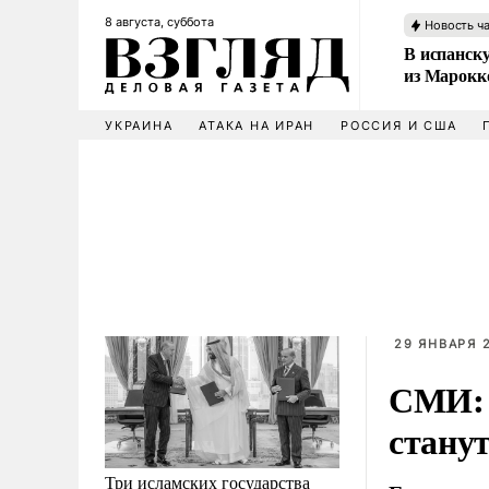
8 августа, суббота
Новость ч
В испанск
из Марокк
УКРАИНА
АТАКА НА ИРАН
РОССИЯ И США
29 ЯНВАРЯ 2
СМИ: 
стану
Три исламских государства