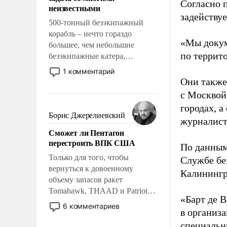
адаптироваться.
Согласно 
неизвестными
задейству
500-тонный безэкипажный
корабль – нечто гораздо
«Мы докум
большее, чем небольшие
по террит
безэкипажные катера,
применение которых уже
1 комментарий
стало обыденностью. Задача по
Они также
созданию такого корабля очень
с Москвой
сложна и амбициозна. Однако
городах, а
и ее реализация радикально
Борис Джерелиевский
журналист
поднимет наши боевые
Сможет ли Пентагон
возможности.
перестроить ВПК США
По данным
Только для того, чтобы
Службе бе
вернуться к довоенному
Калинингр
объему запасов ракет
Tomahawk, THAAD и Patriot
«Барт де В
США потребуется более трех
6 комментариев
в организа
лет. Даже небольшая война с
Ираном опустошила
специальн