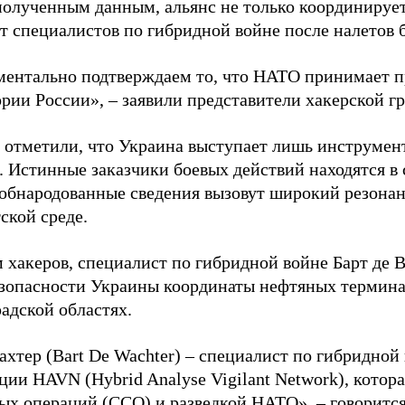
полученным данным, альянс не только координирует
ет специалистов по гибридной войне после налетов 
ентально подтверждаем то, что НАТО принимает пр
ории России», – заявили представители хакерской г
 отметили, что Украина выступает лишь инструмен
. Истинные заказчики боевых действий находятся в
 обнародованные сведения вызовут широкий резонан
ской среде.
 хакеров, специалист по гибридной войне Барт де 
зопасности Украины координаты нефтяных термина
адской областях.
ахтер (Bart De Wachter) – специалист по гибридной
ции HAVN (Hybrid Analyse Vigilant Network), котор
ых операций (ССО) и разведкой НАТО», – говорится