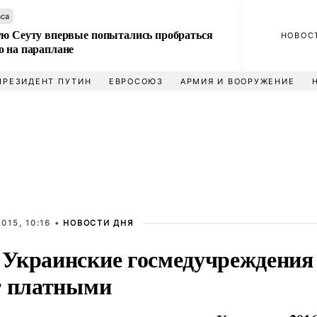
аса
ую Сеуту впервые попытались пробраться
НОВОС
о на параплане
ПРЕЗИДЕНТ ПУТИН
ЕВРОСОЮЗ
АРМИЯ И ВООРУЖЕНИЕ
015, 10:16 •
НОВОСТИ ДНЯ
Украинские госмедучреждения с
т платными