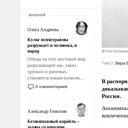
МНЕНИЯ
Ольга Андреева
Культ психотравмы
разрушает и человека, и
народ
@ Elisa Schu/dpa
Обиды на этот жестокий мир,
Tекст:
Вера 
разрушающий нас, таких
хрупких и ранимых,
становятся новым культом,
В распоря
постепенно вытесняя и
6 комментариев
доказыва
отменяя традиционное
России.
требование к человеку – быть
мужественным и твердым под
Анонимные
ударами судьбы, брать на себя
Александр Тимохин
вовлеченн
ответственность, помогать
Безэкипажный корабль –
слабым, идти вперед и
задача со многими