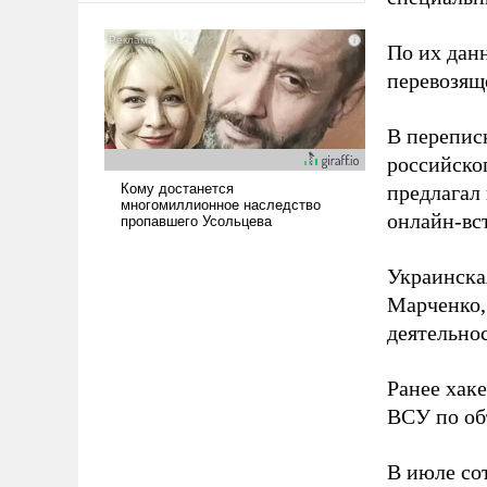
американские арсеналы.
Сложившаяся ситуация
По их дан
означает многолетний период
перевозящ
уязвимости США, например,
перед Китаем.
В перепис
российско
предлагал
онлайн-вст
Украинска
Марченко,
деятельно
Ранее хак
ВСУ по об
В июле с