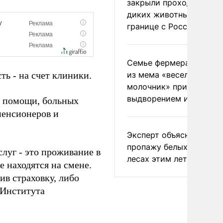
закрыли проходы для
диких животных на
границе с Россией
Семье фермера Уолкер
ть - на счет клиники.
из мема «веселый
молочник» пригрозили
выдворением из Росси
й помощи, больных
пенсионеров и
Эксперт объяснил
пропажу белых грибов 
слуг - это проживание в
лесах этим летом
е находятся на смене.
ив страховку, либо
 Института