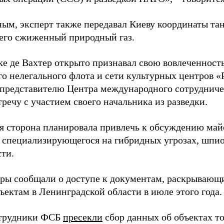
ным, эксперт также передавал Киеву координаты та
его сжиженный природный газ.
ке де Вахтер открыто признавал свою вовлеченность
го нелегального флота и сети культурных центров «
 представителю Центра международного сотрудниче
речу с участием своего начальника из разведки.
я сторона планировала привлечь к обсуждению ма
 специализирующегося на гибридных угрозах, шпи
сти.
еры сообщали о доступе к документам, раскрывающ
ъектам в Ленинградской области в июле этого года.
отрудники ФСБ
пресекли
сбор данных об объектах т