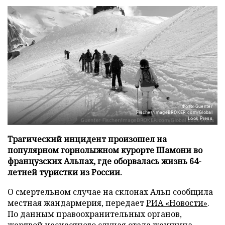
Фото: Guenter
Fischer/imageBROKER.com/Global
Look Press
Трагический инцидент произошел на
популярном горнолыжном курорте Шамони во
французских Альпах, где оборвалась жизнь 64-
летней туристки из России.
О смертельном случае на склонах Альп сообщила
местная жандармерия, передает
РИА «Новости»
.
По данным правоохранительных органов,
жертвой несчастного случая стала женщина.