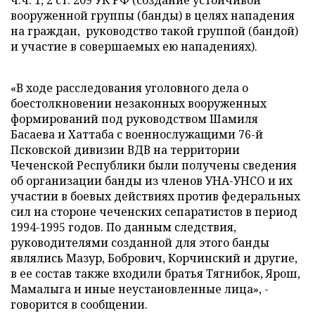
ч.ч. 1, 2 ст. 209 УК РФ (создание устойчивой
вооруженной группы (банды) в целях нападения
на граждан, руководство такой группой (бандой)
и участие в совершаемых ею нападениях).
«В ходе расследования уголовного дела о
боестолкновении незаконных вооруженных
формирований под руководством Шамиля
Басаева и Хаттаба с военнослужащими 76-й
Псковской дивизии ВДВ на территории
Чеченской Республики были получены сведения
об организации банды из членов УНА-УНСО и их
участии в боевых действиях против федеральных
сил на стороне чеченских сепаратистов в период
1994-1995 годов. По данным следствия,
руководителями созданной для этого банды
являлись Мазур, Бобрович, Корчинский и другие,
в ее состав также входили братья Тягнибок, Ярош,
Мамалыга и иные неустановленные лица», -
говорится в сообщении.