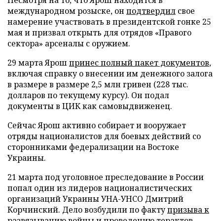
Несмотря на то, что Ярош находится в
международном розыске, он
подтвердил
свое
намерение участвовать в президентской гонке 25
мая и призвал открыть для отрядов «Правого
сектора» арсеналы с оружием.
29 марта Ярош
принес полный пакет документов
,
включая справку о внесении им денежного залога
в размере в размере 2,5 млн гривен (228 тыс.
долларов по текущему курсу). Он подал
документы в ЦИК как самовыдвиженец.
Сейчас Ярош активно собирает и вооружает
отряды националистов для боевых действий со
сторонниками федерализации на Востоке
Украины.
21 марта под уголовное преследование в России
попал один из лидеров националистических
организаций Украины УНА-УНСО Дмитрий
Корчинский. Дело возбудили по факту
призыва к
развязыванию войны
и проведению терактов.