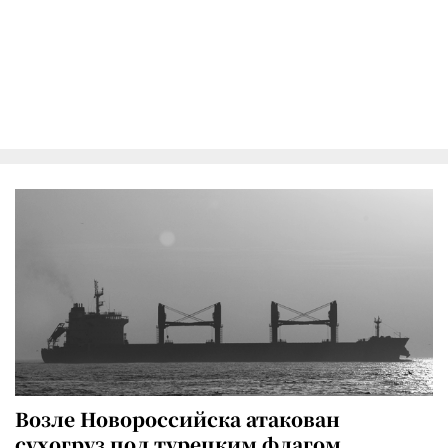
Возле Новороссийска атакован
сухогруз под турецким флагом