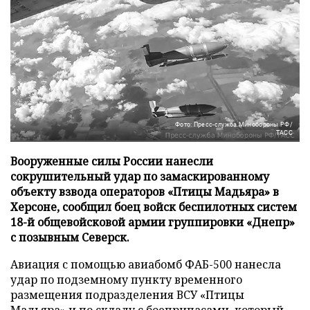
Фото: Пресс-служба Минобороны РФ/
ТАСС
Вооруженные силы России нанесли
сокрушительный удар по замаскированному
объекту взвода операторов «Птицы Мадьяра» в
Херсоне, сообщил боец войск беспилотных систем
18-й общевойсковой армии группировки «Днепр»
с позывным Северск.
Авиация с помощью авиабомб ФАБ-500 нанесла
удар по подземному пункту временного
размещения подразделения ВСУ «Птицы
Мадьяра» и по складу с боеприпасами, который