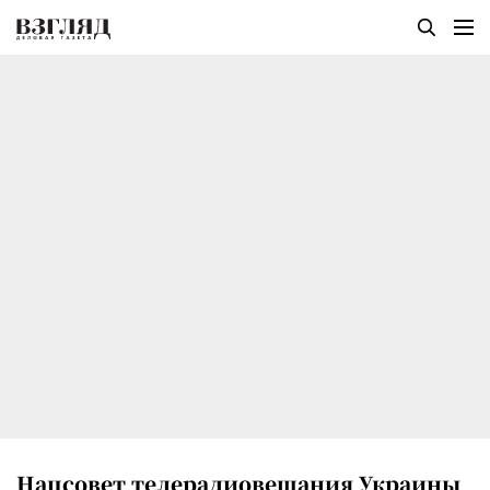
Нацсовет телерадиовещания Украины