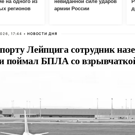
е на одного из
невиданной силе ударов
Р
ых регионов
армии России
д
п
п
026, 17:44 •
НОВОСТИ ДНЯ
опорту Лейпцига сотрудник наз
и поймал БПЛА со взрывчатко