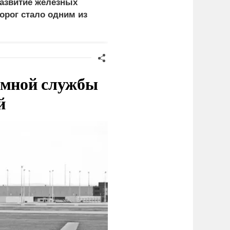
азвитие железных
задачи России при
орог стало одним из
поражении
риоритетов Народной
логистических центров 
рограммы ЕР
Киеве
емной службы
й