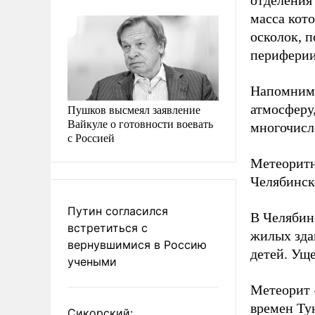
отделения
масса кот
осколок, п
периферии
Напомним,
атмосферу,
Пушков высмеял заявление
Вайкуле о готовности воевать
многочисл
с Россией
Метеоритн
Челябинск
Путин согласился
В Челябинс
встретиться с
жилых зда
вернувшимися в Россию
детей. Ущ
учеными
Метеорит 
времен Тун
Сикорский: