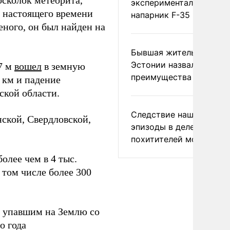
сколок метеорита,
экспериментальный др
о настоящего времени
напарник F-35
еного, он был найден на
Бывшая жительница
Эстонии назвала главн
7 м
вошел
в земную
преимущества России
 км и падение
ской области.
Следствие нашло новы
ской, Свердловской,
эпизоды в деле
похитителей москвичек
олее чем в 4 тыс.
в том числе более 300
 упавшим на Землю со
о года