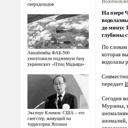
Возобновле
сверхдоходов
На озере 
водолазны
до минус 
глубины 
По словам
Авиабомбы ФАБ-500
которая в
уничтожили подземную базу
водолазы 
украинских «Птиц Мадьяра»
Совместно
передает
Сегодня в
Мурзина, 
Эксперт Климов: США – это
аномалиям 
гангстер, живущий на
аномалий,
территории Японии