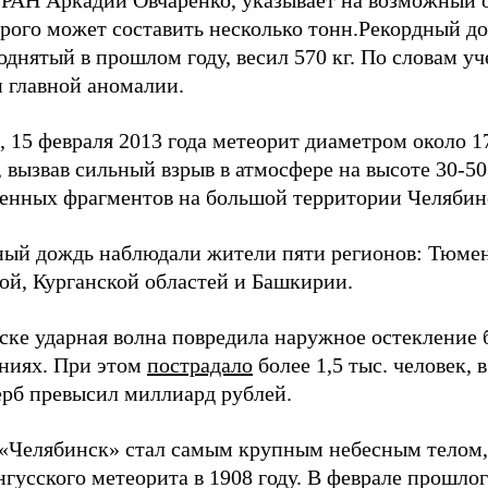
 РАН Аркадий Овчаренко, указывает на возможный о
орого может составить несколько тонн.Рекордный д
однятый в прошлом году, весил 570 кг. По словам уч
 главной аномалии.
 15 февраля 2013 года метеорит диаметром около 1
 вызвав сильный взрыв в атмосфере на высоте 30-50
енных фрагментов на большой территории Челябин
ый дождь наблюдали жители пяти регионов: Тюмен
ой, Курганской областей и Башкирии.
ке ударная волна повредила наружное остекление б
ниях. При этом
пострадало
более 1,5 тыс. человек, 
ерб превысил миллиард рублей.
«Челябинск» стал самым крупным небесным телом,
гусского метеорита в 1908 году. В феврале прошлог