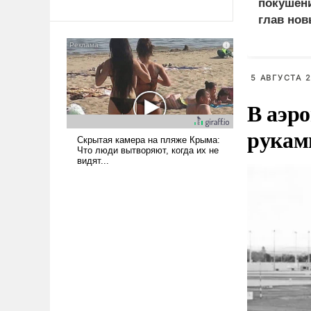
революционных изменений.
покушени
То, что несколько лет назад
глав нов
было образом для
псевдонаучной фантастики,
стало всерьез обсуждаемой
идеей.
5 АВГУСТА 2
В аэр
рукам