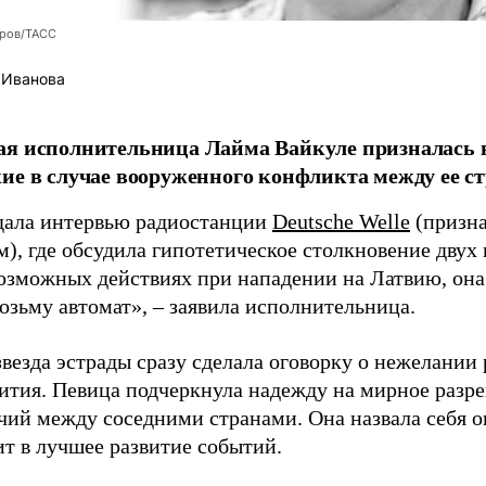
оров/ТАСС
 Иванова
я исполнительница Лайма Вайкуле призналась в
ие в случае вооруженного конфликта между ее ст
дала интервью радиостанции
Deutsche Welle
(призна
), где обсудила гипотетическое столкновение двух 
возможных действиях при нападении на Латвию, она
возьму автомат», – заявила исполнительница.
везда эстрады сразу сделала оговорку о нежелании
ития. Певица подчеркнула надежду на мирное раз
чий между соседними странами. Она назвала себя 
ит в лучшее развитие событий.