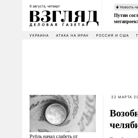
6 августа, четверг
Новость ч
Путин сог
мегапроек
УКРАИНА
АТАКА НА ИРАН
РОССИЯ И США
22 МАРТА 20
Возоб
челяб
Рубль начал слабеть от