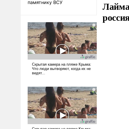
памятнику ВСУ
Лайма 
росси