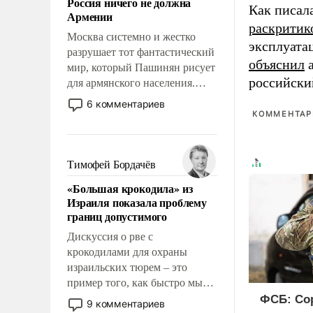
Россия ничего не должна
уязвимости США, например,
Как писал
Армении
перед Китаем.
раскритик
Москва системно и жестко
эксплуата
разрушает тот фантастический
объяснил
а
мир, который Пашинян рисует
российски
для армянского населения.
Мир, где этому населению все
6 комментариев
должны просто по
КОММЕНТАРИ
определению, где его
политические прожекты будут
беспрекословно оплачиваться
Тимофей Бордачёв
за счет российских
«Большая крокодила» из
налогоплательщиков и где за
Израиля показала проблему
свои поступки не нужно
границ допустимого
отвечать.
Дискуссия о рве с
крокодилами для охраны
израильских тюрем – это
пример того, как быстро мы
двигаемся по пути
ФСБ: Со
9 комментариев