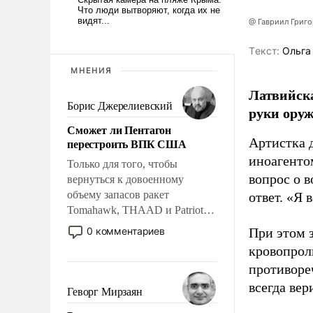
@ Гавриил Григ
Tекст:
Ольга
МНЕНИЯ
Латвийска
Борис Джерелиевский
руки оруж
Сможет ли Пентагон
Артистка 
перестроить ВПК США
иноагентом
Только для того, чтобы
вопрос о 
вернуться к довоенному
объему запасов ракет
ответ. «Я 
Tomahawk, THAAD и Patriot
США потребуется более трех
0 комментариев
При этом з
лет. Даже небольшая война с
кровопрол
Ираном опустошила
противоре
американские арсеналы.
всегда вер
Сложившаяся ситуация
Геворг Мирзаян
означает многолетний период