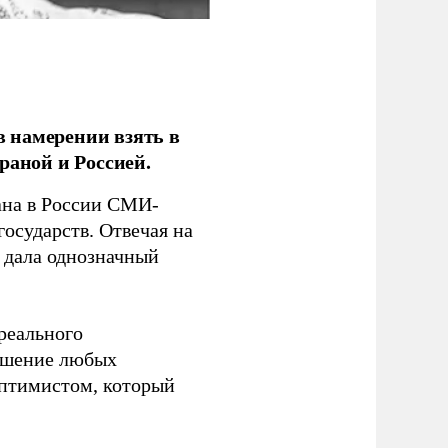
 намерении взять в
раной и Россией.
на в России СМИ-
государств. Отвечая на
 дала однозначный
 реального
решение любых
оптимистом, который