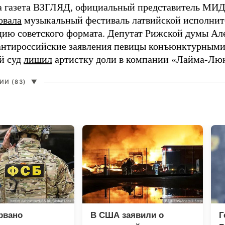
а газета ВЗГЛЯД, официальный представитель МИД
овала
музыкальный фестиваль латвийской исполнит
цию советского формата. Депутат Рижской думы Ал
нтироссийские заявления певицы конъюнктурными
й суд
лишил
артистку доли в компании «Лайма-Люк
И (83)
▼
рвано
В США заявили о
Г