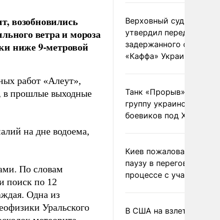
ит, возобновились
Верховный суд Швеции
льного ветра и мороза
утвердил передачу
задержанного сухогруз
ски ниже 9-метровой
«Каффа» Украине
ных работ «Алеут»,
Танк «Прорыв» уничто
а, в прошлые выходные
группу украинских
боевиков под Харьково
алий на дне водоема,
Киев пожаловался на
паузу в переговорном
ами. По словам
процессе с участием 
и поиск по 12
аждая. Одна из
геофизики Уральского
В США на взлете разби