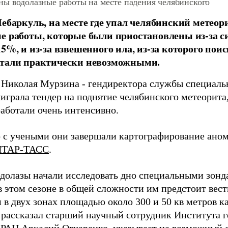
ны водолазные работы на месте падения челябинского
Чебаркуль, на месте где упал челябинский метеор
е работы, которые были приостановлены из-за си
15%, и из-за взвешенного ила, из-за которого пои
стали практически невозможными.
 Николая Мурзина - гендиректора службы специаль
ыиграла тендер на поднятие челябинского метеорит
работали очень интенсивно.
 с учеными они завершали картографирование аном
ИТАР-ТАСС
.
одолазы начали исследовать дно специальными зонд
в этом сезоне в общей сложности им предстоит вест
в двух зонах площадью около 300 и 50 кв метров к
 рассказал старший научный сотрудник Института 