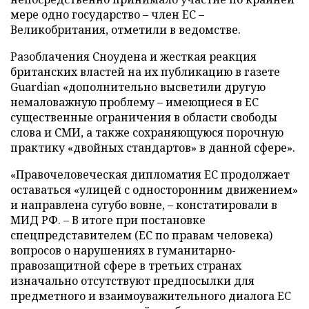
мере одно государство
–
член ЕС
–
Великобритания, отметили в ведомстве.
Разоблачения Сноудена и жесткая реакция
британских властей на их публикацию в газете
Guardian «дополнительно высветили другую
немаловажную проблему
–
имеющиеся в ЕС
существенные ограничения в области свободы
слова и СМИ, а также сохраняющуюся порочную
практику «двойных стандартов» в данной сфере».
«Правочеловеческая дипломатия ЕС продолжает
оставаться «улицей с односторонним движением»
и направлена сугубо вовне,
–
констатировали в
МИД РФ.
–
В итоге при постановке
спецпредставителем (ЕС по правам человека)
вопросов о нарушениях в гуманитарно-
правозащитной сфере в третьих странах
изначально отсутствуют предпосылки для
предметного и взаимоуважительного диалога ЕС