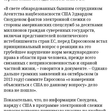
«В свете обнародованных бывшим сотрудником
Агентства нацбезопасности США Эдвардом
Сноуденом фактов электронной слежки со
стороны американских спецслужб за десятками
миллионов граждан суверенных государств,
включая представителей политического
истеблишмента стран ЕС, перед Евросоюзом встал
принципиальный вопрос о реакции на это
грубейшее нарушение норм международного
права в области прав человека, прежде всего
связанных с неприкосновенностью и охраной
частной жизни,
–
говорится в документе.
–
Однако
дальше громких заявлений на октябрьском (в
2013 году) саммите Евросоюза «о намерении
объясниться с США по данному вопросу» дело
пока не пошло».
Показательно, что, по информации Сноудена,
наряду с США в программе электронной слежки
непосредственно принимало участие по крайней