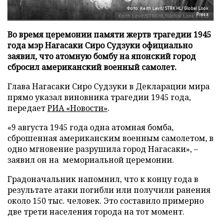
Фото: Keith Levit/STRKHL/Global Look
Press
Во время церемонии памяти жертв трагедии 1945
года мэр Нагасаки Сиро Судзуки официально
заявил, что атомную бомбу на японский город
сбросил американский военный самолет.
Глава Нагасаки Сиро Судзуки в Декларации мира
прямо указал виновника трагедии 1945 года,
передает
РИА «Новости»
.
«9 августа 1945 года одна атомная бомба,
сброшенная американским военным самолетом, в
одно мгновение разрушила город Нагасаки», –
заявил он на мемориальной церемонии.
Градоначальник напомнил, что к концу года в
результате атаки погибли или получили ранения
около 150 тыс. человек. Это составило примерно
две трети населения города на тот момент.