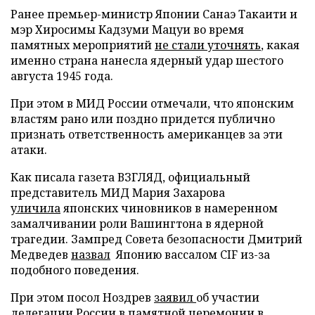
Ранее премьер-министр Японии Санаэ Такаити и
мэр Хиросимы Кадзуми Мацуи во время
памятных мероприятий
не стали уточнять
, какая
именно страна нанесла ядерный удар шестого
августа 1945 года.
При этом в МИД России отмечали, что японским
властям рано или поздно придется публично
признать ответственность американцев за эти
атаки.
Как писала газета ВЗГЛЯД, официальный
представитель МИД Мария Захарова
уличила
японских чиновников в намеренном
замалчивании роли Вашингтона в ядерной
трагедии. Зампред Совета безопасности Дмитрий
Медведев
назвал
Японию вассалом CIF из-за
подобного поведения.
При этом посол Ноздрев
заявил
об участии
делегации России в памятной церемонии в