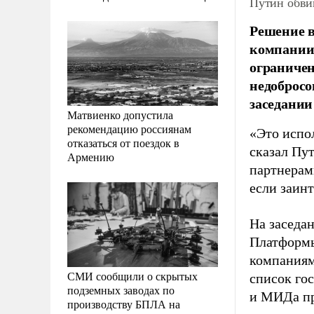
Путин обви
Решение 
компании
ограничен
недобросо
заседании
Матвиенко допустила
рекомендацию россиянам
«Это испо
отказаться от поездок в
сказал Пу
Армению
партнерам
если заинт
На заседа
Платформы
компаниям
СМИ сообщили о скрытых
список го
подземных заводах по
и МИДа пр
производству БПЛА на