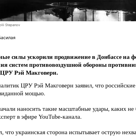
lii Stepanov
Басилая
ые силы ускорили продвижение в Донбассе на 
ния систем противовоздушной обороны противни
 ЦРУ Рэй Макговерн.
алитик ЦРУ Рэй Макговерн заявил, что российские 
евиданной мощью.
начали наносить такие масштабные удары, каких не 
ксперт в эфире YouTube-канала.
л, что украинская сторона испытывает острую нехв