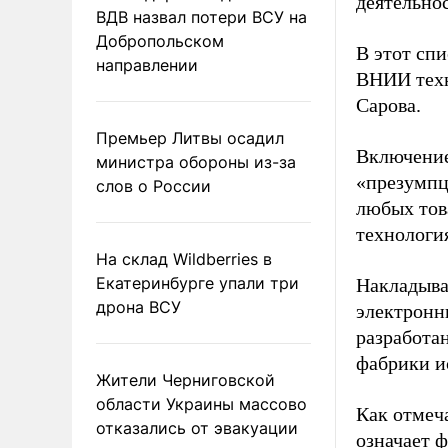
деятельнос
ВДВ назвал потери ВСУ на
Добропольском
В этот сп
направлении
ВНИИ техн
Сарова.
Премьер Литвы осадил
Включение
министра обороны из-за
«презумпц
слов о России
любых тов
технологи
На склад Wildberries в
Екатеринбурге упали три
Накладыва
дрона ВСУ
электронн
разработа
фабрики и
Жители Черниговской
области Украины массово
Как отмеч
отказались от эвакуации
означает 