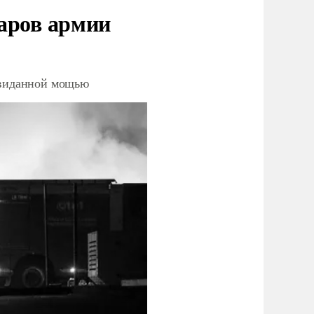
аров армии
невиданной мощью