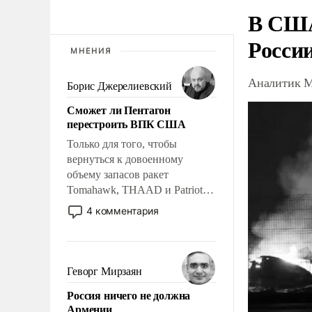
В США
Росси
МНЕНИЯ
Аналитик М
Борис Джерелиевский
Сможет ли Пентагон
перестроить ВПК США
Только для того, чтобы
вернуться к довоенному
объему запасов ракет
Tomahawk, THAAD и Patriot
США потребуется более трех
4 комментария
лет. Даже небольшая война с
Ираном опустошила
американские арсеналы.
Сложившаяся ситуация
Геворг Мирзаян
означает многолетний период
Россия ничего не должна
уязвимости США, например,
Армении