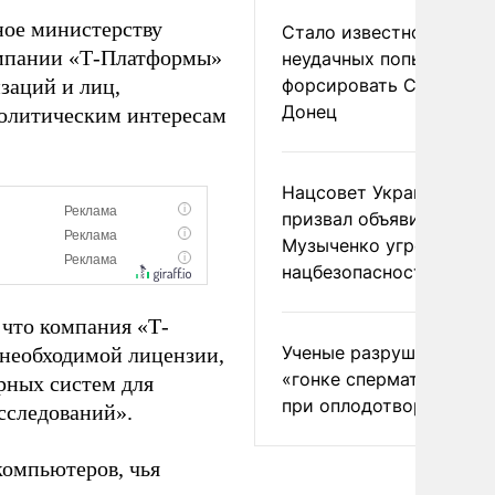
ное министерству
Стало известно о
омпании «Т-Платформы»
неудачных попытках ВС
заций и лиц,
форсировать Северски
Донец
олитическим интересам
Нацсовет Украины по Т
призвал объявить
Музыченко угрозой
нацбезопасности
 что компания «Т-
Ученые разрушили миф
 необходимой лицензии,
«гонке сперматозоидов
рных систем для
при оплодотворении
сследований».
компьютеров, чья