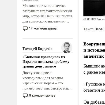
перед Китаем.
Москва системно и жестко
разрушает тот фантастический
мир, который Пашинян рисует
@ REUTERS/Anato
для армянского населения.
Мир, где политические
17 комментариев
Tекст:
Вера 
прожекты будут безусловно
оплачиваться за счет
российских
Вооруженн
налогоплательщиков и где
и истоще
Тимофей Бордачёв
Еревану за свои поступки не
аналитик
«Большая крокодила» из
нужно отвечать.
Израиля показала проблему
границ допустимого
Бывший ан
с ранее н
Дискуссия о рве с
крокодилами для охраны
израильских тюрем – это
«Русские 
пример того, как быстро мы
отметил э
двигаемся по пути
9 комментариев
революционных изменений.
Он добави
То, что несколько лет назад