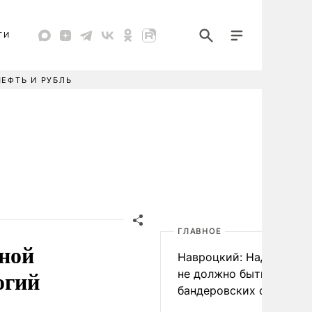
ТИ
НЕФТЬ И РУБЛЬ
ГЛАВНОЕ
ной
Навроцкий: Над Польш
огий
не должно быть
бандеровских флагов