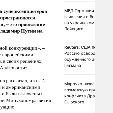
ля суперкомпьютеров
МВД Германии отвергл
спространяются
заявления о боеприпас
на украинском самолет
, – это проявление
Лейпциге
Владимир Путин на
Reuters: США попросил
ной конкуренции», –
Россию освободить
 с европейскими
осужденного американ
 в своих решениях,
Гилмана
А «Новости»
.
в рассказал, что «Т-
Марочко назвал
и и американскими
возможную причину
о и были включены в
конфликта Драпатого и
нии Минэкономразвития
Сырского
туацию.