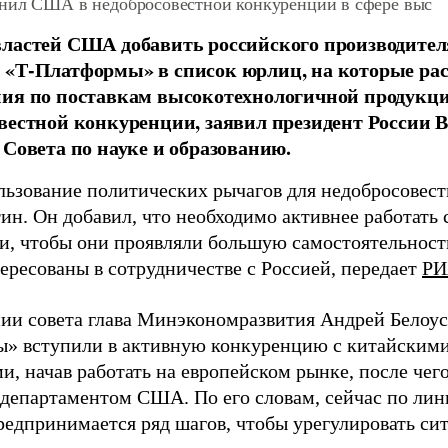
нил США в недобросовестной конкуренции в сфере выс
властей США добавить российского производите
 «Т-Платформы» в список юрлиц, на которые ра
ия по поставкам высокотехнологичной продукции
вестной конкуренции, заявил президент России 
 Совета по науке и образованию.
льзование политических рычагов для недобросовест
тин. Он добавил, что необходимо активнее работать
и, чтобы они проявляли большую самостоятельность
ересованы в сотрудничестве с Россией, передает
РИ
нии совета глава Минэкономразвития Андрей Белоусо
» вступили в активную конкуренцию с китайским
и, начав работать на европейском рынке, после чег
сдепартаментом США. По его словам, сейчас по ли
едпринимается ряд шагов, чтобы урегулировать си