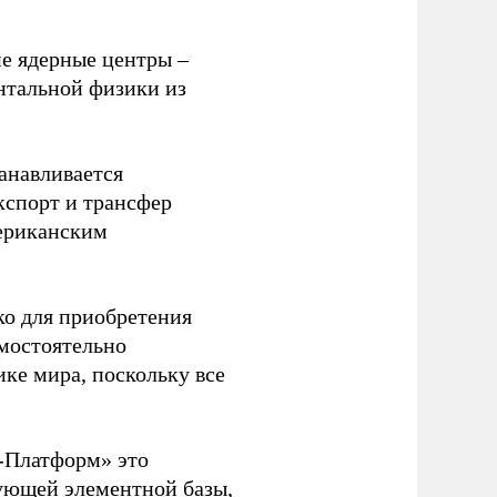
е ядерные центры –
тальной физики из
анавливается
кспорт и трансфер
мериканским
о для приобретения
амостоятельно
ке мира, поскольку все
Т-Платформ» это
вующей элементной базы,