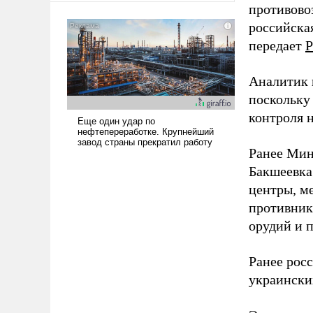
противово
было образом для
российская
псевдонаучной фантастики,
стало всерьез обсуждаемой
передает
Р
идеей.
Аналитик 
поскольку
контроля н
Ранее Мин
Бакшеевка
центры, м
противника
орудий и 
Ранее рос
украински