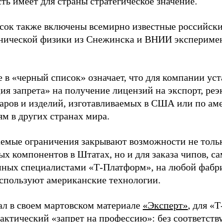
ть имеет для страны стратегическое значение.
исок также включены всемирно известные российски
ической физики из Снежинска и ВНИИ эксперимен
 в «черный список» означает, что для компании уст
ия запрета» на получение лицензий на экспорт, реэ
аров и изделий, изготавливаемых в США или по а
ям в других странах мира.
емые ограничения закрывают возможности не тольк
ых компонентов в Штатах, но и для заказа чипов, с
нных специалистами «Т-Платформ», на любой фабри
спользуют американские технологии.
ал в своем мартовском материале
«Эксперт»
, для «
фактический «запрет на профессию»: без соответст