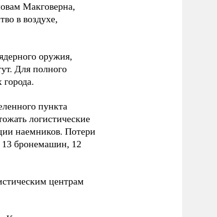
ловам Макговерна,
тво в воздухе,
ядерного оружия,
ут. Для полного
 города.
еленного пункта
тожать логистические
ции наемников. Потери
, 13 бронемашин, 12
истическим центрам