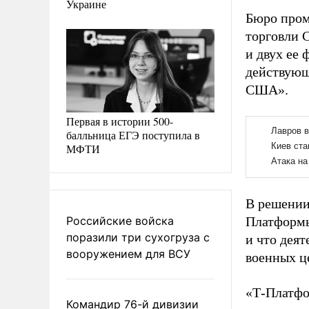
Украине
Бюро пром
торговли 
и двух ее 
действующ
США».
Первая в истории 500-
балльница ЕГЭ поступила в
МФТИ
В решении
Российские войска
Платформы
поразили три сухогруза с
и что дея
вооружением для ВСУ
военных ц
«Т-Платфо
Командир 76-й дивизии