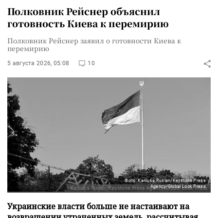
Полковник Рейснер объяснил
готовность Киева к перемирию
Полковник Рейснер заявил о готовности Киева к
перемирию
5 августа 2026, 05:08
10
Фото: Kaniuka Ruslan/Keystone Press
Agency/Global Look Press
Украинские власти больше не настаивают на
возвращении утраченных земель, рассчитывая