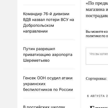
«По предв
магазина 
Командир 76-й дивизии
пострадавш
ВДВ назвал потери ВСУ на
Добропольском
направлении
Вы можете к
политике по 
Путин разрешил
приватизацию аэропорта
Шереметьево
Генсек ООН осудил атаки
Сортировка:
украинских
беспилотников по России
6 АВГУСТА 2
В российских школах