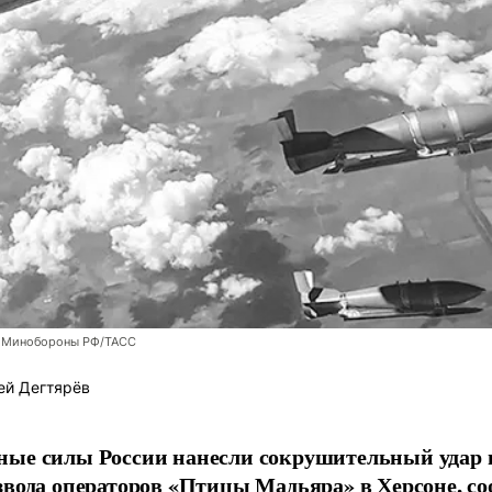
 Минобороны РФ/ТАСС
ей Дегтярёв
ные силы России нанесли сокрушительный удар 
звода операторов «Птицы Мадьяра» в Херсоне, с