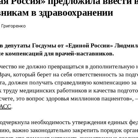
ая Россия» предложила ввести
вникам в здравоохранении
 Григоренко
в депутаты Госдумы от «Единой России» Людми
ие компенсаций для врачей-наставников.
чество не должно превращаться в дополнительную
Врач, который берет на себя ответственность за под
та, должен получать справедливую компенсацию за э
 труду медицинских работников и качества подготов
чете, это вопрос здоровья миллионов пациентов», 
АСС
.
одчеркнула необходимость утверждения единых фед
нию, важно законодательно закрепить порядок орга