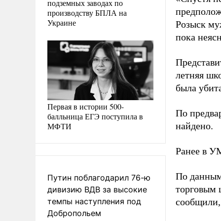
подземных заводах по
предполож
производству БПЛА на
Украине
Розыск му
пока неяс
Представи
летняя шк
была убита
Первая в истории 500-
По предва
балльница ЕГЭ поступила в
найдено.
МФТИ
Ранее в УМ
По данным
Путин поблагодарил 76-ю
торговым 
дивизию ВДВ за высокие
темпы наступления под
сообщили, 
Добропольем