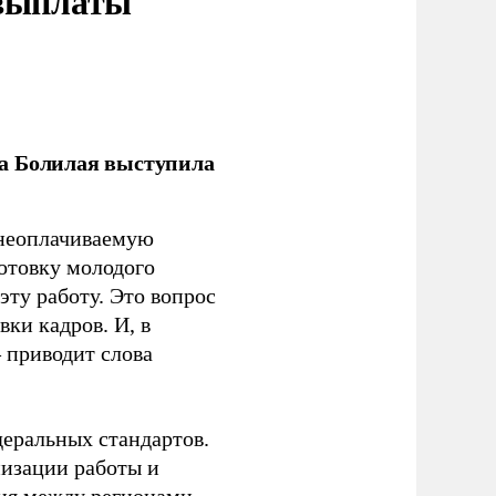
 выплаты
ла Болилая выступила
 неоплачиваемую
готовку молодого
ту работу. Это вопрос
ки кадров. И, в
– приводит слова
еральных стандартов.
низации работы и