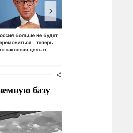
оссия больше не будет
«Генерал-провал»: кака
еремониться - теперь
правда выяснилась про
то законная цель в
Драпатого
ермании
земную базу