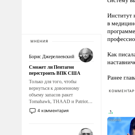
систему в
Институт 
в медицине
программе
профессио
МНЕНИЯ
Как писал
Борис Джерелиевский
наставнич
Сможет ли Пентагон
перестроить ВПК США
Ранее глав
Только для того, чтобы
вернуться к довоенному
КОММЕНТАРИ
объему запасов ракет
Tomahawk, THAAD и Patriot
США потребуется более трех
4 комментария
лет. Даже небольшая война с
Ираном опустошила
американские арсеналы.
Сложившаяся ситуация