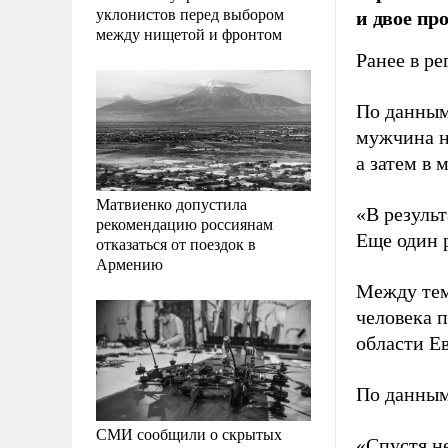
уклонистов перед выбором
и двое пр
между нищетой и фронтом
Ранее в р
По данным
мужчина н
а затем в 
Матвиенко допустила
«В результ
рекомендацию россиянам
Еще один 
отказаться от поездок в
Армению
Между тем 
человека 
области Ев
По данным
СМИ сообщили о скрытых
«Спустя н