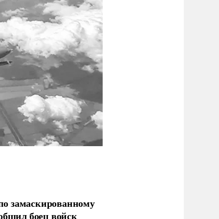
по замаскированному
ообщил боец войск