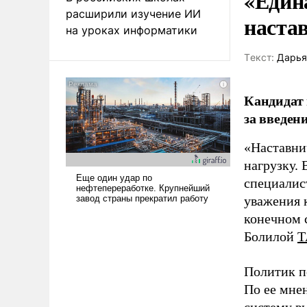
«Един
расширили изучение ИИ
наста
на уроках информатики
Tекст:
Дарья
Кандидат 
за введен
«Наставни
нагрузку. 
специалис
уважения к
конечном с
Болилой
Т
Политик п
По ее мне