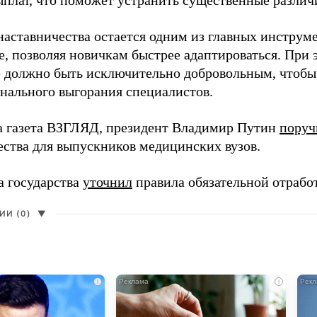
ыплат, что поможет устранить существенные различ
наставничества остается одним из главных инструм
, позволяя новичкам быстрее адаптироваться. При 
 должно быть исключительно добровольным, чтобы 
нального выгорания специалистов.
а газета ВЗГЛЯД, президент Владимир Путин
поруч
ества для выпускников медицинских вузов.
а государства
уточнил
правила обязательной отрабо
И (0)
▼
i
i