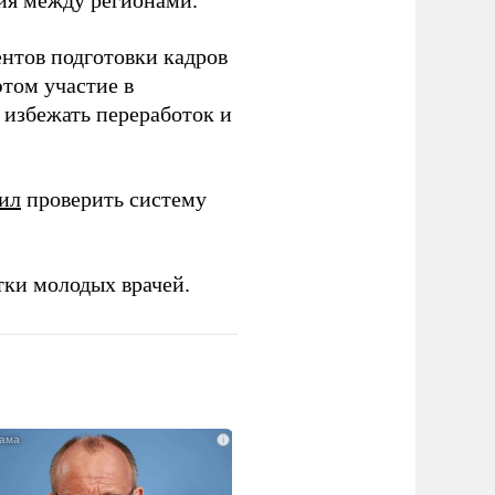
ия между регионами.
ентов подготовки кадров
этом участие в
избежать переработок и
ил
проверить систему
тки молодых врачей.
i