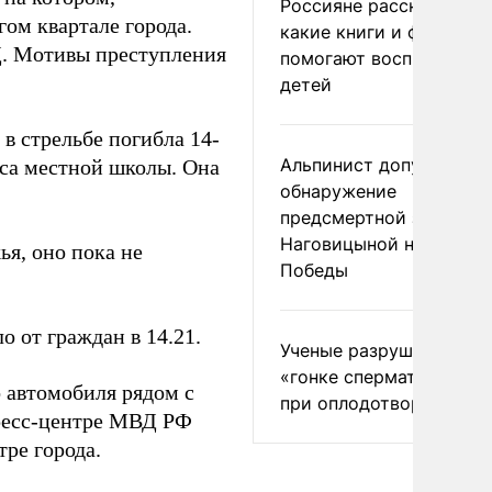
Россияне рассказали,
ом квартале города.
какие книги и фильмы
Д. Мотивы преступления
помогают воспитывать
детей
в стрельбе погибла 14-
Альпинист допустил
сса местной школы. Она
обнаружение
предсмертной записки
Наговицыной на пике
я, оно пока не
Победы
 от граждан в 14.21.
Ученые разрушили миф
«гонке сперматозоидов
 автомобиля рядом с
при оплодотворении
пресс-центре МВД РФ
тре города.