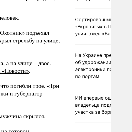
еловек.
Сортировочный пункт
«Укрпочты» в Павлогра
«Охотник» подъехал
уничтожен «Бандероль
рыл стрельбу на улице,
На Украине предупреди
об удорожании китайс
, а на улице – двое.
электроники после уда
 «Новости»
.
по портам
что погибли трое. «Три
ики и губернатор
ИИ впервые оштрафова
владельца подмосковн
участка за борщевик
мужчина скрылся.
 на котором,