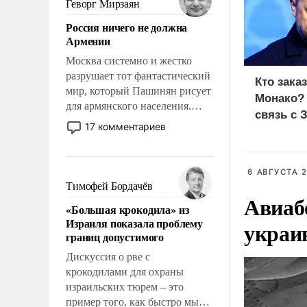
Геворг Мирзаян
означает многолетний период
Россия ничего не должна
уязвимости США, например,
Армении
перед Китаем.
Москва системно и жестко
разрушает тот фантастический
Кто зака
мир, который Пашинян рисует
Монако?
для армянского населения.
связь с 
Мир, где политические
17 комментариев
прожекты будут безусловно
оплачиваться за счет
российских
6 АВГУСТА 2
налогоплательщиков и где
Тимофей Бордачёв
Еревану за свои поступки не
Авиаб
«Большая крокодила» из
нужно отвечать.
Израиля показала проблему
украи
границ допустимого
Дискуссия о рве с
крокодилами для охраны
израильских тюрем – это
пример того, как быстро мы