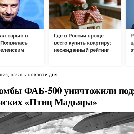
зал взрыв в
Где в России проще
Р
 Появилась
всего купить квартиру:
ц
Зеленским
неожиданный рейтинг
э
Г
026, 08:26 •
НОВОСТИ ДНЯ
омбы ФАБ-500 уничтожили под
нских «Птиц Мадьяра»