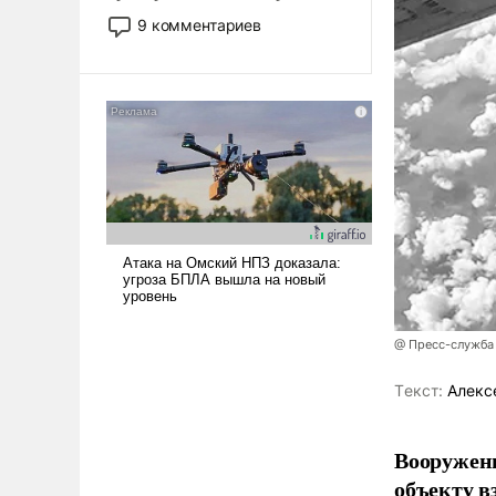
двигаемся по пути
9 комментариев
революционных изменений.
То, что несколько лет назад
было образом для
псевдонаучной фантастики,
стало всерьез обсуждаемой
идеей.
@ Пресс-служба
Tекст:
Алекс
Вооружен
объекту в