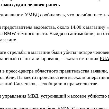
охожих, один человек ранен.
егиональном УМВД сообщалось, что погибли шесть ч
 представителя ведомства, около 14.00 к магазину 
а BMW темного цвета. Выйдя из автомобиля, он отк
магазине.
ате стрельбы в магазине были убиты четыре человека
раненый госпитализирован», – сказал источник
РИА
в пресс-центре областного правительства заявили, 
погибли. На место происшествия выехали оперативн
гений Савченко», – сообщили в правительстве.
 управления МВД, устроивший массовое убийство 
екоторое время автомобиль BMW X5 темного цвета,