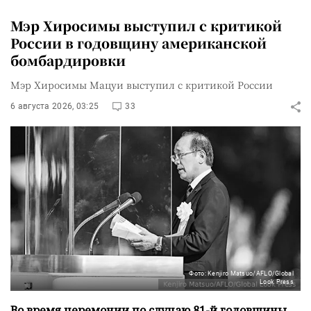
Мэр Хиросимы выступил с критикой
России в годовщину американской
бомбардировки
Мэр Хиросимы Мацуи выступил с критикой России
6 августа 2026, 03:25
33
Фото: Kenjiro Matsuo/AFLO/Global
Look Press
Во время церемонии по случаю 81-й годовщины