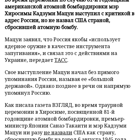
американской атомной бомбардировки мэр
Хиросимы Кадзуми Мацуи выступил с критикой в
адрес России, но не назвал США страной,
сбросившей атомную бомбу.
Мацуи заявил, что Россия якобы «использует
ядерное оружие в качестве инструмента
запугивания», и связал это с действиями на
Украине, передает
ТАСС
.
Свое выступление Мацуи начал без прямого
упоминания России, называя ее «большой
державой». Однако позднее в речи он напрямую
упомянул Россию.
Как писала газета ВЗГЛЯД, во время траурной
церемонии в Хиросиме, посвященной 81-й
годовщине атомной бомбардировки, премьер-
министр Японии Санаэ Такаити и мэр Кадзуми
Мацуи ни разу
не назвали
США как страну,
сбросившую бомбу на город 6 августа 1945 года.