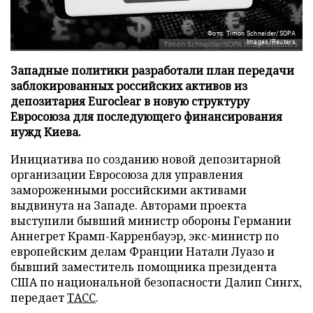
Фото: Timon Schneider/SOPA
Images/Reuters
Западные политики разработали план передачи
заблокированных российских активов из
депозитария Euroclear в новую структуру
Евросоюза для последующего финансирования
нужд Киева.
Инициатива по созданию новой депозитарной
организации Евросоюза для управления
замороженными российскими активами
выдвинута на Западе. Авторами проекта
выступили бывший министр обороны Германии
Аннегрет Крамп-Карренбауэр, экс-министр по
европейским делам Франции Натали Луазо и
бывший заместитель помощника президента
США по национальной безопасности Далип Сингх,
передает
ТАСС
.