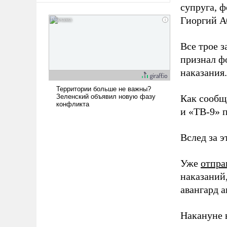
супруга, 
Гиоргий А
Все трое 
признал ф
наказания.
Как сообщ
и «ТВ-9» 
Вслед за 
Уже
отпра
наказаний
авангард а
Накануне 