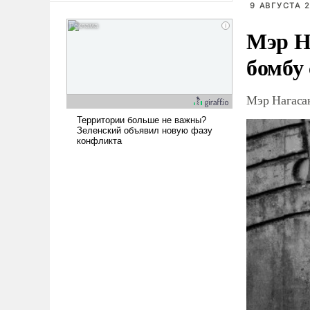
9 АВГУСТА 2
сложна и амбициозна. Однако
и ее реализация радикально
Мэр Н
поднимет наши боевые
бомбу
возможности.
Мэр Нагаса