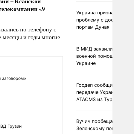
зии – Ксанской
 телекомпании «9
Украина признала
проблему с доступом к
портам Дуная
язались по телефону с
е месяцы и годы многие
В МИД заявили о прямо
военной помощи Румы
Украине
м заговором»
Госдеп сообщил о
передаче Украине раке
ATACMS из Турции
Вучич пообещал
МВД Грузии
Зеленскому помочь со