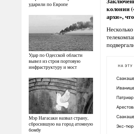
Заключенн
ударили по Европе
колонии (
архи», чт
Несколько
телекомпа
подвергал
Удар по Одесской области
вывел из строя портовую
инфраструктуру и мост
НА ЭТУ
Саакашв
Иванишв
Патриар
Арестов
Саакашв
Мэр Нагасаки назвал страну,
сбросившую на город атомную
Экс-тюр
бомбу