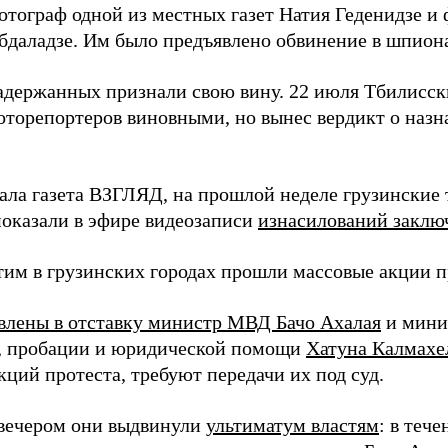
фотограф одной из местных газет Натия Геденидзе 
бдаладзе. Им было предъявлено обвинение в шпион
задержанных признали свою вину. 22 июля Тбилисск
оторепортеров виновными, но вынес вердикт о назн
ала газета ВЗГЛЯД, на прошлой неделе грузинские
показали в эфире видеозаписи
изнасилований заклю
этим в грузинских городах прошли массовые акции п
влены в отставку министр МВД Бачо Ахалая
и мини
, пробации и юридической помощи
Хатуна Калмахе
кций протеста, требуют передачи их под суд.
вечером они выдвинули
ультиматум властям
: в тече