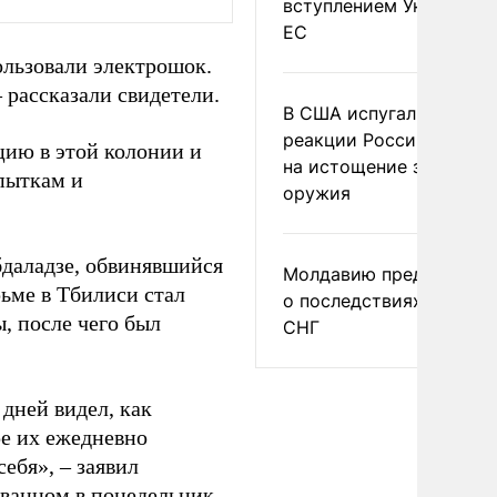
вступлением Украины в
ЕС
ользовали электрошок.
 рассказали свидетели.
В США испугались
реакции России и Кита
цию в этой колонии и
на истощение запасов
пыткам и
оружия
даладзе, обвинявшийся
Молдавию предупреди
рьме в Тбилиси стал
о последствиях выхода
, после чего был
СНГ
дней видел, как
ре их ежедневно
ебя», – заявил
ованном в понедельник.