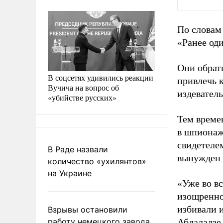
По словам
«Ранее оди
Они обрат
В соцсетях удивились реакции
привлечь 
Вучича на вопрос об
издеватель
«убийстве русских»
Тем време
в шпионаже
свидетеле
В Раде назвали
вынужден 
количество «ухилянтов»
на Украине
«Уже во вс
изощренно
избивали и
Взрывы остановили
работу немецкого завода
Абдаладзе