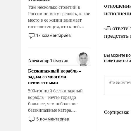
отношении
Уже несколько столетий в
исполнени
России не могут решить, какое
место в ее жизни занимает
интеллигенция, кто к ней
«В ответе 
принадлежит, а кого из нее
предстать 
17 комментариев
исключили с правом
восстановления и без оного. И
чем она отличается от просто
Вы можете к
образованных людей. Иногда
Александр Тимохин
политике по 
казалось, что эти вопросы
Безэкипажный корабль –
решены раз и навсегда, но –
задача со многими
нет, не решены.
неизвестными
500-тонный безэкипажный
корабль – нечто гораздо
большее, чем небольшие
безэкипажные катера,
Сортировка:
применение которых уже
5 комментариев
стало обыденностью. Задача по
созданию такого корабля очень