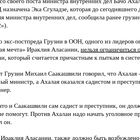
со своего поста министра внутренних дел Бачо Ахал
 назначена Эка Сгуладзе, которая до сегодняшнего 
ля министра внутренних дел, сообщила ранее грузи
»).
 экс-постпреда Грузии в ООН, одного из лидеров 
ая мечта» Ираклия Аласании,
нельзя ограничиться 
аи, который считается причастным к пыткам в сист
т Грузии Михаил Саакашвили говорил, что Ахалая –
ый министр, а Ахалая оказался садистом и преступ
нер.
что и Саакашвили сам садист и преступник, он долж
е помогут. Против Ахалаи надо начать уголовное п
л он.
 Ираклия Аласании, также должно быть возбуждено 