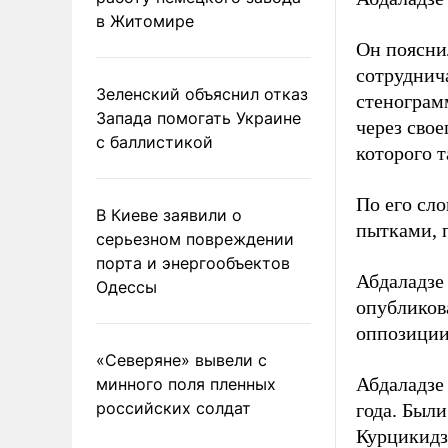
в Житомире
Он пояснил
сотруднич
Зеленский объяснил отказ
стенограм
Запада помогать Украине
через свое
с баллистикой
которого 
По его сло
В Киеве заявили о
пытками, 
серьезном повреждении
порта и энергообъектов
Абдаладзе 
Одессы
опубликов
оппозиции
«Северяне» вывели с
Абдаладзе 
минного поля пленных
российских солдат
года. Был
Курцикидз