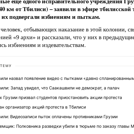
ые еще одного исправительного учреждения Гру
40 км от Тбилиси) – заявили в эфире тбилисской
о их подвергали избиениям и пыткам.
 человек, отбывающих наказание в этой колонии, св
нией «9 архи» и рассказали, что у них в предыдущи
ись избиениям и издевательствам.
 ТЕМУ
или назвал появление видео с пытками «давно спланированны
или: Запад увидел, что Саакашвили не демократ, а палач
х Грузии призвал студентов приостановить акции протеста
ан организатор акций протеста в Тбилиси
или: Видеозаписи пыток оплачены противниками Грузии
емщик: Полковника разведки убили в тюрьме по заказу главы 