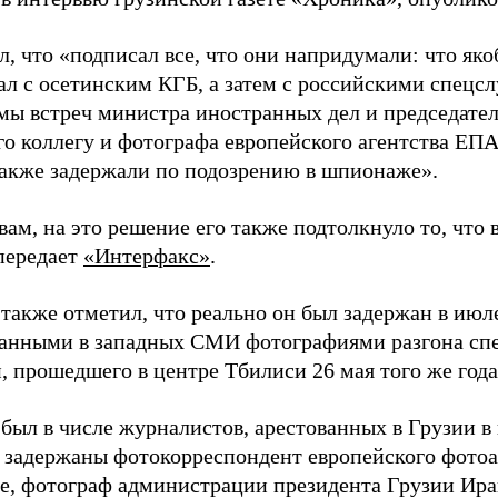
, что «подписал все, что они напридумали: что яко
ал с осетинским КГБ, а затем с российскими спецс
мы встреч министра иностранных дел и председате
го коллегу и фотографа европейского агентства EП
также задержали по подозрению в шпионаже».
вам, на это решение его также подтолкнуло то, что
передает
«Интерфакс»
.
также отметил, что реально он был задержан в июле 
анными в западных СМИ фотографиями разгона сп
, прошедшего в центре Тбилиси 26 мая того же года
был в числе журналистов, арестованных в Грузии в 
и задержаны фотокорреспондент европейского фото
е, фотограф администрации президента Грузии Ирак