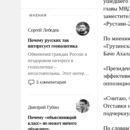
ушедшего 
главы МВД
заместите
МНЕНИЯ
«Рустави-2
Сергей Лебедев
По мнению
Почему русских так
интересует геополитика
«Грузинск
Бачо Ахал
Обвинения граждан России в
нездоровом интересе к
геополитике –
«Президен
несостоятельны. Этот интерес
эффективн
рационален и прагматичен. Он
3 комментария
оппозицио
обусловлен тысячелетним
опытом выживания в крайне
«Считаю, 
непростых условиях и
Отставки н
фундаментальным знанием,
Дмитрий Губин
что мировая политика имеет
подчеркну
Почему «объясняющий
свойство заявляться на порог
класс» не может ничего
нашего дома.
По словам
объяснить