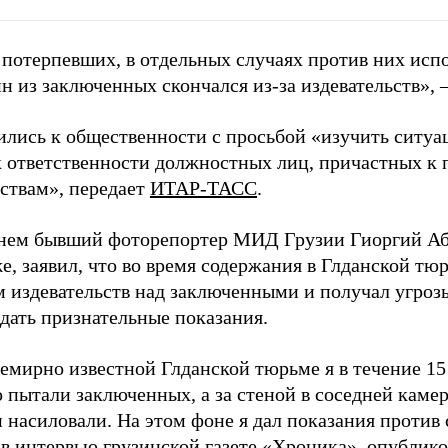
 потерпевших, в отдельных случаях против них исп
н из заключенных скончался из-за издевательств», –
ились к общественности с просьбой «изучить ситуа
к ответственности должностных лиц, причастных к 
ствам», передает
ИТАР-ТАСС
.
нем бывший фоторепортер МИД Грузии Гиоргий Аб
, заявил, что во время содержания в Глданской тю
м издевательств над заключенными и получал угрозы
дать признательные показания.
емирно известной Глданской тюрьме я в течение 15 
 пытали заключенных, а за стеной в соседней каме
 насиловали. На этом фоне я дал показания против с
 в интервью грузинской газете «Хроника», опублик