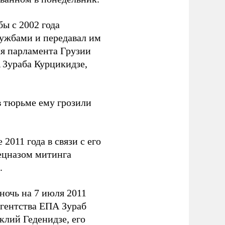
бы с 2002 года
лужбами и передавал им
ля парламента Грузии
A Зураба Курцикидзе,
 в тюрьме ему грозили
2011 года в связи с его
ецназом митинга
.
ночь на 7 июля 2011
агентства ЕПА Зураб
лий Геденидзе, его