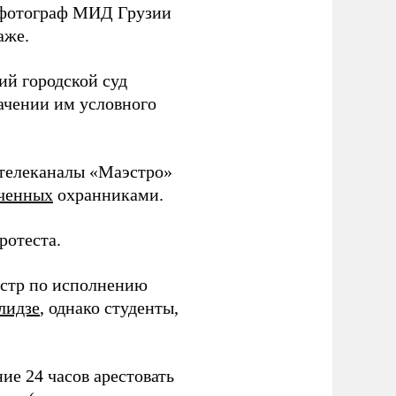
и фотограф МИД Грузии
аже.
ий городской суд
ачении им условного
 телеканалы «Маэстро»
ченных
охранниками.
ротеста.
стр по исполнению
лидзе
, однако студенты,
ние 24 часов арестовать