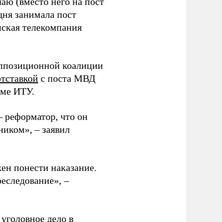
аю (вместо него на пост
дня занимала пост
нская телекомпания
оппозиционной коалиции
отставкой
с поста МВД
еме ИТУ.
 реформатор, что он
ником», – заявил
ен понести наказание.
реследование», –
уголовное дело в