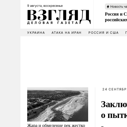
9 августа, воскресенье
Новость ч
Россия и 
российских
УКРАИНА
АТАКА НА ИРАН
РОССИЯ И США
24 СЕНТЯБРЯ
Заклю
о пыт
Жара и обмеление рек жестко