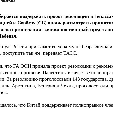
 Иванова
бирается поддержать проект резолюции в Генасса
цией к Совбезу (СБ) вновь рассмотреть приняти
члена организации, заявил постоянный предста
ебензя.
нул: Россия призывает всех, кому не безразлична их
, поступить так же, передает
ТАСС
.
я, что ГА ООН приняла проект резолюции с рекоме
ть вопрос принятия Палестины в качестве полнопра
и. За резолюцию проголосовали 143 государства, де
иль, Аргентина, Венгрия и Чехия, проголосовали п
ись.
бщалось, что Китай
поддерживает
полноправное чле