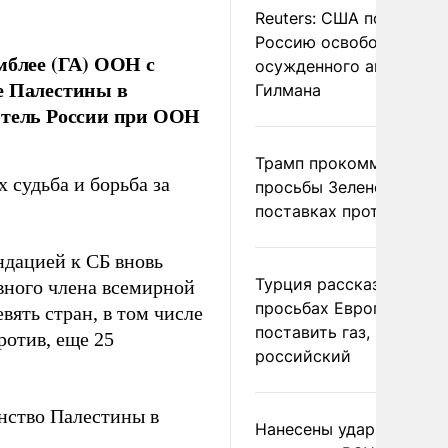
Reuters: США попросил
Россию освободить
мблее (ГА) ООН с
осужденного американ
е Палестины в
Гилмана
витель России при ООН
Трамп прокомментиров
 судьба и борьба за
просьбы Зеленского о
поставках противораке
ндацией к СБ вновь
Турция рассказала о
вного члена всемирной
просьбах Европы
вять стран, в том числе
поставить газ, но не
ротив, еще 25
российский
нство Палестины в
Нанесены удары по