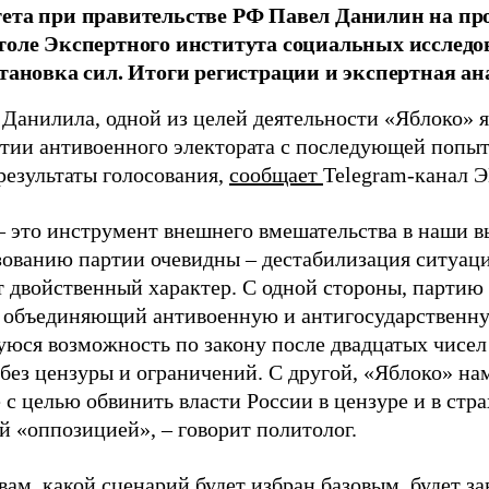
тета при правительстве РФ Павел Данилин на п
толе Экспертного института социальных исслед
становка сил. Итоги регистрации и экспертная ан
 Данилила, одной из целей деятельности «Яблоко» 
ртии антивоенного электората с последующей попыт
результаты голосования,
сообщает
Telegram-канал 
– это инструмент внешнего вмешательства в наши в
зованию партии очевидны – дестабилизация ситуаци
т двойственный характер. С одной стороны, партию
, объединяющий антивоенную и антигосударственну
юся возможность по закону после двадцатых чисел
 без цензуры и ограничений. С другой, «Яблоко» н
 с целью обвинить власти России в цензуре и в стра
й «оппозицией», – говорит политолог.
вам, какой сценарий будет избран базовым, будет за