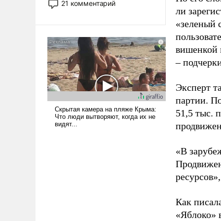
21 комментарий
ли зареги
прожекты будут безусловно
оплачиваться за счет
«зеленый 
российских
пользовате
налогоплательщиков и где
вишенкой 
Еревану за свои поступки не
– подчерк
нужно отвечать.
Эксперт т
партии. П
51,5 тыс.
продвижени
«В зарубе
Продвижен
ресурсов»,
Как писал
«Яблоко» 