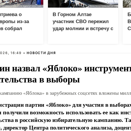
триева о
В Горном Алтае
Б
вропы из-за
участник СВО пережил
В
в собрал
удар молнии и встречу с
С
 просмотров в
медведем
д
026, 16:49 •
НОВОСТИ ДНЯ
ин назвал «Яблоко» инструмен
тельства в выборы
 кампанию «Яблока» в зарубежных соцсетях вложены мил
истрации партии «Яблоко» для участия в выбора
 получили возможность использовать ее как ин
ства в российскую избирательную кампанию. Та
, директор Центра политического анализа, доце