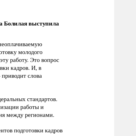
ла Болилая выступила
 неоплачиваемую
готовку молодого
ту работу. Это вопрос
ки кадров. И, в
– приводит слова
еральных стандартов.
низации работы и
ия между регионами.
ентов подготовки кадров