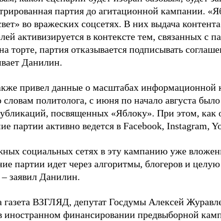
стрированная партия до агитационной кампании. «Я
свет» во вражеских соцсетях. В них выдача контент
лей активизируется в контексте тем, связанных с па
на торте, партия отказывается подписывать соглаше
ивает Данилин.
акже привел данные о масштабах информационной 
о словам политолога, с июня по начало августа был
 публикаций, посвященных «Яблоку». При этом, как
е партии активно ведется в Facebook, Instagram, Y
жных социальных сетях в эту кампанию уже вложе
ие партии идет через алгоритмы, блогеров и целу
 – заявил Данилин.
а газета ВЗГЛЯД, депутат Госдумы Алексей Журавл
в иностранном финансировании предвыборной кам