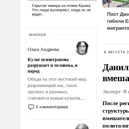
Пост Дми
гибели Е
мигранто
миллион
МНЕНИЯ
X
Ольга Андреева
6 АВГУСТА 2
Культ психотравмы
Данил
разрушает и человека, и
народ
вмеша
Обиды на этот жестокий мир,
разрушающий нас, таких
Эксперт: В
хрупких и ранимых,
становятся новым культом,
После рег
постепенно вытесняя и
0 комментариев
структуры
отменяя традиционное
вмешатель
требование к человеку – быть
мужественным и твердым под
политолог