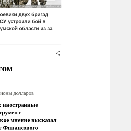
оевики двух бригад
Экономист перечислил
СУ устроили бой в
проблемы Европы из-з
умской области из-за
обмеления рек
езертирства
том
лионы долларов
х иностранные
струмент
кое мнение высказал
нт Финансового