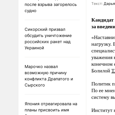
Tекст:
Дарья
после взрыва загорелось
судно
Кандидат 
за введен
Сикорский призвал
обсудить уничтожение
«Наставни
российских ракет над
нагрузку. 
Украиной
специалис
уважения к
конечном с
Марочко назвал
Болилой
Т
возможную причину
конфликта Драпатого и
Политик п
Сырского
По ее мне
систему в
Япония отреагировала на
планы присвоить имя
Институт 