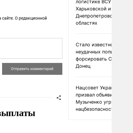
логистике ВСУ в
Харьковской и
Днепропетровской
 сайте. О редакционной
областях
Стало известно о
неудачных попытках ВС
форсировать Северски
Донец
Нацсовет Украины по Т
призвал объявить
Музыченко угрозой
 выплаты
нацбезопасности