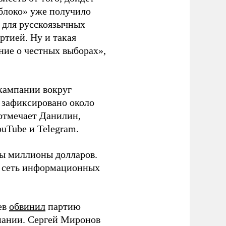
блоко» уже получило
а для русскоязычных
ртией. Ну и такая
ние о честных выборах»,
кампании вокруг
о зафиксировано около
 отмечает Данилин,
ouTube и Telegram.
ны миллионы долларов.
ю сеть информационных
ев
обвинил
партию
пании. Сергей Миронов