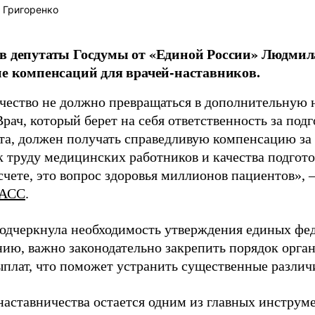
 Григоренко
в депутаты Госдумы от «Единой России» Людми
ие компенсаций для врачей-наставников.
чество не должно превращаться в дополнительную
Врач, который берет на себя ответственность за под
та, должен получать справедливую компенсацию за э
 труду медицинских работников и качества подготов
чете, это вопрос здоровья миллионов пациентов», 
АСС
.
одчеркнула необходимость утверждения единых фед
нию, важно законодательно закрепить порядок орга
ыплат, что поможет устранить существенные различ
наставничества остается одним из главных инструм