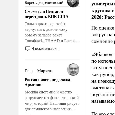
ударами судьбы, брать на себя
универси
Борис Джерелиевский
ответственность, помогать
круглом с
Сможет ли Пентагон
слабым, идти вперед и
2026: Рас
перестроить ВПК США
адаптироваться.
Только для того, чтобы
По оценке
вернуться к довоенному
вокруг па
объему запасов ракет
сомнение 
Tomahawk, THAAD и Patriot
США потребуется более трех
4 комментария
лет. Даже небольшая война с
«Яблоко» 
Ираном опустошила
по исполь
американские арсеналы.
этом носи
Сложившаяся ситуация
Геворг Мирзаян
как рупор
означает многолетний период
Россия ничего не должна
уязвимости США, например,
на имеющу
Армении
перед Китаем.
выступать
Москва системно и жестко
под снятие
разрушает тот фантастический
называемо
мир, который Пашинян рисует
для армянского населения.
По его сло
Мир, где политические