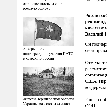
Tекст:
Ольга
ответственность за свою
роковую ошибку
Россия со
рекоменда
качестве 
Василий Н
Он подчерк
Хакеры получили
свои права
подтверждение участия НАТО
в ударах по России
Отмечаетс
рассмотре
организаци
США, Изра
воздержал
Жители Черниговской области
Ранее соо
Украины массово отказались
ООН.