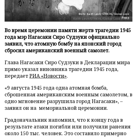
Фото: Keith Levit/STRKHL/Global Look
Press
Во время церемонии памяти жертв трагедии 1945
года мэр Нагасаки Сиро Судзуки официально
заявил, что атомную бомбу на японский город
сбросил американский военный самолет.
Глава Нагасаки Сиро Судзуки в Декларации мира
прямо указал виновника трагедии 1945 года,
передает
РИА «Новости»
.
«9 августа 1945 года одна атомная бомба,
сброшенная американским военным самолетом, в
одно мгновение разрушила город Нагасаки», –
заявил он на мемориальной церемонии.
Градоначальник напомнил, что к концу года в
результате атаки погибли или получили ранения
около 150 тыс. человек. Это составило примерно