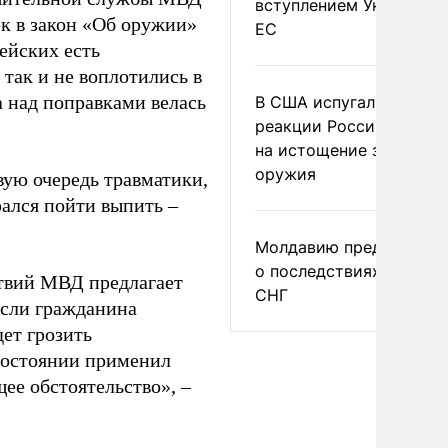
вступлением Украины в
к в закон «Об оружии»
ЕС
ейских есть
 так и не воплотились в
а над поправками велась
В США испугались
реакции России и Кита
на истощение запасов
оружия
вую очередь травматики,
рался пойти выпить –
Молдавию предупреди
о последствиях выхода
ствий МВД предлагает
СНГ
Если гражданина
дет грозить
 состоянии применил
ее обстоятельство», –