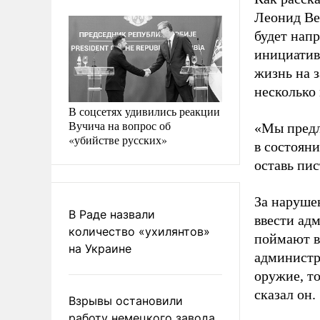
Леонид Ве
будет нап
инициативы
жизнь на 
несколько 
В соцсетях удивились реакции
Вучича на вопрос об
«Мы предл
«убийстве русских»
в состояни
оставь пис
За наруше
В Раде назвали
ввести ад
количество «ухилянтов»
поймают в 
на Украине
администр
оружие, то
сказал он.
Взрывы остановили
работу немецкого завода