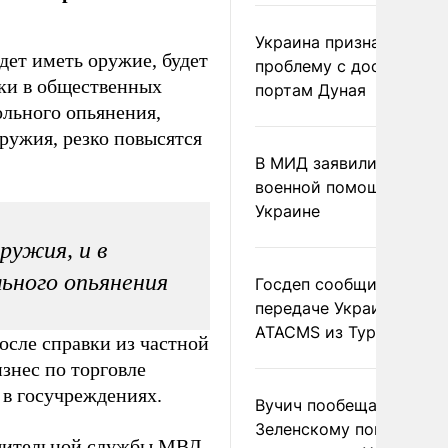
Украина признала
удет иметь оружие, будет
проблему с доступом к
ики в общественных
портам Дуная
ольного опьянения,
оружия, резко повысятся
В МИД заявили о прямо
военной помощи Румы
Украине
ружия, и в
льного опьянения
Госдеп сообщил о
передаче Украине раке
ATACMS из Турции
осле справки из частной
знес по торговле
 в госучреждениях.
Вучич пообещал
Зеленскому помочь со
ешительной службы МВД