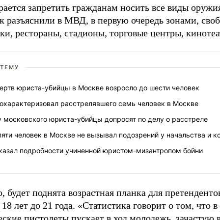
ается запретить гражданам носить все виды оружи
ак разъяснили в МВД, в первую очередь зонами, сво
ки, рестораны, стадионы, торговые центры, киноте
 ТЕМУ
ертв юриста-убийцы в Москве возросло до шести человек
 охарактеризовал расстрелявшего семь человек в Москве
 московского юриста-убийцы допросят по делу о расстреле
пяти человек в Москве не вызывал подозрений у начальства и к
казал подробности учиненной юристом-мизантропом бойни
, будет поднята возрастная планка для претенденто
8 лет до 21 года. «Статистика говорит о том, что 
ские пистолеты пускает в ход молодежь, зачастую в