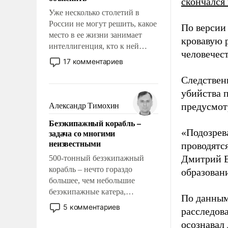
скончался
Уже несколько столетий в
России не могут решить, какое
По версии
место в ее жизни занимает
кровавую р
интеллигенция, кто к ней
человечест
принадлежит, а кого из нее
17 комментариев
исключили с правом
Следствен
восстановления и без оного. И
чем она отличается от просто
убийства 
образованных людей. Иногда
предусмотр
Александр Тимохин
казалось, что эти вопросы
Безэкипажный корабль –
решены раз и навсегда, но –
«Подозрев
задача со многими
нет, не решены.
неизвестными
проводятс
Дмитрий В
500-тонный безэкипажный
корабль – нечто гораздо
образован
большее, чем небольшие
безэкипажные катера,
По данным
применение которых уже
5 комментариев
расследов
стало обыденностью. Задача по
осознавал
созданию такого корабля очень