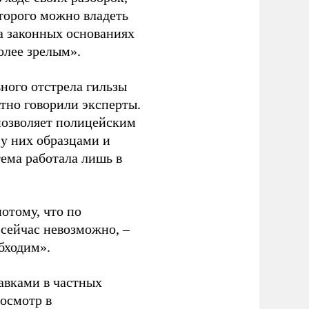
оторого можно владеть
на законных основаниях
олее зрелым».
ного отстрела гильзы
тно говорили эксперты.
позволяет полицейским
 у них образцами и
тема работала лишь в
отому, что по
 сейчас невозможно, –
бходим».
авками в частных
 осмотр в