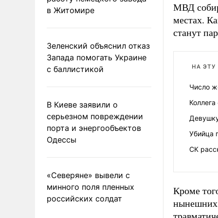
МВД собир
в Житомире
местах. К
станут пар
Зеленский объяснил отказ
Запада помогать Украине
НА ЭТУ
с баллистикой
Число ж
Коллега
В Киеве заявили о
серьезном повреждении
Девушку
порта и энергообъектов
Убийца 
Одессы
СК расс
«Северяне» вывели с
минного поля пленных
Кроме того
российских солдат
нынешних 1
травматиче