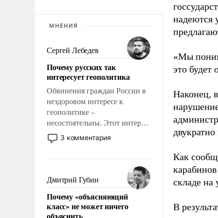
госсударс
надеются 
МНЕНИЯ
предлагаю
Сергей Лебедев
«Мы поним
Почему русских так
это будет 
интересует геополитика
Обвинения граждан России в
Наконец, 
нездоровом интересе к
нарушение
геополитике –
администр
несостоятельны. Этот интерес
двукратно 
рационален и прагматичен. Он
3 комментария
обусловлен тысячелетним
опытом выживания в крайне
Как сообщ
непростых условиях и
карабинов
фундаментальным знанием,
Дмитрий Губин
складе на
что мировая политика имеет
Почему «объясняющий
свойство заявляться на порог
класс» не может ничего
В результа
нашего дома.
объяснить