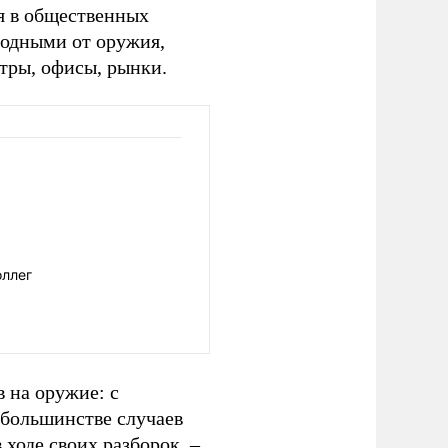
я в общественных
бодными от оружия,
атры, офисы, рынки.
оллег
в на оружие: с
в большинстве случаев
 ходе своих разборок, –