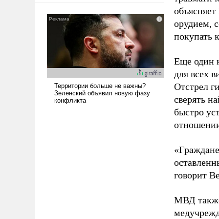
объясняет 
орудием, с
покупать к
Еще один 
для всех 
Отстрел г
сверять н
быстро уст
отношении
«Граждане
оставленн
говорит В
МВД также
медучрежд