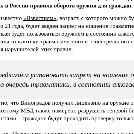
ь в России правила оборота оружия для граждан.
 известно
«Известиям»
, возраст, с которого можно б
о 21 года, будет введен запрет на ношение травмат
льзя будет пользоваться оружием в состоянии алког
аны гильзотеки травматического и огнестрельного 
я нарушителей этих правил.
едлагаем установить запрет на ношение о
ю очередь травматики, в состоянии алкого
тно, что Виноградов получил лицензию на оружие п
поэтому МВД также намерено разрушить теневой би
нтами – граждане будут проходить проверку только
азал «Известиям» руководитель лицензионно-разр