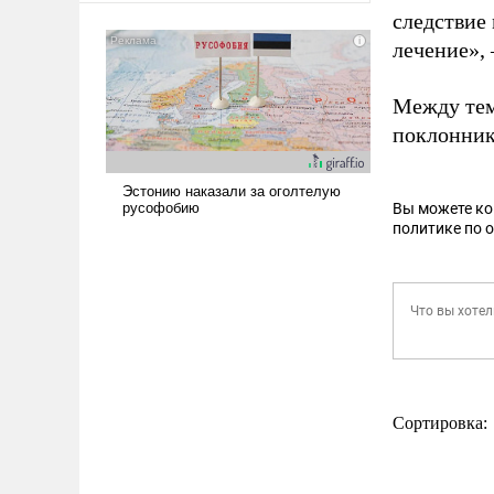
сложна и амбициозна. Однако
следствие 
и ее реализация радикально
лечение», 
поднимет наши боевые
возможности.
Между тем
поклонник
Вы можете к
политике по 
Сортировка: