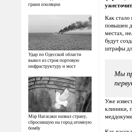
грани изоляции
ужесточит
Как стало
повышен д
местах, не
будут созд
штрафы дл
Удар по Одесской области
вывел из строя портовую
инфраструктуру и мост
Мы пр
перву
Уже извес
клиники, 
Мэр Нагасаки назвал страну,
меддокуме
сбросившую на город атомную
бомбу
Как расск