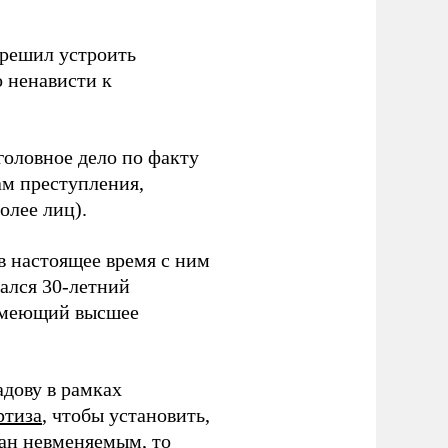
 решил устроить
о ненависти к
оловное дело по факту
ам преступления,
олее лиц).
в настоящее время с ним
ался 30-летний
имеющий высшее
дову в рамках
ртиза
, чтобы установить,
нан невменяемым, то