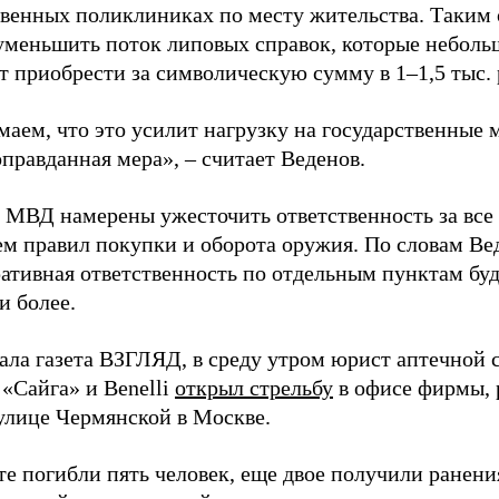
твенных поликлиниках по месту жительства. Таким
уменьшить поток липовых справок, которые небол
т приобрести за символическую сумму в 1–1,5 тыс. 
аем, что это усилит нагрузку на государственные 
оправданная мера», – считает Веденов.
в МВД намерены ужесточить ответственность за все
м правил покупки и оборота оружия. По словам Вед
ативная ответственность по отдельным пунктам буд
и более.
ала газета ВЗГЛЯД, в среду утром юрист аптечной с
 «Сайга» и Benelli
открыл стрельбу
в офисе фирмы,
 улице Чермянской в Москве.
те погибли пять человек, еще двое получили ранени