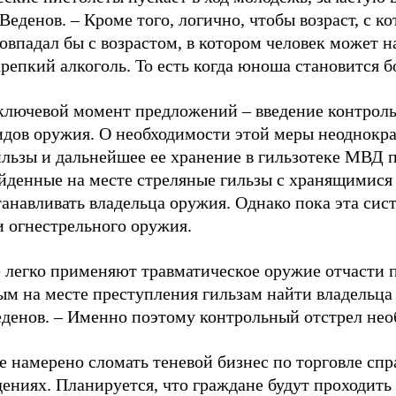
Веденов. – Кроме того, логично, чтобы возраст, с к
овпадал бы с возрастом, в котором человек может 
репкий алкоголь. То есть когда юноша становится б
ключевой момент предложений – введение контроль
видов оружия. О необходимости этой меры неоднокра
ильзы и дальнейшее ее хранение в гильзотеке МВД 
айденные на месте стреляные гильзы с хранящимися
анавливать владельца оружия. Однако пока эта сис
 огнестрельного оружия.
 легко применяют травматическое оружие отчасти п
ым на месте преступления гильзам найти владельца
еденов. – Именно поэтому контрольный отстрел нео
 намерено сломать теневой бизнес по торговле спр
ениях. Планируется, что граждане будут проходить