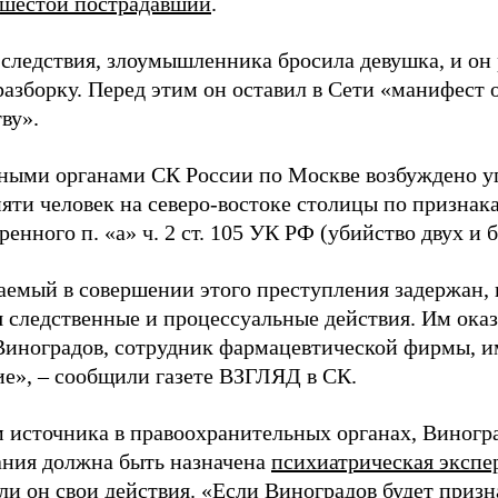
 шестой пострадавший
.
 следствия, злоумышленника бросила девушка, и он
азборку. Перед этим он оставил в Сети «манифест 
ву».
ными органами СК России по Москве возбуждено уг
пяти человек на северо-востоке столицы по признак
енного п. «а» ч. 2 ст. 105 УК РФ (убийство двух и б
аемый в совершении этого преступления задержан, 
я следственные и процессуальные действия. Им оказ
иноградов, сотрудник фармацевтической фирмы, 
ие», – сообщили газете ВЗГЛЯД в СК.
 источника в правоохранительных органах, Виногра
ания должна быть назначена
психиатрическая экспе
 ли он свои действия. «Если Виноградов будет приз