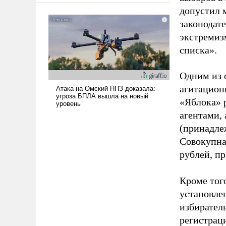
допустил 
законодат
экстремиз
списка».
Одним из 
агитацион
«Яблока» 
агентами,
(принадле
Совокупная
рублей, пр
Кроме тог
установле
избиратель
регистрац