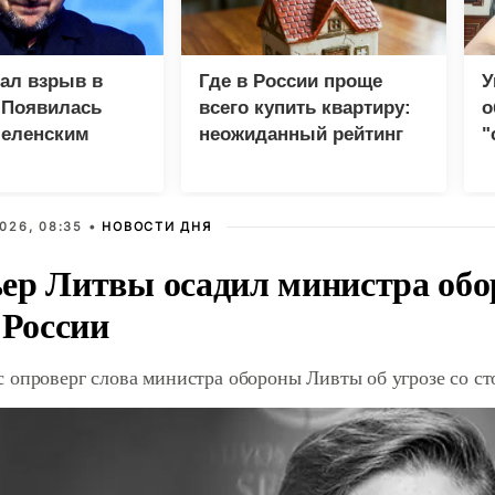
зал взрыв в
Где в России проще
У
 Появилась
всего купить квартиру:
о
Зеленским
неожиданный рейтинг
"
с
026, 08:35 •
НОВОСТИ ДНЯ
ер Литвы осадил министра обо
 России
 опроверг слова министра обороны Ливты об угрозе со с