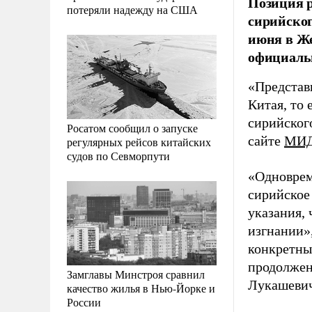
Позиция р
потеряли надежду на США
сирийског
июня в Же
официаль
«Представ
Китая, то 
сирийског
Росатом сообщил о запуске
сайте
МИД
регулярных рейсов китайских
судов по Севморпути
«Одноврем
сирийское
указания,
изгнании»,
конкретны
продолжен
Замглавы Минстроя сравнил
Лукашевич
качество жилья в Нью-Йорке и
России