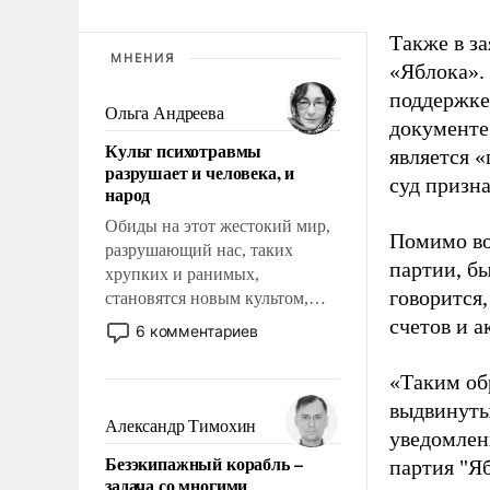
Также в з
МНЕНИЯ
«Яблока».
поддержке
Ольга Андреева
документе
Культ психотравмы
является 
разрушает и человека, и
суд призн
народ
Обиды на этот жестокий мир,
Помимо во
разрушающий нас, таких
партии, б
хрупких и ранимых,
говорится,
становятся новым культом,
постепенно вытесняя и
счетов и 
6 комментариев
отменяя традиционное
требование к человеку – быть
«Таким об
мужественным и твердым под
выдвинуты
ударами судьбы, брать на себя
Александр Тимохин
уведомлени
ответственность, помогать
Безэкипажный корабль –
партия "Я
слабым, идти вперед и
задача со многими