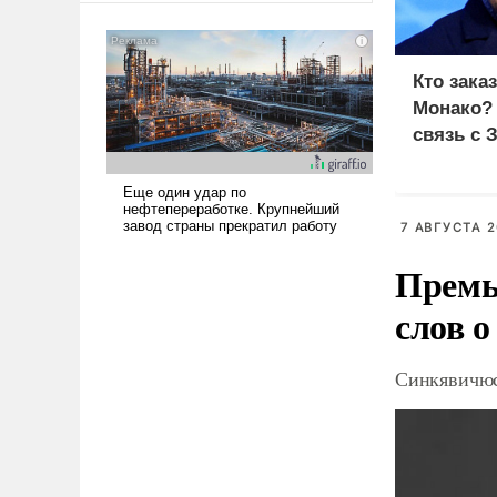
американские арсеналы.
Сложившаяся ситуация
означает многолетний период
Кто зака
уязвимости США, например,
Монако?
перед Китаем.
связь с 
7 АВГУСТА 2
Премь
слов о
Синкявичюс