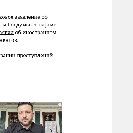
.
ковое заявление об
аты Госдумы от партии
аявил
об иностранном
нентов.
овании преступлений
i