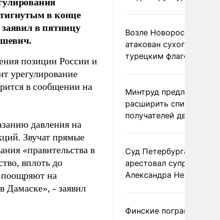
егулирования
стигнутым в конце
 заявил в пятницу
Возле Новороссийска
ашевич.
атакован сухогруз под
турецким флагом
ения позиции России и
дит урегулирование
орится в сообщении на
Минтруд предложил
расширить список
получателей двух пенс
азанию давления на
кций. Звучат прямые
ания «правительства в
Суд Петербурга заочно
ство, вплоть до
арестовал супругу
, поощряют на
Александра Невзорова
 Дамаске», - заявил
Финские пограничники