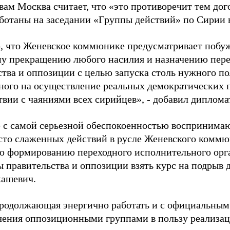
вам Москва считает, что «это противоречит тем до
ботаны на заседании «Группы действий» по Сирии 
 что Женевское коммюнике предусматривает побуж
у прекращению любого насилия и назначению пере
ства и оппозиции с целью запуска столь нужного по
ного на осуществление реальных демократических 
твии с чаяниями всех сирийцев», - добавил дипломат
 с самой серьезной обеспокоенностью воспринимаю
сто слаженных действий в русле Женевского коммюн
ю формированию переходного исполнительного орга
 правительства и оппозиции взять курс на подрыв 
кашевич.
продолжающая энергично работать и с официальным
чения оппозиционными группами в пользу реализа