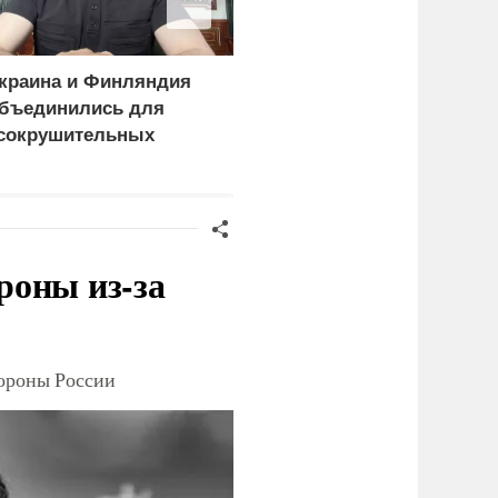
краина и Финляндия
Пощечина всей системе
бъединились для
правосудия: что
сокрушительных
натворил сын
анкций" против России
украинского олигарха
роны из-за
тороны России