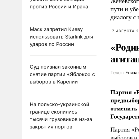
Женевског
против России и Ирана
пути и уб
диалогу с 
Маск запретил Киеву
7 АВГУСТА 2
использовать Starlink для
«Роди
ударов по России
агита
Суд признал законным
Tекст:
Елиза
снятие партии «Яблоко» с
выборов в Карелии
Партия «Р
предвыбор
На польско-украинской
отменить 
границе скопились
Государст
тысячи грузовиков из-за
закрытия портов
Партия «Р
выборов в