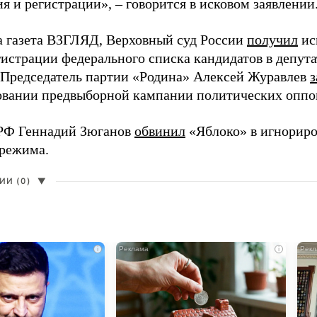
 и регистрации», – говорится в исковом заявлении
а газета ВЗГЛЯД, Верховный суд России
получил
ис
гистрации федерального списка кандидатов в депут
 Председатель партии «Родина» Алексей Журавлев
з
вании предвыборной кампании политических оппо
РФ Геннадий Зюганов
обвинил
«Яблоко» в игнорир
 режима.
И (0)
▼
i
i