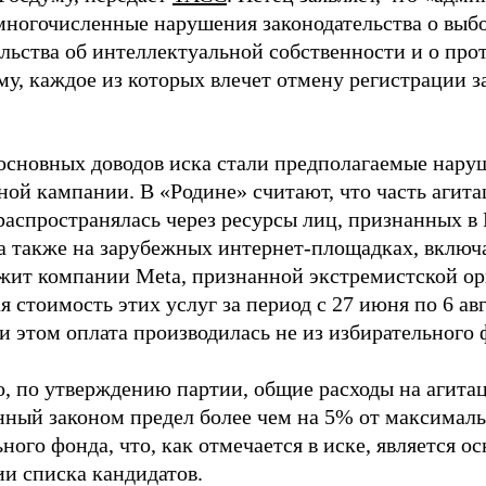
многочисленные нарушения законодательства о выбор
ельства об интеллектуальной собственности и о про
му, каждое из которых влечет отмену регистрации 
основных доводов иска стали предполагаемые нару
ной кампании. В «Родине» считают, что часть агит
распространялась через ресурсы лиц, признанных 
 а также на зарубежных интернет-площадках, включа
жит компании Meta, признанной экстремистской ор
 стоимость этих услуг за период с 27 июня по 6 ав
и этом оплата производилась не из избирательного 
о, по утверждению партии, общие расходы на агит
нный законом предел более чем на 5% от максималь
ного фонда, что, как отмечается в иске, является 
ии списка кандидатов.