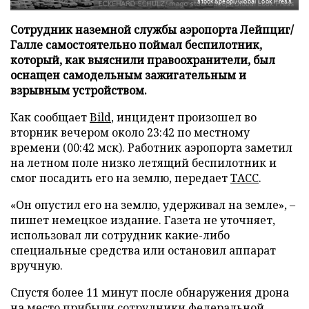
stock&peopl/Global Look Press
Сотрудник наземной службы аэропорта Лейпциг/
Галле самостоятельно поймал беспилотник,
который, как выяснили правоохранители, был
оснащен самодельным зажигательным и
взрывным устройством.
Как сообщает
Bild
, инцидент произошел во
вторник вечером около 23:42 по местному
времени (00:42 мск). Работник аэропорта заметил
на летном поле низко летящий беспилотник и
смог посадить его на землю, передает
ТАСС
.
«Он опустил его на землю, удерживал на земле», –
пишет немецкое издание. Газета не уточняет,
использовал ли сотрудник какие-либо
специальные средства или остановил аппарат
вручную.
Спустя более 11 минут после обнаружения дрона
на место прибыли сотрудники федеральной