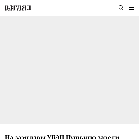
На замглавы УБЭП Пушкино завели