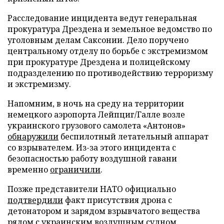
Расследование инцидента ведут генеральная
прокуратура Дрездена и земельное ведомство по
уголовным делам Саксонии. Дело поручено
центральному отделу по борьбе с экстремизмом
при прокуратуре Дрездена и полицейскому
подразделению по противодействию терроризму
и экстремизму.
Напомним, в ночь на среду на территории
немецкого аэропорта Лейпциг/Галле возле
украинского грузового самолета «Антонов»
обнаружили
беспилотный летательный аппарат
со взрывателем. Из-за этого инцидента с
безопасностью работу воздушной гавани
временно
ограничили
.
Позже представители НАТО официально
подтвердили
факт присутствия дрона с
детонатором и зарядом взрывчатого вещества
рядом с украинским воздушным судном.