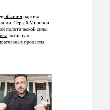
ев
обвинил
партию
пании. Сергей Миронов
той политической силы
вил
активную
ирательные процессы.
i