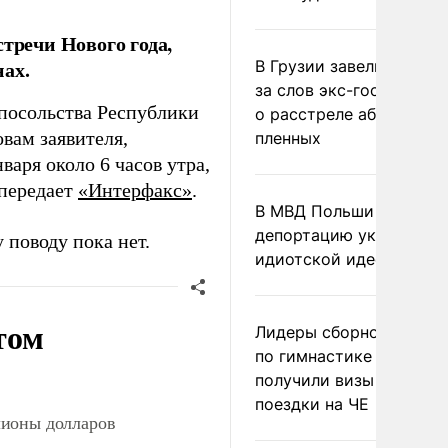
тречи Нового года,
ах.
В Грузии завели дело и
за слов экс-госминист
 посольства Республики
о расстреле абхазских
овам заявителя,
пленных
варя около 6 часов утра,
 передает
«Интерфакс»
.
В МВД Польши назвали
депортацию украинцев
поводу пока нет.
идиотской идеей
том
Лидеры сборной Росси
по гимнастике не
получили визы для
поездки на ЧЕ
лионы долларов