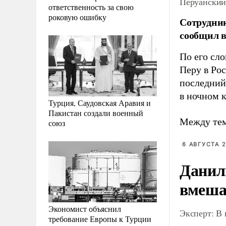
Перуанский
ответственность за свою
роковую ошибку
Сотрудник
сообщил в
По его сл
Перу в Рос
последний 
в ночном к
Турция, Саудовская Аравия и
Пакистан создали военный
Между тем
союз
6 АВГУСТА 2
Данил
вмеша
Экономист объяснил
Эксперт: В
требование Европы к Турции