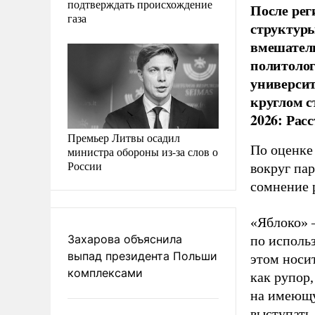
подтверждать происхождение
После рег
газа
структуры
вмешатель
политолог
универси
круглом с
2026: Рас
Премьер Литвы осадил
По оценке
министра обороны из-за слов о
России
вокруг па
сомнение 
«Яблоко» 
Захарова объяснила
по исполь
выпад президента Польши
этом носи
комплексами
как рупор
на имеющу
выступать