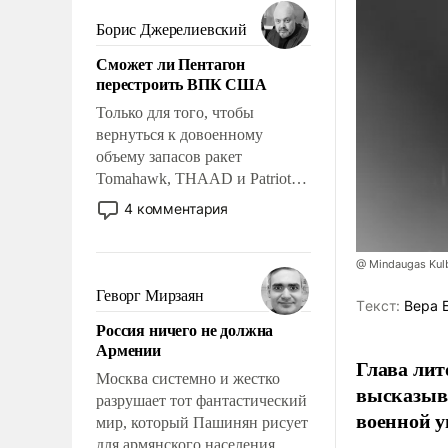
мужественным и твердым под
ударами судьбы, брать на себя
Борис Джерелиевский
ответственность, помогать
Сможет ли Пентагон
слабым, идти вперед и
перестроить ВПК США
адаптироваться.
Только для того, чтобы
вернуться к довоенному
объему запасов ракет
Tomahawk, THAAD и Patriot
США потребуется более трех
4 комментария
лет. Даже небольшая война с
Ираном опустошила
@ Mindaugas Kul
американские арсеналы.
Сложившаяся ситуация
Геворг Мирзаян
Tекст:
Вера 
означает многолетний период
Россия ничего не должна
уязвимости США, например,
Армении
перед Китаем.
Глава лит
Москва системно и жестко
высказыв
разрушает тот фантастический
военной у
мир, который Пашинян рисует
для армянского населения.