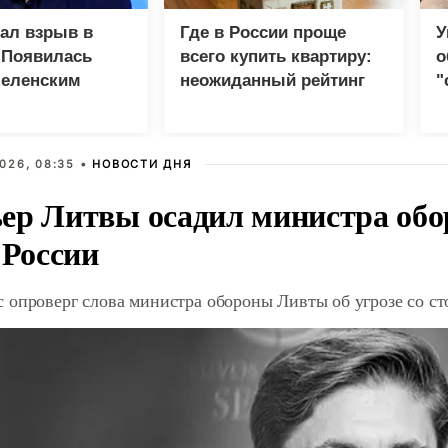
зал взрыв в
Где в России проще
У
 Появилась
всего купить квартиру:
о
Зеленским
неожиданный рейтинг
"
с
026, 08:35 •
НОВОСТИ ДНЯ
ер Литвы осадил министра обо
 России
 опроверг слова министра обороны Ливты об угрозе со с