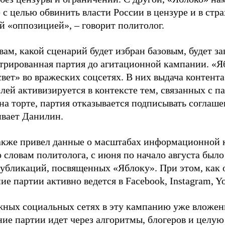
 с целью обвинить власти России в цензуре и в стра
й «оппозицией», – говорит политолог.
вам, какой сценарий будет избран базовым, будет за
стрированная партия до агитационной кампании. «Я
свет» во вражеских соцсетях. В них выдача контент
лей активизируется в контексте тем, связанных с па
на торте, партия отказывается подписывать соглаше
ивает Данилин.
акже привел данные о масштабах информационной 
о словам политолога, с июня по начало августа был
 публикаций, посвященных «Яблоку». При этом, как
е партии активно ведется в Facebook, Instagram, Y
жных социальных сетях в эту кампанию уже вложе
ие партии идет через алгоритмы, блогеров и целу