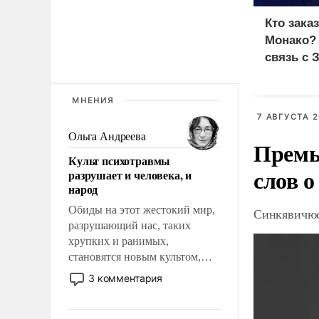
Кто зака
Монако?
связь с 
МНЕНИЯ
7 АВГУСТА 2
Ольга Андреева
Премь
Культ психотравмы
слов о
разрушает и человека, и
народ
Обиды на этот жестокий мир,
Синкявичюс
разрушающий нас, таких
хрупких и ранимых,
становятся новым культом,
постепенно вытесняя и
3 комментария
отменяя традиционное
требование к человеку – быть