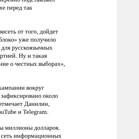
хе перед так
висеть от того, дойдет
блоко» уже получило
а для русскоязычных
ртией. Ну и такая
ние о честных выборах»,
кампании вокруг
о зафиксировано около
 отмечает Данилин,
ouTube и Telegram.
ны миллионы долларов.
ю сеть информационных