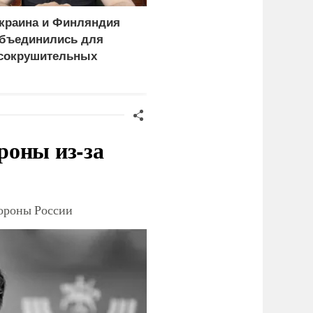
краина и Финляндия
«Генерал-провал»: кака
бъединились для
правда выяснилась про
сокрушительных
Драпатого
анкций" против России
роны из-за
тороны России