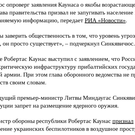
с опроверг заявления Каунаса о якобы возрастающе
ава правительства призвал не запугивать население
аняемую информацию, передает
РИА «Новости»
.
ы заверить общественность в том, что уровень угро
, он просто существует», – подчеркнул Синкявичюс.
е Робертас Каунас выступил с заявлением, что Росс
 критическую инфраструктуру прибалтийских госуда
й армии. При этом глава оборонного ведомства не 
ств своим словам.
дущий премьер-министр Литвы Миндаугас Синкяв
туции запрет на размещение ядерного оружия.
истр обороны республики Робертас Каунас
признал
ение украинских беспилотников в воздушное прост