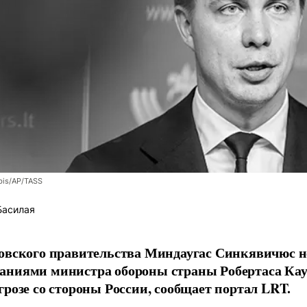
bis/AP/TASS
Басилая
овского правительства Миндаугас Синкявичюс не
аниями министра обороны страны Робертаса Кау
грозе со стороны России, сообщает портал LRT.