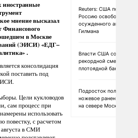
х иностранные
Reuters: США попросил
струмент
Россию освободить
кое мнение высказал
осужденного американ
нт Финансового
Гилмана
рошедшем в Москве
ований (ЭИСИ) «ЕДГ–
алитика» .
Власти США сообщили 
рекордной смертности 
является консолидация
плотоядной бактерии
кой поставить под
ЭИСИ.
Подросток получил
ыборы. Цели кукловодов
ножевое ранение в дра
и, сам процесс при
на севере Москвы
 намерены использовать
ю повестку, с расчетом
 августа в СМИ
амеренно подставляют