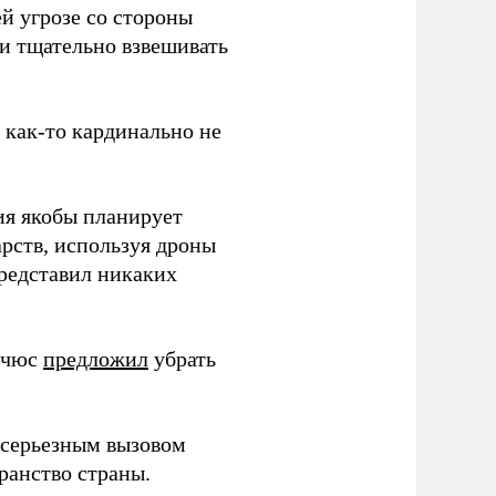
й угрозе со стороны
 и тщательно взвешивать
з как-то кардинально не
ия якобы планирует
рств, используя дроны
представил никаких
ичюс
предложил
убрать
серьезным вызовом
ранство страны.