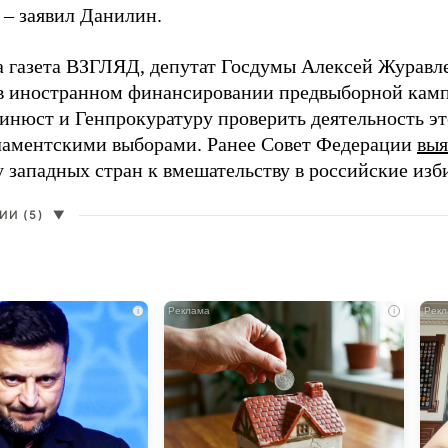
 – заявил Данилин.
а газета ВЗГЛЯД, депутат Госдумы Алексей Журавл
в иностранном финансировании предвыборной кам
нюст и Генпрокуратуру проверить деятельность э
ламентскими выборами. Ранее Совет Федерации
выя
у западных стран к вмешательству в российские изб
И (5)
▼
i
i