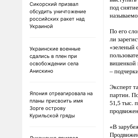
Сикорский призвал
под снятие
обсудить уничтожение
называемо
российских ракет над
Украиной
По его сло
ли зареги
«зеленый 
Украинские военные
пользовате
сдались в плен при
вишенкой 
освобождении села
Анискино
– подчерк
Эксперт т
Япония отреагировала на
партии. П
планы присвоить имя
51,5 тыс.
Зорге острову
продвижени
Курильской гряды
«В зарубе
Продвижен
Лукашенко призвал