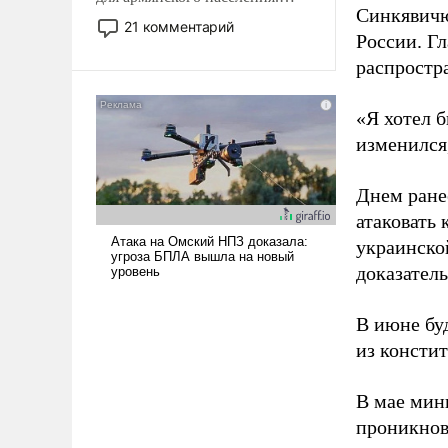
Синкявичю
Мир, где политические
21 комментарий
России. Гл
прожекты будут безусловно
оплачиваться за счет
распростр
российских
налогоплательщиков и где
«Я хотел б
Еревану за свои поступки не
изменился
нужно отвечать.
Днем ране
атаковать
украинско
доказатель
В июне бу
из консти
В мае мин
проникнов