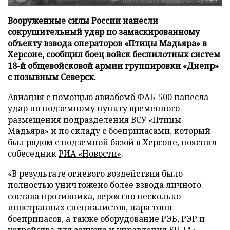
Вооруженные силы России нанесли
сокрушительный удар по замаскированному
объекту взвода операторов «Птицы Мадьяра» в
Херсоне, сообщил боец войск беспилотных систем
18-й общевойсковой армии группировки «Днепр»
с позывным Северск.
Авиация с помощью авиабомб ФАБ-500 нанесла
удар по подземному пункту временного
размещения подразделения ВСУ «Птицы
Мадьяра» и по складу с боеприпасами, который
был рядом с подземной базой в Херсоне, пояснил
собеседник
РИА «Новости»
.
«В результате огневого воздействия было
полностью уничтожено более взвода личного
состава противника, вероятно несколько
иностранных специалистов, пара тонн
боеприпасов, а также оборудование РЭБ, РЭР и
устройства для запуска и управления БПЛА», –