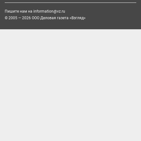
Пишите нам на
information@vz.ru
© 2005 — 2026 ООО Деловая газета «Взгляд»