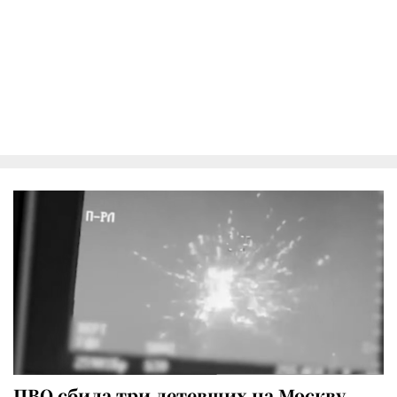
ПВО сбила три летевших на Москву