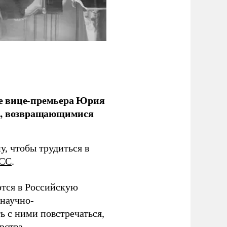
е вице-премьера Юрия
ми, возвращающимися
у, чтобы трудиться в
СС
.
тся в Российскую
научно-
ь с ними повстречаться,
рства.