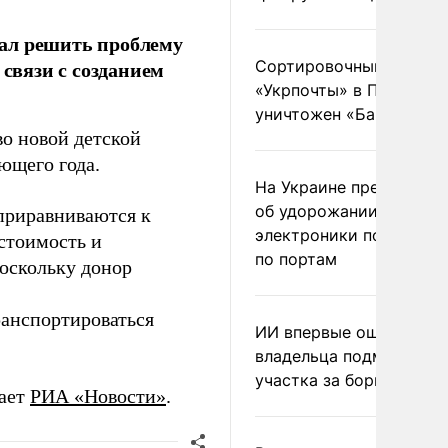
ал решить проблему
 связи с созданием
Сортировочный пункт
«Укрпочты» в Павлогра
уничтожен «Бандероль
во новой детской
ющего года.
На Украине предупреди
об удорожании китайс
 приравниваются к
электроники после уда
 стоимость и
по портам
поскольку донор
ранспортироваться
ИИ впервые оштрафова
владельца подмосковн
участка за борщевик
дает
РИА «Новости»
.