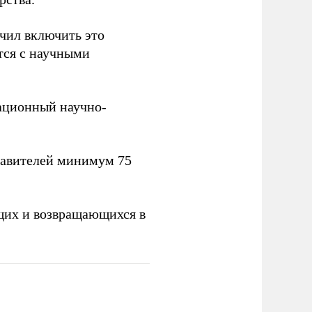
учил включить это
тся с научными
вационный научно-
тавителей минимум 75
щих и возвращающихся в