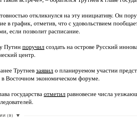
отовностью откликнулся на эту инициативу. Он пор
ие в график, отметив, что с удовольствием пообщае
ми, если позволит расписание.
ду Путин
поручил
создать на острове Русский инно
ческий центр.
анее Трутнев
заявил
о планируемом участии предс
в в Восточном экономическом форуме.
лава государства
отметил
равновесие числа уезжаю
ледователей.
И (9)
▼