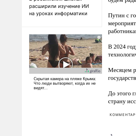
расширили изучение ИИ
на уроках информатики
Путин с г
мероприят
работника
В 2024 го
технологи
Месяцем р
государст
До этого г
страну исс
КОММЕНТАРИ