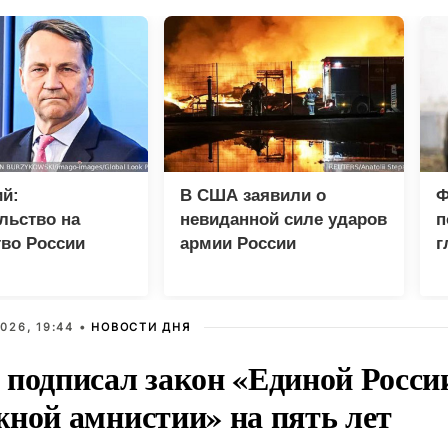
й:
В США заявили о
Ф
льство на
невиданной силе ударов
п
во России
армии России
г
разрывом
шений
026, 19:44 •
НОВОСТИ ДНЯ
 подписал закон «Единой Росси
жной амнистии» на пять лет