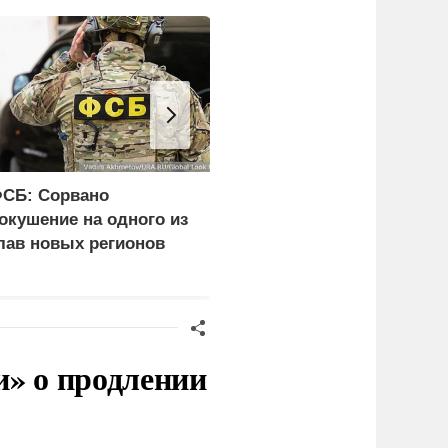
СБ: Сорвано
Поляки кулаками
окушение на одного из
выгоняют из своей
лав новых регионов
страны украинцев
и» о продлении