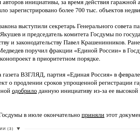
 авторов инициативы, за время действия гаражной
ыло зарегистрировано более 700 тыс. объектов недв
закона выступили секретарь Генерального совета п
Якушев и председатель комитета Госдумы по госуд
ству и законодательству Павел Крашенинников. Ране
едведев поручил фракции «Единой России» в Госд
аконопроект в приоритетном порядке.
а газета ВЗГЛЯД, партия «Единая Россия» в феврал
ект о продлении сроков упрощенной регистрации га
сной
одобрило
данную инициативу из-за ее высокой
Госдумы в июле окончательно
приняли
этот докумен
И (3)
▼