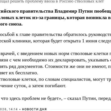
ещал решить проблему ввоза в Россию стволовых клет
сийского правительства Владимир Путин пообещ
оловых клеток из-за границы, которая возникла в
го союза.
осьбой к главе правительства обратилось руководст
еской клиники, которая будет открыта 1 июня следу
 врачей, с введением новых норм стволовые клетки
связи с чем необходимо их декларировать, указывать
лять ряд документов. Стоимости же они не имеют, 
яет их бесплатно.
стволовые клетки, по словам специалистов, могут т
ечение суток, а затем погибают.
 что здесь проблем не будет», – сказал Путин, пере
026, 14:14 •
НОВОСТИ ДНЯ