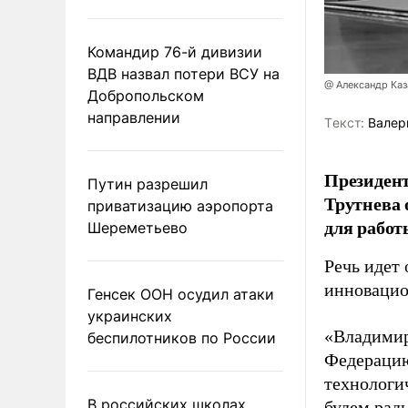
Командир 76-й дивизии
ВДВ назвал потери ВСУ на
@ Александр Каз
Добропольском
направлении
Tекст:
Валер
Президен
Путин разрешил
Трутнева 
приватизацию аэропорта
для работ
Шереметьево
Речь идет 
инновацио
Генсек ООН осудил атаки
украинских
«Владимир
беспилотников по России
Федерацию
технологи
В российских школах
будем рады