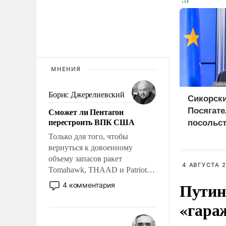
МНЕНИЯ
Борис Джерелиевский
Сикорски
Сможет ли Пентагон
Посягате
перестроить ВПК США
посольст
грозит 
Только для того, чтобы
дипотно
вернуться к довоенному
объему запасов ракет
4 АВГУСТА 2
Tomahawk, THAAD и Patriot
США потребуется более трех
Путин
4 комментария
лет. Даже небольшая война с
«гара
Ираном опустошила
американские арсеналы.
Сложившаяся ситуация