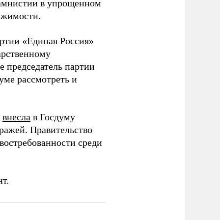
 амнистии в упрощенном
ижимости.
артии «Единая Россия»
арственному
е председатель партии
уме рассмотреть и
е
внесла
в Госдуму
ражей. Правительство
 востребованности среди
т.