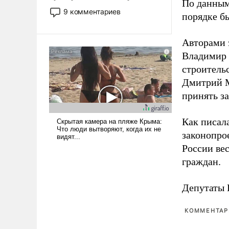
По данным
двигаемся по пути
9 комментариев
порядке б
революционных изменений.
То, что несколько лет назад
было образом для
Авторами 
псевдонаучной фантастики,
Владимир 
стало всерьез обсуждаемой
строитель
идеей.
Дмитрий М
принять з
Как писал
законопро
России ве
граждан.
Депутаты 
КОММЕНТАРИ