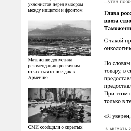
Путин пооб
уклонистов перед выбором
между нищетой и фронтом
Глава рос
ввоза ств
Таможенно
С такой пр
онкологич
Матвиенко допустила
По словам
рекомендацию россиянам
товару, в 
отказаться от поездок в
Армению
предостав
предоставл
При этом 
только в т
«Я уверен,
СМИ сообщили о скрытых
6 АВГУСТА 2