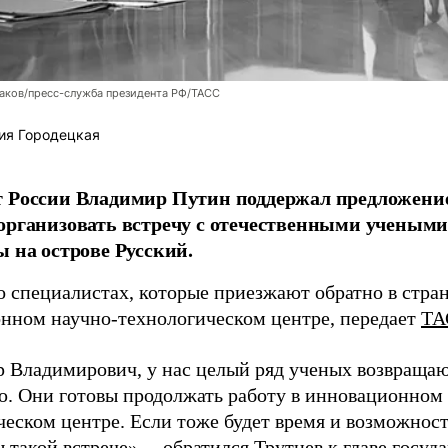
аков/пресс-служба президента РФ/ТАСС
ия Городецкая
т России Владимир Путин поддержал предложени
организовать встречу с отечественными учены
ы на острове Русский.
о специалистах, которые приезжают обратно в стран
нном научно-технологическом центре, передает
ТА
 Владимирович, у нас целый ряд ученых возвращаю
. Они готовы продолжать работу в инновационном 
ческом центре. Если тоже будет время и возможност
 такой встрече», – обратился Трутнев к главе госуда