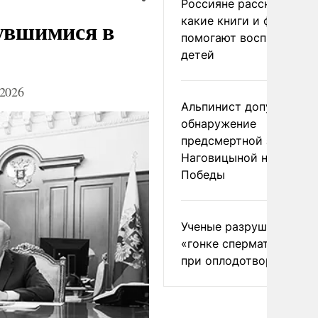
Россияне рассказали,
какие книги и фильмы
нувшимися в
помогают воспитывать
детей
2026
Альпинист допустил
обнаружение
предсмертной записки
Наговицыной на пике
Победы
Ученые разрушили миф
«гонке сперматозоидов
при оплодотворении