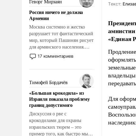
Геворг Мирзаян
Tекст:
Елиза
означает многолетний период
Россия ничего не должна
уязвимости США, например,
Армении
перед Китаем.
Президент
Москва системно и жестко
амнистии 
разрушает тот фантастический
«Единая Р
мир, который Пашинян рисует
для армянского населения.
Продление
Мир, где политические
17 комментариев
оформлять 
прожекты будут безусловно
земельные
оплачиваться за счет
российских
владельцы
налогоплательщиков и где
Тимофей Бордачёв
передават
Еревану за свои поступки не
«Большая крокодила» из
нужно отвечать.
Израиля показала проблему
Для оформ
границ допустимого
самоуправ
Дискуссия о рве с
Воспользо
крокодилами для охраны
наследник
израильских тюрем – это
пример того, как быстро мы