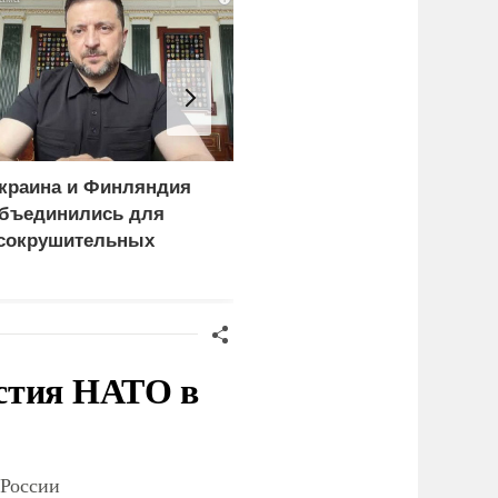
краина и Финляндия
Пощечина всей системе
бъединились для
правосудия: что
сокрушительных
натворил сын
анкций" против России
украинского олигарха
стия НАТО в
 России