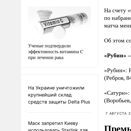
На счету 
по набран
матча мен
Об этом с
Ученые подтвердили
эффективность витамина C
«Рубин» –
при лечении рака
«Рубин»: 
(Ребров, 8
На Украине уничтожили
«Сатурн»: 
крупнейший склад
(Воробьев,
средств защиты Delta Plus
7 АВГУСТА 2
Маск запретил Киеву
Премь
использовать Starlink для