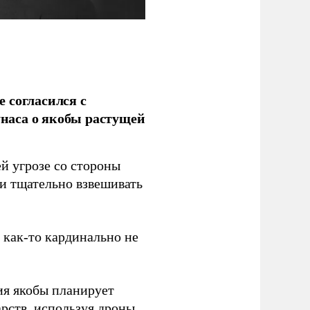
 согласился с
наса о якобы растущей
й угрозе со стороны
 и тщательно взвешивать
з как-то кардинально не
ия якобы планирует
рств, используя дроны