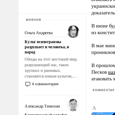
украинско
доказатель
МНЕНИЯ
В июне бу
из консти
Ольга Андреева
Культ психотравмы
В мае мин
разрушает и человека, и
народ
проникнов
Обиды на этот жестокий мир,
В прошлом
разрушающий нас, таких
хрупких и ранимых,
Песков
на
становятся новым культом,
атаковать
постепенно вытесняя и
4 комментария
отменяя традиционное
КОММЕНТАРИ
требование к человеку – быть
мужественным и твердым под
ударами судьбы, брать на себя
Александр Тимохин
ответственность, помогать
Безэкипажный корабль –