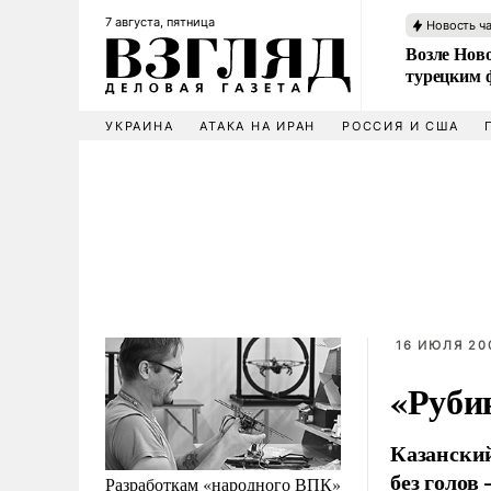
7 августа, пятница
Новость ч
Возле Ново
турецким 
УКРАИНА
АТАКА НА ИРАН
РОССИЯ И США
16 ИЮЛЯ 200
«Руби
Казанский
без голов –
Разработкам «народного ВПК»