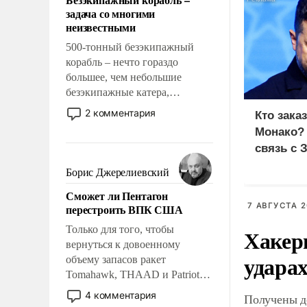
слабым, идти вперед и
задача со многими
адаптироваться.
неизвестными
500-тонный безэкипажный
корабль – нечто гораздо
большее, чем небольшие
безэкипажные катера,
применение которых уже
2 комментария
Кто зака
стало обыденностью. Задача по
Монако?
созданию такого корабля очень
связь с 
сложна и амбициозна. Однако
и ее реализация радикально
Борис Джерелиевский
поднимет наши боевые
Сможет ли Пентагон
возможности.
7 АВГУСТА 2
перестроить ВПК США
Только для того, чтобы
Хакер
вернуться к довоенному
ударах
объему запасов ракет
Tomahawk, THAAD и Patriot
США потребуется более трех
4 комментария
Получены д
лет. Даже небольшая война с