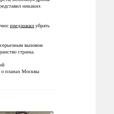
представил никаких
ичюс
предложил
убрать
серьезным вызовом
ранство страны.
ий
а о планах Москвы
i