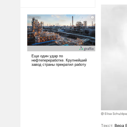
Ираном опустошила
американские арсеналы.
Сложившаяся ситуация
означает многолетний период
уязвимости США, например,
перед Китаем.
@ Elisa Schu/dpa
Tекст:
Вера 