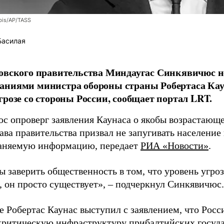
bis/AP/TASS
Басилая
овского правительства Миндаугас Синкявичюс не
аниями министра обороны страны Робертаса Кау
грозе со стороны России, сообщает портал LRT.
с опроверг заявления Каунаса о якобы возрастающе
ава правительства призвал не запугивать население
аняемую информацию, передает
РИА «Новости»
.
ы заверить общественность в том, что уровень угро
, он просто существует», – подчеркнул Синкявичюс.
е Робертас Каунас выступил с заявлением, что Росс
 критическую инфраструктуру прибалтийских госуда