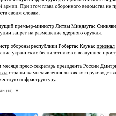
й армии. При этом глава оборонного ведомства не 
ств своим словам.
дущий премьер-министр Литвы Миндаугас Синкяв
туции запрет на размещение ядерного оружия.
истр обороны республики Робертас Каунас
признал
ение украинских беспилотников в воздушное прост
 месяце пресс-секретарь президента России Дмитр
звал
страшилками заявления литовского руководств
 местную инфраструктуру.
И (15)
▼
i
i