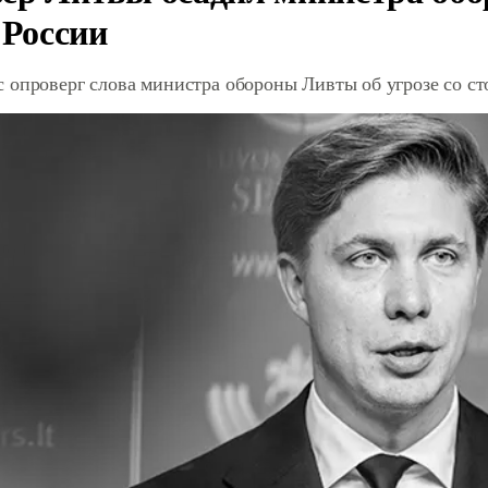
 России
 опроверг слова министра обороны Ливты об угрозе со с