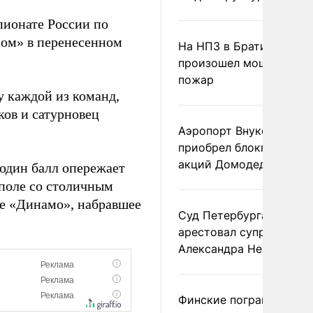
пионате России по
ном» в перенесенном
На НПЗ в Братиславе
произошел мощный
пожар
у каждой из команд,
ков и сатурновец
Аэропорт Внуково
приобрел блокпакет
акций Домодедово
 один балл опережает
 поле со столичным
ое «Динамо», набравшее
Суд Петербурга заочно
арестовал супругу
Александра Невзорова
Финские пограничники