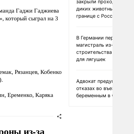
закрыли проходы для
диких животных на
команда Гаджи Гаджиева
границе с Россией
, который сыграл на 3
В Германии перекрыли
магистраль из-за
строительства тоннеле
для лягушек
емак, Рязанцев, Кобенко
).
Адвокат предупредил о
отказах во въезде
ин, Еременко, Каряка
беременным в США
роны из-за