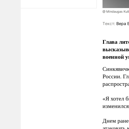
@ Mindaugas Kul
Tекст:
Вера 
Глава лит
высказыв
военной у
Синкявичю
России. Гл
распростр
«Я хотел б
изменился
Днем ране
атаковать