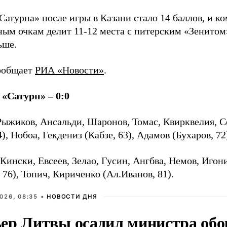
«Сатурна» после игры в Казани стало 14 баллов, и 
ным очкам делит 11-12 места с питерским «Зенитом»
ьше.
ообщает
РИА «Новости»
.
 «Сатурн» – 0:0
Рыжиков, Ансальди, Шаронов, Томас, Квирквелия, С
4), Нобоа, Гекдениз (Кабзе, 63), Адамов (Бухаров, 72
Кински, Евсеев, Зелао, Гусин, Ангбва, Немов, Игон
 76), Топич, Кириченко (Ал.Иванов, 81).
026, 08:35 •
НОВОСТИ ДНЯ
ер Литвы осадил министра обо