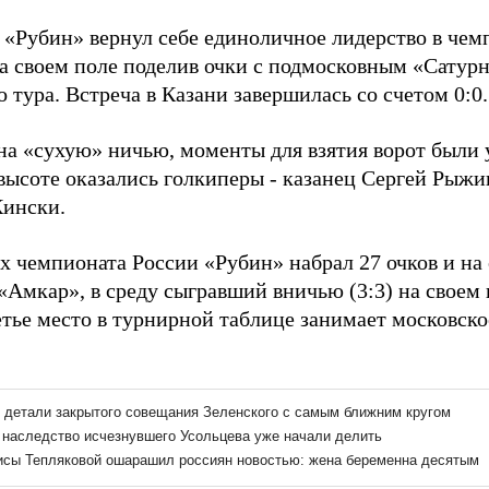
 «Рубин» вернул себе единоличное лидерство в чем
на своем поле поделив очки с подмосковным «Сатур
о тура. Встреча в Казани завершилась со счетом 0:0.
на «сухую» ничью, моменты для взятия ворот были 
 высоте оказались голкиперы - казанец Сергей Рыжи
ински.
ах чемпионата России «Рубин» набрал 27 очков и на
«Амкар», в среду сыгравший вничью (3:3) на своем
тье место в турнирной таблице занимает московск