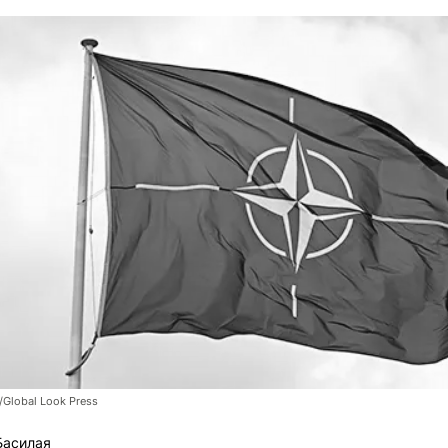
/Global Look Press
Басилая