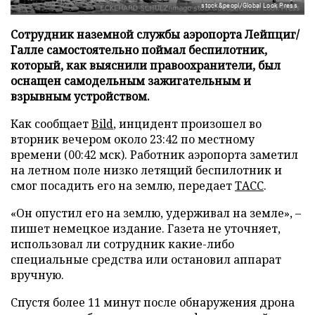
stock&peopl/Global Look Press
Сотрудник наземной службы аэропорта Лейпциг/
Галле самостоятельно поймал беспилотник,
который, как выяснили правоохранители, был
оснащен самодельным зажигательным и
взрывным устройством.
Как сообщает
Bild
, инцидент произошел во
вторник вечером около 23:42 по местному
времени (00:42 мск). Работник аэропорта заметил
на летном поле низко летящий беспилотник и
смог посадить его на землю, передает
ТАСС
.
«Он опустил его на землю, удерживал на земле», –
пишет немецкое издание. Газета не уточняет,
использовал ли сотрудник какие-либо
специальные средства или остановил аппарат
вручную.
Спустя более 11 минут после обнаружения дрона