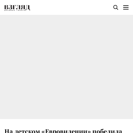
На детском «Евровидении» победила