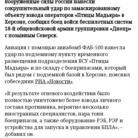
Вооруженные силы России нанесли
сокрушительный удар по замаскированному
объекту взвода операторов «Птицы Мадьяра» в
Херсоне, сообщил боец войск беспилотных систем
18-й общевойсковой армии группировки «Днепр»
с позывным Северск.
Авиация с помощью авиабомб ФАБ-500 нанесла
удар по подземному пункту временного
размещения подразделения ВСУ «Птицы
Мадьяра» и по складу с боеприпасами, который
был рядом с подземной базой в Херсоне, пояснил
собеседник
РИА «Новости»
.
«В результате огневого воздействия было
полностью уничтожено более взвода личного
состава противника, вероятно несколько
иностранных специалистов, пара тонн
боеприпасов, а также оборудование РЭБ, РЭР и
устройства для запуска и управления БПЛА», –
добавил он.