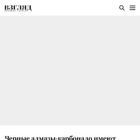
Черные алмазы-карбонадо имеют