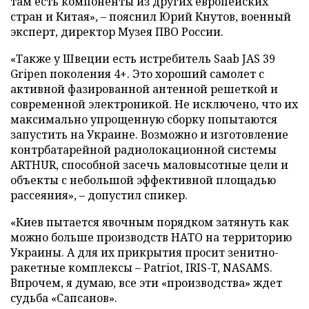
там есть компоненты из других европейских
стран и Китая», – пояснил Юрий Кнутов, военный
эксперт, директор Музея ПВО России.
«Также у Швеции есть истребитель Saab JAS 39
Gripen поколения 4+. Это хороший самолет с
активной фазированной антенной решеткой и
современной электроникой. Не исключено, что их
максимально упрощенную сборку попытаются
запустить на Украине. Возможно и изготовление
контрбатарейной радиолокационной системы
ARTHUR, способной засечь маловысотные цели и
объекты с небольшой эффективной площадью
рассеяния», – допустил спикер.
«Киев пытается явочным порядком затянуть как
можно больше производств НАТО на территорию
Украины. А для их прикрытия просит зенитно-
ракетные комплексы – Patriot, IRIS-T, NASAMS.
Впрочем, я думаю, все эти «производства» ждет
судьба «Сапсанов».