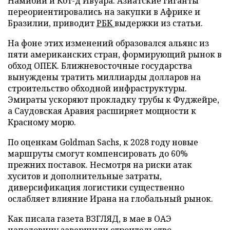
Намибии и Кот-д'Ивуара. Азиатские гиганты
переориентировались на закупки в Африке и
Бразилии, приводит
РБК
выдержки из статьи.
На фоне этих изменений образовался альянс из
пяти американских стран, формирующий рынок в
обход ОПЕК. Ближневосточные государства
вынуждены тратить миллиарды долларов на
строительство обходной инфраструктуры.
Эмираты ускоряют прокладку трубы к Фуджейре,
а Саудовская Аравия расширяет мощности к
Красному морю.
По оценкам Goldman Sachs, к 2028 году новые
маршруты смогут компенсировать до 60%
прежних поставок. Несмотря на риски атак
хуситов и дополнительные затраты,
диверсификация логистики существенно
ослабляет влияние Ирана на глобальный рынок.
Как писала газета ВЗГЛЯД, в мае в ОАЭ
наполовину
завершили
строительство