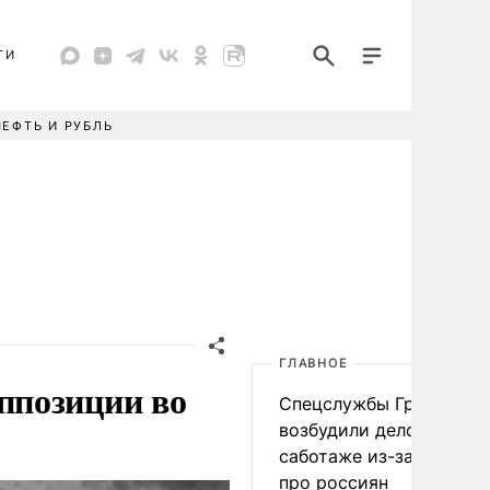
ТИ
НЕФТЬ И РУБЛЬ
ГЛАВНОЕ
ппозиции во
Спецслужбы Грузии
возбудили дело о
саботаже из-за фейков
про россиян