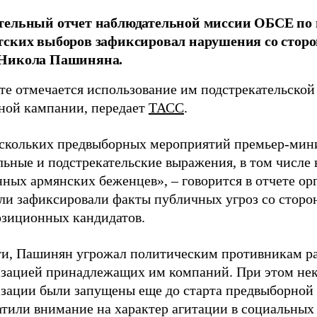
тельный отчет наблюдательной миссии ОБСЕ по
тских выборов зафиксировал нарушения со стор
Никола Пашиняна.
те отмечается использование им подстрекательской
ной кампании, передает
ТАСС
.
ескольких предвыборных мероприятий премьер-мин
льные и подстрекательские выражения, в том числе
ных армянских беженцев», – говорится в отчете орг
ли зафиксировали факты публичных угроз со сторо
озиционных кандидатов.
ти, Пашинян угрожал политическим противникам р
зацией принадлежащих им компаний. При этом не
зации были запущены еще до старта предвыборной
атили внимание на характер агитации в социальных 