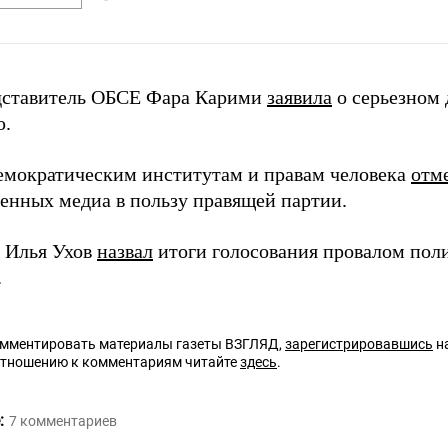
дставитель ОБСЕ Фара Карими
заявила
о серьезном 
ю.
емократическим институтам и правам человека
отм
венных медиа в пользу правящей партии.
 Илья Ухов
назвал
итоги голосования провалом пол
.
омментировать материалы газеты ВЗГЛЯД,
зарегистрировавшись
на
отношению к комментариям читайте
здесь
.
:
7
комментариев