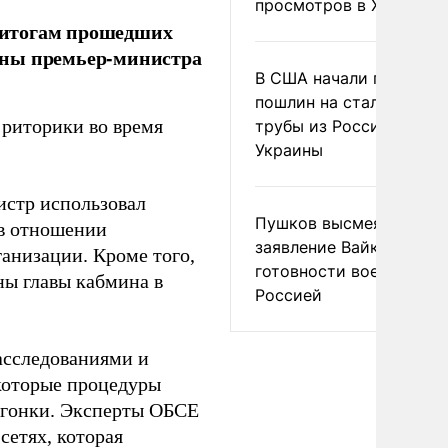
просмотров в X
 итогам прошедших
оны премьер-министра
В США начали пересмо
пошлин на стальные
 риторики во время
трубы из России и с
Украины
истр использовал
Пушков высмеял
 в отношении
заявление Вайкуле о
анизации. Кроме того,
готовности воевать с
ны главы кабмина в
Россией
асследованиями и
которые процедуры
 гонки. Эксперты ОБСЕ
сетях, которая