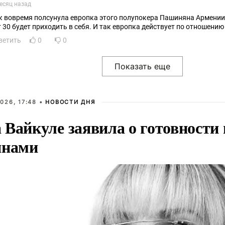
есяц назад
к вовремя полсунула европка этого полупокера Пашиняна Армении.
лет 30 будет приходить в себя. И так европка действует по отношени
ветить
0
0
026, 17:48 •
НОВОСТИ ДНЯ
Вайкуле заявила о готовности 
янами