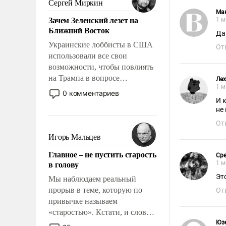
Сергей Миркин
стало всерьез обсуждаемой
Ма
Зачем Зеленский лезет на
1 м
идеей.
Ближний Восток
Да
Украинские лоббисты в США
От
использовали все свои
возможности, чтобы повлиять
на Трампа в вопросе
Лех
1 м
предоставления вооружений
0 комментариев
своим нанимателям. Вероятно,
И 
не
кому-то из тех, кто
консультирует Киев, пришла в
От
голову мысль: хорошо бы
Игорь Мальцев
продемонстрировать, что
Главное – не пустить старость
Украина вступила в
Сре
в голову
1 м
вооруженное противостояние
Эт
с Ираном.
Мы наблюдаем реальный
прорыв в теме, которую по
От
привычке называем
«старостью». Кстати, и слово-
то это уже стараются не
Юз