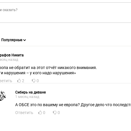
графов Никита
есяц назад
ропа не обратит на этот отчёт никакого внимания.
ти нарушения – у кого надо нарушения»
ветить
2
0
Сибирь на диване
1 месяц назад
А ОБСЕ это по вашему не европа? Другое дело что последст
Ответить
0
0