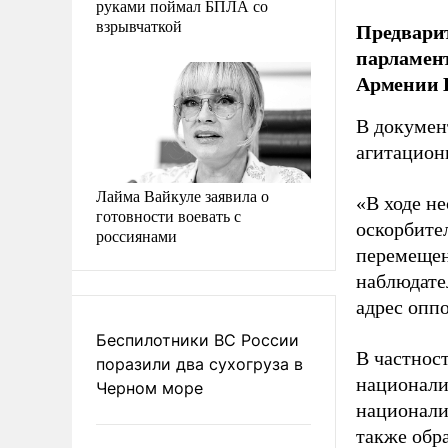
руками поймал БПЛА со
взрывчаткой
Предвари
парламен
Армении 
В докумен
агитацион
Лайма Вайкуле заявила о
«В ходе н
готовности воевать с
оскорбите
россиянами
перемещен
наблюдате
адрес опп
Беспилотники ВС России
В частнос
поразили два сухогруза в
национали
Черном море
национали
также обр