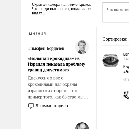
МНЕНИЯ
Сортировка:
Тимофей Бордачёв
Ев
«Большая крокодила» из
1 м
Израиля показала проблему
Ев
границ допустимого
«Э
Дискуссия о рве с
От
крокодилами для охраны
израильских тюрем – это
пример того, как быстро мы
двигаемся по пути
8 комментариев
революционных изменений.
То, что несколько лет назад
было образом для
псевдонаучной фантастики,