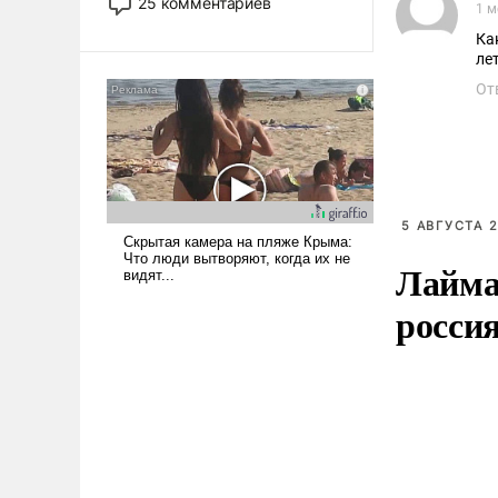
25 комментариев
1 м
использовать – так же, как
Ка
«бабка», «дед», – хотя бы в
образованной среде, потому
От
что оно уже несет негативные
коннотации.
5 АВГУСТА 2
Лайма 
росси