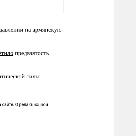
давлении на армянскую
етило
предвзятость
итической силы
 сайте. О редакционной