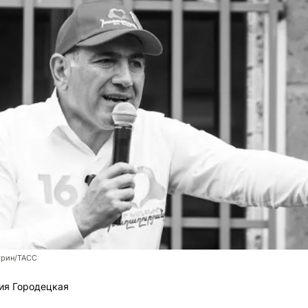
трин/ТАСС
ия Городецкая