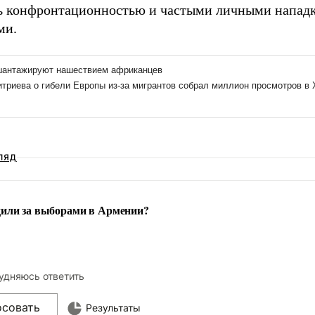
ь конфронтационностью и частыми личными напад
ми.
ЛЯД
дили за выборами в Армении?
удняюсь ответить
осовать
Результаты