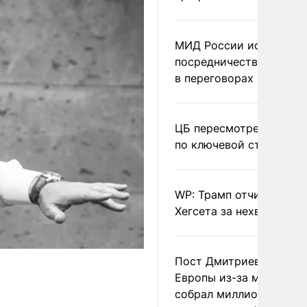
МИД России исключил
посредничество Герма
в переговорах по Украи
ЦБ пересмотрел прогно
по ключевой ставке
WP: Трамп отчитал
Хегсета за нехватку ра
Пост Дмитриева о гибе
Европы из-за мигранто
собрал миллион