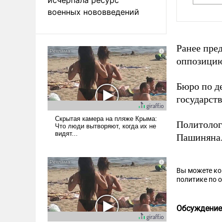
военных нововведений
Ранее пре
оппозици
Бюро по д
государст
Политолог
Пашиняна
Вы можете к
политике по 
Обсуждение