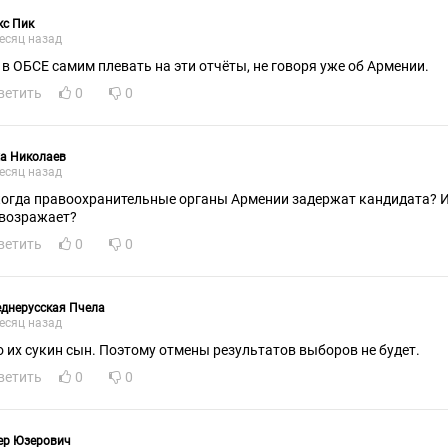
кс Пик
есяц назад
 в ОБСЕ самим плевать на эти отчёты, не говоря уже об Армении.
ветить
0
0
а Николаев
есяц назад
когда правоохранительные органы Армении задержат кандидата? И
 возражает?
ветить
0
0
днерусская Пчела
есяц назад
о их сукин сын. Поэтому отмены результатов выборов не будет.
ветить
0
0
ер Юзерович