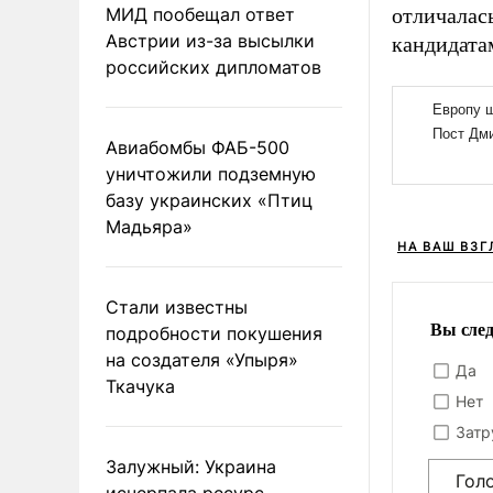
МИД пообещал ответ
отличалас
Австрии из-за высылки
кандидата
российских дипломатов
Авиабомбы ФАБ-500
уничтожили подземную
базу украинских «Птиц
Мадьяра»
НА ВАШ ВЗГ
Стали известны
Вы сле
подробности покушения
на создателя «Упыря»
Да
Ткачука
Нет
Затр
Залужный: Украина
Гол
исчерпала ресурс