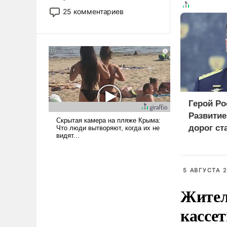
то это уже стараются не
25 комментариев
использовать – так же, как
«бабка», «дед», – хотя бы в
образованной среде, потому
что оно уже несет негативные
коннотации.
Герой Ро
Развити
дорог ст
приорит
програм
5 АВГУСТА 2
Жител
кассе