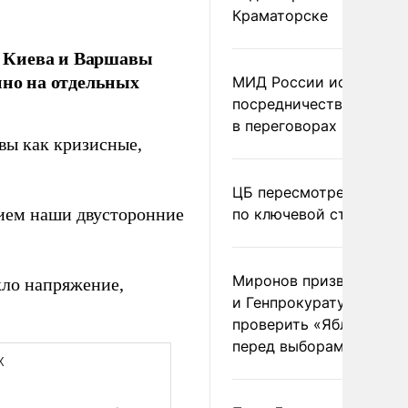
Краматорске
ы Киева и Варшавы
нно на отдельных
МИД России исключил
посредничество Герма
в переговорах по Украи
вы как кризисные,
ЦБ пересмотрел прогно
ием наши двусторонние
по ключевой ставке
Миронов призвал Миню
кло напряжение,
и Генпрокуратуру
проверить «Яблоко»
перед выборами