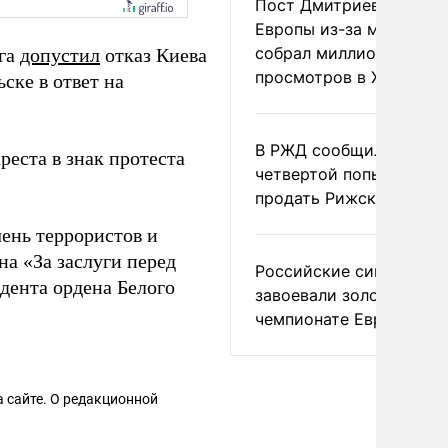
Пост Дмитриева о гибе
Европы из-за мигранто
собрал миллион
ига
допустил
отказ Киева
просмотров в X
ске в ответ на
В РЖД сообщили о
реста в знак протеста
четвертой попытке
продать Рижский вокза
чень террористов и
на «За заслуги перед
Российские синхронис
дента ордена Белого
завоевали золото на
чемпионате Европы
 сайте. О редакционной