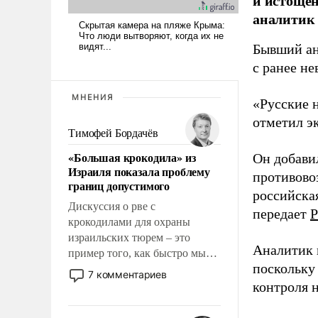
и истоще
аналитик
Бывший ан
с ранее н
МНЕНИЯ
«Русские 
отметил э
Тимофей Бордачёв
«Большая крокодила» из
Он добави
Израиля показала проблему
противово
границ допустимого
российская
Дискуссия о рве с
передает
Р
крокодилами для охраны
израильских тюрем – это
Аналитик 
пример того, как быстро мы
поскольку
двигаемся по пути
7 комментариев
революционных изменений.
контроля н
То, что несколько лет назад
было образом для