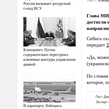
Tекст:
Елиза
Россия вызывает ресурсный
голод ВСУ
Глава МИ
достигли 
направлен
Сибига ох
передает
Клинцевич: Путин
содержательно перестроил
«Да, можн
ключевые контуры управления
(украинск
армией
По словам
которое, п
В аэропорту Лейпцига