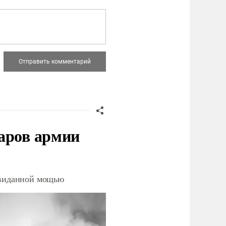
аров армии
невиданной мощью