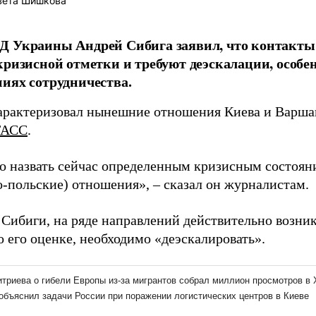
вета Шишкова
Д Украины Андрей Сибига заявил, что контакт
кризисной отметки и требуют деэскалации, особе
иях сотрудничества.
арактеризовал нынешние отношения Киева и Варша
ТАСС
.
о назвать сейчас определенным кризисным состоян
о-польские) отношения», – сказал он журналистам.
 Сибиги, на ряде направлений действительно возни
о его оценке, необходимо «деэскалировать».