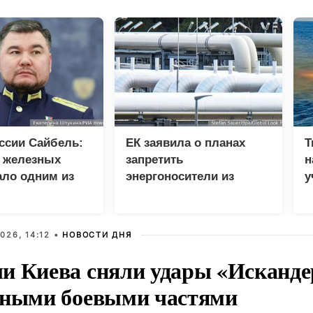
ссии Сайбель:
ЕК заявила о планах
Т
е железных
запретить
н
ало одним из
энергоносители из
у
етов Народной
России вопреки
В
мы ЕР
дефициту в ЕС
026, 14:12 •
НОВОСТИ ДНЯ
и Киева сняли удары «Исканде
тными боевыми частями