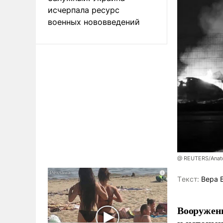
исчерпала ресурс
военных нововведений
@ REUTERS/Anato
Tекст:
Вера 
Вооруженн