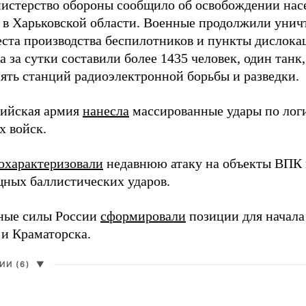
истерство обороны сообщило об освобождении нас
 в Харьковской области. Военные продолжили унич
еста производства беспилотников и пункты дислока
 за сутки составили более 1435 человек, один танк
пять станций радиоэлектронной борьбы и разведки.
сийская армия
нанесла
массированные удары по лог
х войск.
охарактеризовали
недавнюю атаку на объекты ВПК в
ных баллистических ударов.
ные силы России
сформировали
позиции для начала
 и Краматорска.
И (6)
▼