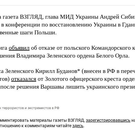
а газета ВЗГЛЯД, глава МИД Украины Андрей Сиб
я в конференции по восстановлению Украины в Гдань
венные шаги Польши.
ига
объявил
об отказе от польского Командорского к
шения Владимира Зеленского ордена Белого Орла.
а Зеленского Кирилл Буданов* (внесен в РФ в пере
тов)
отказался
от Золотого офицерского креста орде
после решения Варшавы лишить украинского прези
ок террористов и экстремистов в РФ
омментировать материалы газеты ВЗГЛЯД,
зарегистрировавшись
на
отношению к комментариям читайте
здесь
.