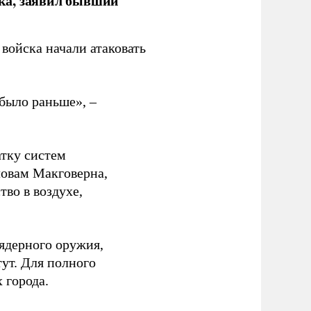
ка, заявил бывший
войска начали атаковать
было раньше», –
атку систем
ловам Макговерна,
тво в воздухе,
ядерного оружия,
ут. Для полного
 города.