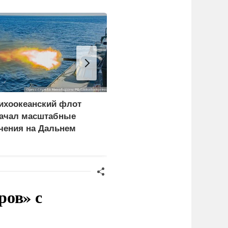
ихоокеанский флот
Склад Wildberries в
ачал масштабные
Ленобласти загорелся
чения на Дальнем
после атаки
остоке
беспилотника
ров» с