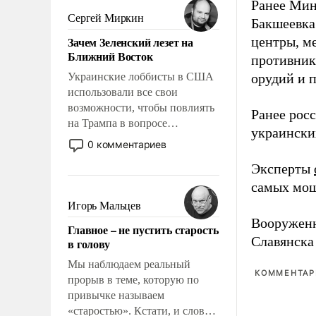
Ранее Мин
псевдонаучной фантастики,
Сергей Миркин
Бакшеевка
стало всерьез обсуждаемой
Зачем Зеленский лезет на
центры, м
идеей.
Ближний Восток
противника
Украинские лоббисты в США
орудий и 
использовали все свои
возможности, чтобы повлиять
Ранее рос
на Трампа в вопросе
украински
предоставления вооружений
0 комментариев
своим нанимателям. Вероятно,
Эксперты
кому-то из тех, кто
консультирует Киев, пришла в
самых мощ
голову мысль: хорошо бы
Игорь Мальцев
продемонстрировать, что
Вооружен
Главное – не пустить старость
Украина вступила в
Славянска
в голову
вооруженное противостояние
с Ираном.
Мы наблюдаем реальный
КОММЕНТАРИ
прорыв в теме, которую по
привычке называем
«старостью». Кстати, и слово-