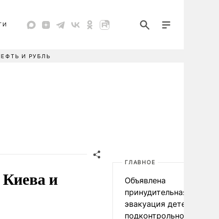
ТИ
НЕФТЬ И РУБЛЬ
ГЛАВНОЕ
 Киева и
Объявлена
принудительная
эвакуация детей в
подконтрольном Киеву