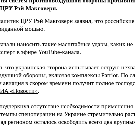
ния систем противовоздушной обороны противни
 ЦРУ Рэй Макговерн.
алитик ЦРУ Рэй Макговерн заявил, что российские 
евиданной мощью.
начали наносить такие масштабные удары, каких не 
ксперт в эфире YouTube-канала.
л, что украинская сторона испытывает острую нехв
здушной обороны, включая комплексы Patriot. По с
 авиация в скором времени получит полное господс
ИА «Новости»
.
подчеркнул отсутствие необходимости применения 
 темпы спецоперации на Украине стремительно раст
ад регионом осталось освободить всего два крупных