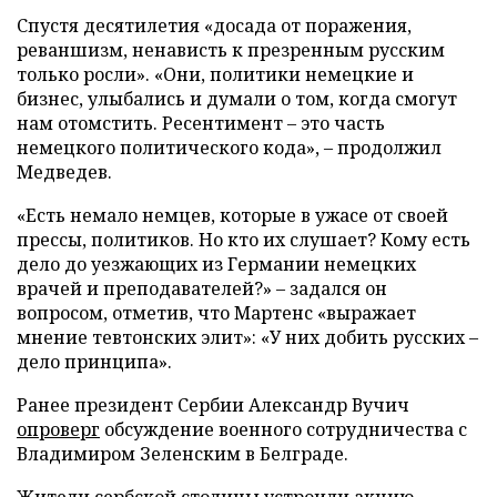
Спустя десятилетия «досада от поражения,
реваншизм, ненависть к презренным русским
только росли». «Они, политики немецкие и
бизнес, улыбались и думали о том, когда смогут
нам отомстить. Ресентимент – это часть
немецкого политического кода», – продолжил
Медведев.
«Есть немало немцев, которые в ужасе от своей
прессы, политиков. Но кто их слушает? Кому есть
дело до уезжающих из Германии немецких
врачей и преподавателей?» – задался он
вопросом, отметив, что Мартенс «выражает
мнение тевтонских элит»: «У них добить русских –
дело принципа».
Ранее президент Сербии Александр Вучич
опроверг
обсуждение военного сотрудничества с
Владимиром Зеленским в Белграде.
Жители сербской столицы
устроили
акцию