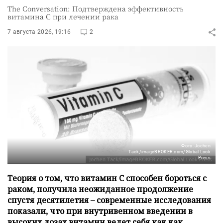
The Conversation: Подтверждена эффективность
витамина C при лечении рака
7 августа 2026, 19:16
2
Фото: Jochen
Tack/imageBROKER.com/Global Look
Press
Теория о том, что витамин C способен бороться с
раком, получила неожиданное продолжение
спустя десятилетия – современные исследования
показали, что при внутривенном введении в
высоких дозах витамин ведет себя как как