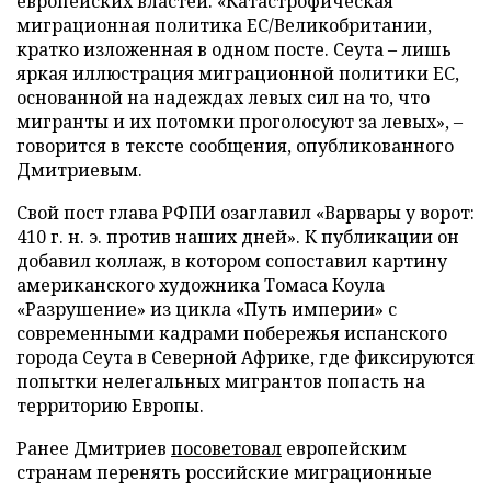
европейских властей. «Катастрофическая
миграционная политика ЕС/Великобритании,
кратко изложенная в одном посте. Сеута – лишь
яркая иллюстрация миграционной политики ЕС,
основанной на надеждах левых сил на то, что
мигранты и их потомки проголосуют за левых», –
говорится в тексте сообщения, опубликованного
Дмитриевым.
Свой пост глава РФПИ озаглавил «Варвары у ворот:
410 г. н. э. против наших дней». К публикации он
добавил коллаж, в котором сопоставил картину
американского художника Томаса Коула
«Разрушение» из цикла «Путь империи» с
современными кадрами побережья испанского
города Сеута в Северной Африке, где фиксируются
попытки нелегальных мигрантов попасть на
территорию Европы.
Ранее Дмитриев
посоветовал
европейским
странам перенять российские миграционные