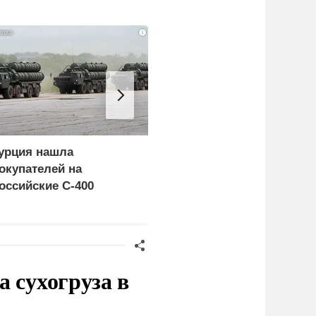
i
урция нашла
Россия больше не буде
окупателей на
церемониться - теперь
оссийские C-400
это законная цель в
Германии
 сухогруза в