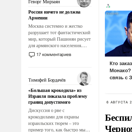
Геворг Мирзаян
означает многолетний период
Россия ничего не должна
уязвимости США, например,
Армении
перед Китаем.
Москва системно и жестко
разрушает тот фантастический
мир, который Пашинян рисует
для армянского населения.
Мир, где политические
17 комментариев
прожекты будут безусловно
Кто зака
оплачиваться за счет
Монако?
российских
связь с 
налогоплательщиков и где
Тимофей Бордачёв
Еревану за свои поступки не
«Большая крокодила» из
нужно отвечать.
Израиля показала проблему
границ допустимого
6 АВГУСТА 2
Дискуссия о рве с
Беспи
крокодилами для охраны
израильских тюрем – это
Черно
пример того, как быстро мы