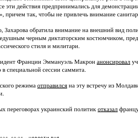
се эти действия предпринимались для демонстраци
», причем так, чтобы не привлечь внимание санитар
о, Захарова обратила внимание на внешний вид поли
едушным черным диктаторским костюмчиком, пре
ассического стиля и милитари.
зидент Франции Эммануэль Макрон
анонсировал
уч
о в специальной сессии саммита.
вского режима
отправился
на эту встречу из Молдав
и.
ых переговорах украинский политик
отказал
францу