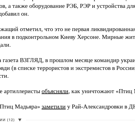
в, а также оборудование РЭБ, РЭР и устройства дл
добавил он.
жащий отметил, что это не первая ликвидированная
ния в подконтрольном Киеву Херсоне. Мирные жите
али.
а газета ВЗГЛЯД, в прошлом месяце командир укра
вди (в списке террористов и экстремистов в Росси
сти.
е артиллеристы
объясняли
, как уничтожают «Птиц 
«Птиц Мадьяра»
заметили
у Рай-Александровки в Д
И (12)
▼