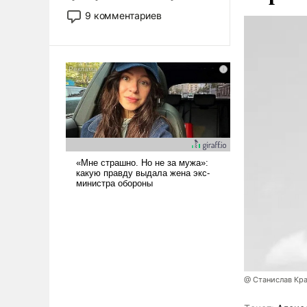
двигаемся по пути
9 комментариев
революционных изменений.
То, что несколько лет назад
было образом для
псевдонаучной фантастики,
стало всерьез обсуждаемой
идеей.
@ Станислав Кр