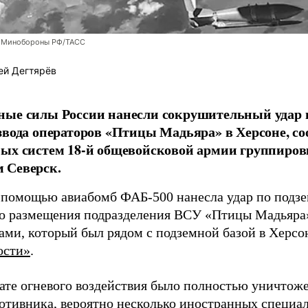
 Минобороны РФ/ТАСС
ей Дегтярёв
ные силы России нанесли сокрушительный удар 
звода операторов «Птицы Мадьяра» в Херсоне, с
ых систем 18-й общевойсковой армии группиров
 Северск.
 помощью авиабомб ФАБ-500 нанесла удар по подз
о размещения подразделения ВСУ «Птицы Мадьяра»
ами, который был рядом с подземной базой в Херсо
ости»
.
тате огневого воздействия было полностью уничтоже
ротивника, вероятно несколько иностранных специал