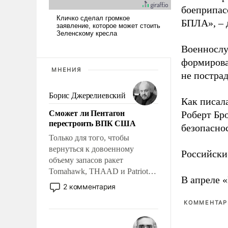
боеприпасо
БПЛА», – 
Военнослу
формирова
МНЕНИЯ
не пострад
Борис Джерелиевский
Как писал
Сможет ли Пентагон
Роберт Бро
перестроить ВПК США
безопасно
Только для того, чтобы
вернуться к довоенному
Российски
объему запасов ракет
Tomahawk, THAAD и Patriot
В апреле 
США потребуется более трех
2 комментария
лет. Даже небольшая война с
КОММЕНТАРИ
Ираном опустошила
американские арсеналы.
Сложившаяся ситуация