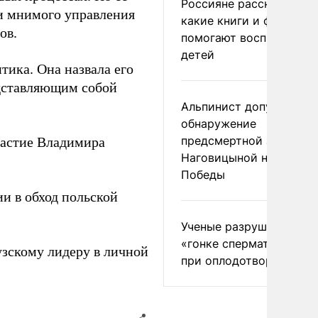
Россияне рассказали,
и мнимого управления
какие книги и фильмы
ов.
помогают воспитывать
детей
тика. Она назвала его
дставляющим собой
Альпинист допустил
обнаружение
предсмертной записки
астие Владимира
Наговицыной на пике
Победы
ии в обход польской
Ученые разрушили миф
«гонке сперматозоидов
зскому лидеру в личной
при оплодотворении