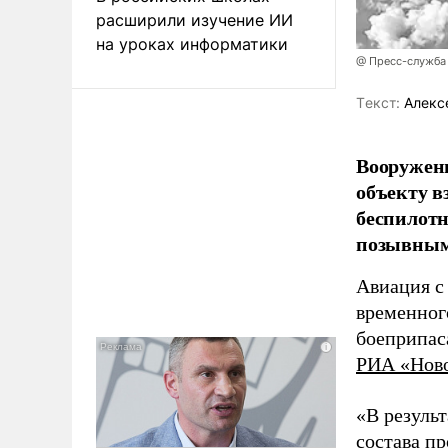
расширили изучение ИИ
на уроках информатики
@ Пресс-служба
Tекст:
Алекс
Вооружен
объекту в
беспилотн
позывным
Авиация с
временног
боеприпас
РИА «Нов
«В резуль
состава п