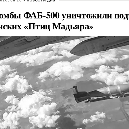
026, 08:26 •
НОВОСТИ ДНЯ
омбы ФАБ-500 уничтожили под
нских «Птиц Мадьяра»