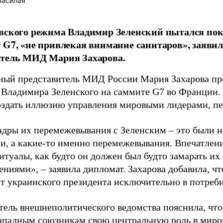
Басилая
вского режима Владимир Зеленский пытался пока
 G7, «не привлекая внимание санитаров», заяв
итель МИД Мария Захарова.
ый представитель МИД России Мария Захарова пр
 Владимира Зеленского на саммите G7 во Франции. 
оздать иллюзию управления мировыми лидерами, п
адры их перемежевывания с Зеленским – это были н
и, а какие-то именно перемежевывания. Впечатлени
итуалы, как будто он должен был будто замарать их
ениями», – заявила дипломат. Захарова добавила, ч
т украинского президента исключительно в потреби
тель внешнеполитического ведомства пояснила, что
западным союзникам свою центральную роль в миров