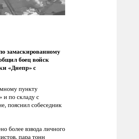
по замаскированному
ообщил боец войск
ки «Днепр» с
емному пункту
 и по складу с
не, пояснил собеседник
но более взвода личного
истов, пара тонн