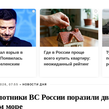
i
i
зал взрыв в
Где в России проще
Т
 Появилась
всего купить квартиру:
п
Зеленским
неожиданный рейтинг
р
026, 07:55 •
НОВОСТИ ДНЯ
лотники ВС России поразили два
м море