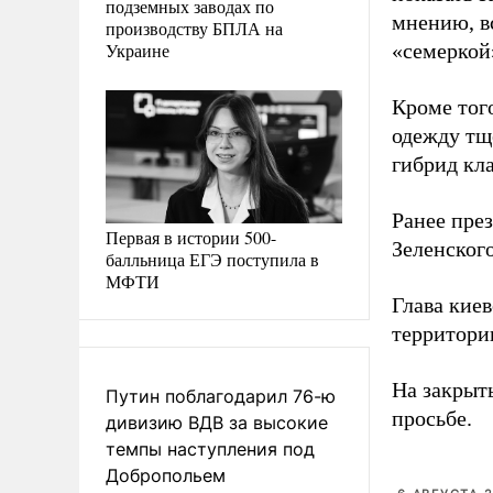
подземных заводах по
мнению, в
производству БПЛА на
Украине
«семеркой
Кроме тог
одежду тщ
гибрид кл
Ранее пре
Первая в истории 500-
Зеленског
балльница ЕГЭ поступила в
МФТИ
Глава кие
территори
На закрыт
Путин поблагодарил 76-ю
просьбе.
дивизию ВДВ за высокие
темпы наступления под
Добропольем