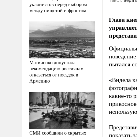
Tекст:
Вера 
уклонистов перед выбором
между нищетой и фронтом
Глава кие
управляет
представ
Официальн
поведение
Матвиенко допустила
пытался с
рекомендацию россиянам
отказаться от поездок в
«Видела к
Армению
фотографи
какие-то р
прикоснов
использую
Представи
СМИ сообщили о скрытых
показать 