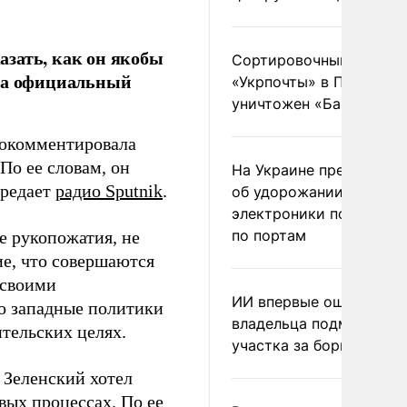
зать, как он якобы
Сортировочный пункт
ила официальный
«Укрпочты» в Павлогра
уничтожен «Бандероль
окомментировала
По ее словам, он
На Украине предупреди
ередает
радио Sputnik
.
об удорожании китайс
электроники после уда
по портам
е рукопожатия, не
е, что совершаются
 своими
ИИ впервые оштрафова
то западные политики
владельца подмосковн
тельских целях.
участка за борщевик
 Зеленский хотел
ых процессах. По ее