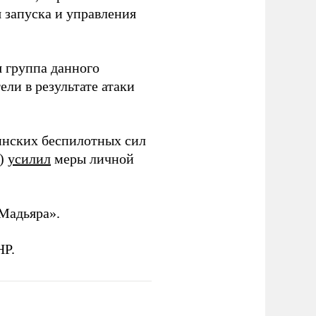
я запуска и управления
 группа данного
ли в результате атаки
инских беспилотных сил
и)
усилил
меры личной
Мадьяра».
НР.