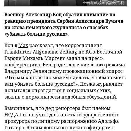
Фото: Marko Dimic/ZUMA/TASS
Военкор Александр Коц обратил внимание на
реакцию президента Сербии Александра Вучича
на слова немецкого журналиста о способах
«убивать больше русских».
Коц в
Мах
рассказал, что корреспондент
Frankfurter Allgemeine Zeitung по Юго-Восточной
Европе Михаэль Мартенс задал на пресс-
конференции в Белграде главе киевского режима
Владимиру Зеленскому провокационный вопрос:
«Что мы конкретно можем сделать, чтобы помочь
вам убивать больше русских?». Позже журналист
попытался оправдаться в социальных сетях,
заявив о нормальности подобных обсуждений.
Выяснилось, что дед репортера был членом
НСДАП и получил должность государственного
прокурора по личному распоряжению Адольфа
Гитлера. В годы войны он служил офицером в