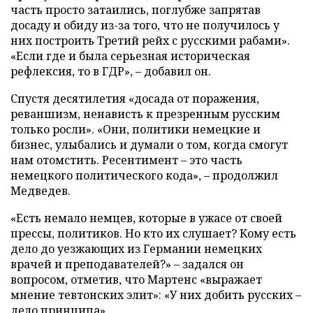
часть просто затаились, поглубже запрятав
досаду и обиду из-за того, что не получилось у
них построить Третий рейх с русскими рабами».
«Если где и была серьезная историческая
рефлексия, то в ГДР», – добавил он.
Спустя десятилетия «досада от поражения,
реваншизм, ненависть к презренным русским
только росли». «Они, политики немецкие и
бизнес, улыбались и думали о том, когда смогут
нам отомстить. Ресентимент – это часть
немецкого политического кода», – продолжил
Медведев.
«Есть немало немцев, которые в ужасе от своей
прессы, политиков. Но кто их слушает? Кому есть
дело до уезжающих из Германии немецких
врачей и преподавателей?» – задался он
вопросом, отметив, что Мартенс «выражает
мнение тевтонских элит»: «У них добить русских –
дело принципа».