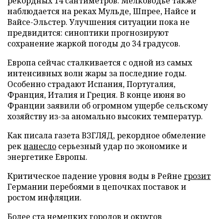
рекордных 14 сантиметров. Мелководье также
наблюдается на реках Мульде, Шпрее, Найсе и
Вайсе-Эльстер. Улучшения ситуации пока не
предвидится: синоптики прогнозируют
сохранение жаркой погоды до 34 градусов.
Европа сейчас сталкивается с одной из самых
интенсивных волн жары за последние годы.
Особенно страдают Испания, Португалия,
Франция, Италия и Греция. В конце июня во
Франции заявили об огромном ущербе сельскому
хозяйству из-за аномально высоких температур.
Как писала газета ВЗГЛЯД, рекордное обмеление
рек
нанесло
серьезный удар по экономике и
энергетике Европы.
Критическое падение уровня воды в Рейне
грозит
Германии перебоями в цепочках поставок и
ростом инфляции.
Более ста немецких городов и округов