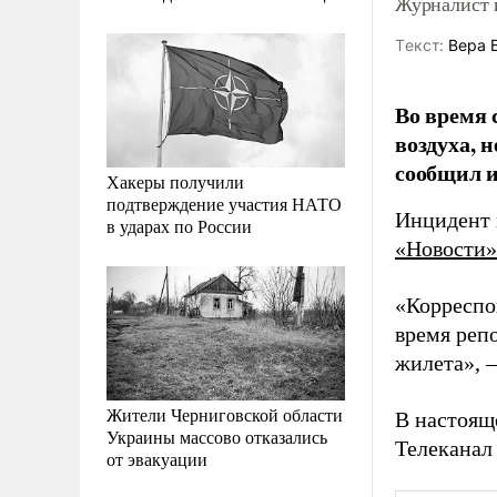
Журналист и
Tекст:
Вера 
Во время 
воздуха, 
сообщил и
Хакеры получили
подтверждение участия НАТО
Инцидент 
в ударах по России
«Новости»
«Корреспо
время реп
жилета», 
Жители Черниговской области
В настоящ
Украины массово отказались
Телеканал
от эвакуации