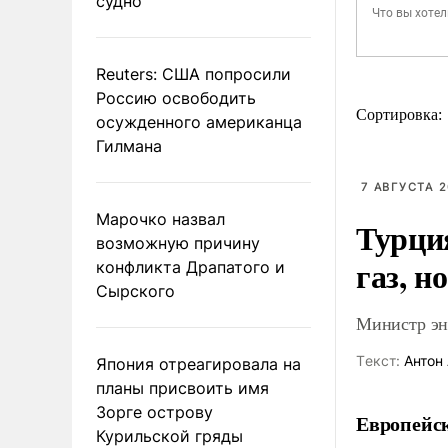
судно
Reuters: США попросили
Россию освободить
Сортировка:
осужденного американца
Гилмана
7 АВГУСТА 2
Марочко назвал
Турци
возможную причину
газ, н
конфликта Драпатого и
Сырского
Министр эне
Tекст:
Антон 
Япония отреагировала на
планы присвоить имя
Зорге острову
Европейск
Курильской гряды