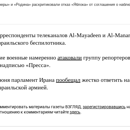
орреспонденты телеканалов Al-Mayadeen и Al-Mana
зраильского беспилотника.
ие военные намеренно
атаковали
группу репортеров
 надписью «Пресса».
июня парламент Ирана
пообещал
жестко ответить на
зраильской армией.
омментировать материалы газеты ВЗГЛЯД,
зарегистрировавшись
на
отношению к комментариям читайте
здесь
.