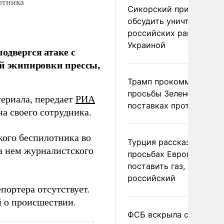
отника
Сикорский призвал
обсудить уничтожение
российских ракет над
Украиной
одвергся атаке с
ой экипировки прессы,
Трамп прокомментиров
просьбы Зеленского о
ериала, передает
РИА
поставках противораке
на своего сотрудника.
кого беспилотника во
Турция рассказала о
на нем журналистского
просьбах Европы
поставить газ, но не
российский
портера отсутствует.
й о происшествии.
ФСБ вскрыла сеть