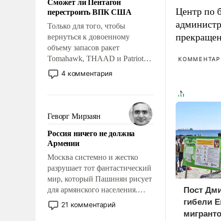
Сможет ли Пентагон
слабым, идти вперед и
перестроить ВПК США
Центр по 
адаптироваться.
администр
Только для того, чтобы
прекращен
вернуться к довоенному
объему запасов ракет
Tomahawk, THAAD и Patriot
КОММЕНТАРИ
США потребуется более трех
4 комментария
лет. Даже небольшая война с
Ираном опустошила
американские арсеналы.
Сложившаяся ситуация
Геворг Мирзаян
означает многолетний период
Россия ничего не должна
уязвимости США, например,
Армении
перед Китаем.
Москва системно и жестко
разрушает тот фантастический
мир, который Пашинян рисует
для армянского населения.
Пост Дми
Мир, где политические
гибели Е
21 комментарий
прожекты будут безусловно
мигранто