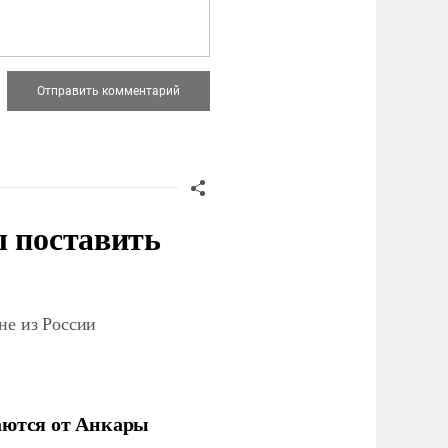
ы поставить
не из России
аются от Анкары