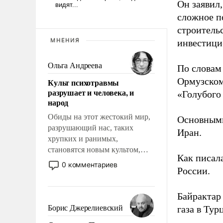
Он заявил,
сложное п
строительс
МНЕНИЯ
инвестици
Ольга Андреева
По словам
Ормузском
Культ психотравмы
разрушает и человека, и
«Голубого 
народ
Обиды на этот жестокий мир,
Основными
разрушающий нас, таких
Иран.
хрупких и ранимых,
становятся новым культом,
Как писал
постепенно вытесняя и
0 комментариев
России.
отменяя традиционное
требование к человеку – быть
мужественным и твердым под
Байрактар 
ударами судьбы, брать на себя
Борис Джерелиевский
газа в Тур
ответственность, помогать