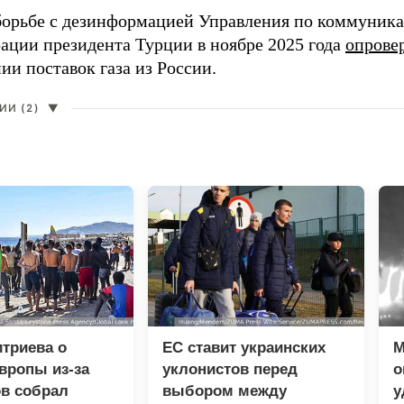
борьбе с дезинформацией Управления по коммуник
ации президента Турции в ноябре 2025 года
опрове
ии поставок газа из России.
И (2)
▼
триева о
ЕС ставит украинских
М
вропы из-за
уклонистов перед
о
в собрал
выбором между
у