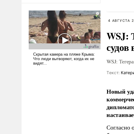
оплачиваться за счет
миллион
российских
X
налогоплательщиков и где
Еревану за свои поступки не
4 АВГУСТА 2
нужно отвечать.
WSJ: 
судов 
WSJ: Тегера
Tекст:
Катер
Новый уда
коммерчес
дипломато
настаивае
Согласно 