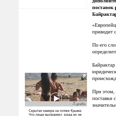
дополните
поставок 
Байрактар
«Европейцы
приводит 
По его сло
определит
Байрактар
юридическ
происхожд
При этом,
поставки 
значительн