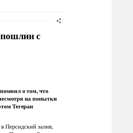
огистическому центру
СУ под Киевом
 пошлин с
помнил о том, что
несмотря на попытки
этом Тегеран
в Персидский залив,