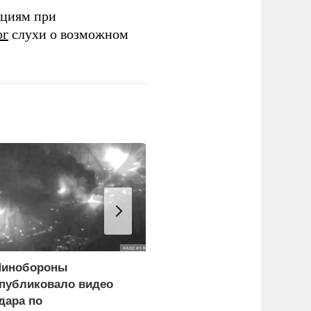
ациям при
рг
слухи о возможном
инобороны
Замминистра обороны
публиковало видео
Санчик получил звание
дара по
генерала армии