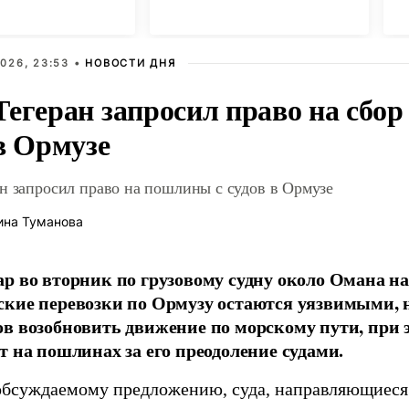
 просмотров в
нищетой и фронтом
л
В
026, 23:53 •
НОВОСТИ ДНЯ
Тегеран запросил право на сбор
в Ормузе
н запросил право на пошлины с судов в Ормузе
ина Туманова
р во вторник по грузовому судну около Омана на
кие перевозки по Ормузу остаются уязвимыми, 
в возобновить движение по морскому пути, при 
т на пошлинах за его преодоление судами.
обсуждаемому предложению, суда, направляющиеся 