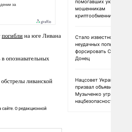
помогавших украински
мошенникам
криптообменников
r
погибли
на юге Ливана
Стало известно о
неудачных попытках ВС
форсировать Северски
 в опознавательных
Донец
Нацсовет Украины по Т
 обстрелы ливанской
призвал объявить
Музыченко угрозой
нацбезопасности
 сайте. О редакционной