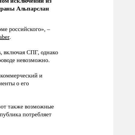
лном исключении из
страны Альпарслан
оме российского», –
aber
.
в, включая СПГ, однако
роводе невозможно.
 коммерческий и
менты о его
ают также возможные
спублика потребляет