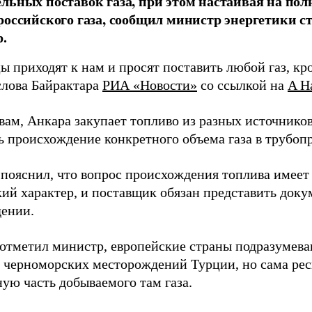
льных поставок газа, при этом настаивая на по
российского газа, сообщил министр энергетики 
.
 приходят к нам и просят поставить любой газ, кр
слова Байрактара
РИА «Новости»
со ссылкой на
A H
вам, Анкара закупает топливо из разных источнико
ь происхождение конкретного объема газа в трубоп
 пояснил, что вопрос происхождения топлива имеет
ий характер, и поставщик обязан представить доку
ении.
 отметил министр, европейские страны подразумев
с черноморских месторождений Турции, но сама ре
ую часть добываемого там газа.