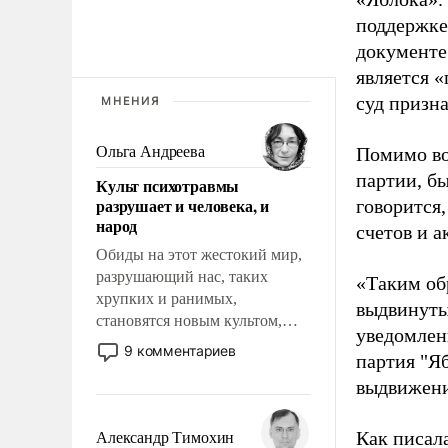
поддержке
документе
является 
суд призн
МНЕНИЯ
Ольга Андреева
Помимо во
партии, б
Культ психотравмы
разрушает и человека, и
говорится,
народ
счетов и 
Обиды на этот жестокий мир,
разрушающий нас, таких
«Таким об
хрупких и ранимых,
выдвинуты
становятся новым культом,
уведомлени
постепенно вытесняя и
9 комментариев
партия "Я
отменяя традиционное
выдвижения
требование к человеку – быть
мужественным и твердым под
ударами судьбы, брать на себя
Как писал
Александр Тимохин