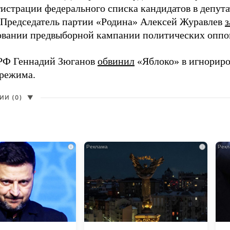
гистрации федерального списка кандидатов в депут
 Председатель партии «Родина» Алексей Журавлев
з
вании предвыборной кампании политических оппо
РФ Геннадий Зюганов
обвинил
«Яблоко» в игнорир
 режима.
И (0)
▼
i
i