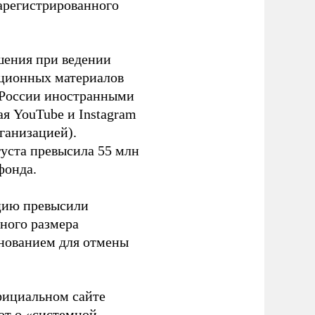
зарегистрированного
шения при ведении
ационных материалов
в России иностранными
я YouTube и Instagram
ганизацией).
густа превысила 55 млн
фонда.
ацию превысили
ного размера
основанием для отмены
фициальном сайте
ют о «системной