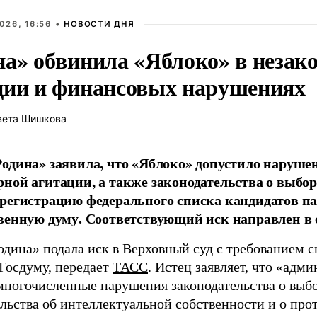
026, 16:56 •
НОВОСТИ ДНЯ
на» обвинила «Яблоко» в незак
ции и финансовых нарушениях
вета Шишкова
одина» заявила, что «Яблоко» допустило наруше
ной агитации, а также законодательства о выбор
регистрацию федерального списка кандидатов па
венную думу. Соответствующий иск направлен в с
одина» подала иск в Верховный суд с требованием с
 Госдуму, передает
ТАСС
. Истец заявляет, что «адм
многочисленные нарушения законодательства о выбор
ельства об интеллектуальной собственности и о про