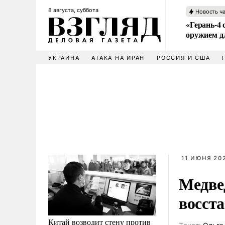
8 августа, суббота
Новость ч
«Герань-4 
оружием 
УКРАИНА
АТАКА НА ИРАН
РОССИЯ И США
11 ИЮНЯ 202
Медве
восст
Китай возводит стену против