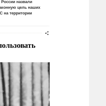
 России назвали
Пощечина всей системе
аконную цель наших
правосудия: что
С на территории
натворил сын
ермании
украинского олигарха
пользовать