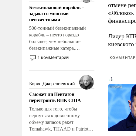
ответственность, помогать
отмене ре
Безэкипажный корабль –
слабым, идти вперед и
«Яблоко».
задача со многими
адаптироваться.
неизвестными
финансиро
500-тонный безэкипажный
корабль – нечто гораздо
Лидер КП
большее, чем небольшие
киевского
безэкипажные катера,
применение которых уже
1 комментарий
КОММЕНТАРИ
стало обыденностью. Задача по
созданию такого корабля очень
сложна и амбициозна. Однако
и ее реализация радикально
Борис Джерелиевский
поднимет наши боевые
Сможет ли Пентагон
возможности.
перестроить ВПК США
Только для того, чтобы
вернуться к довоенному
объему запасов ракет
Tomahawk, THAAD и Patriot
США потребуется более трех