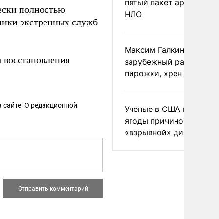
пятый пакет архивов с
ески полностью
НЛО
ники экстренных служб
Максим Галкин добавил
я восстановления
зарубежный райдер
пирожки, хрен и морс
 сайте. О редакционной
Ученые в США назвали 
ягоды причиной
«взрывной» диареи