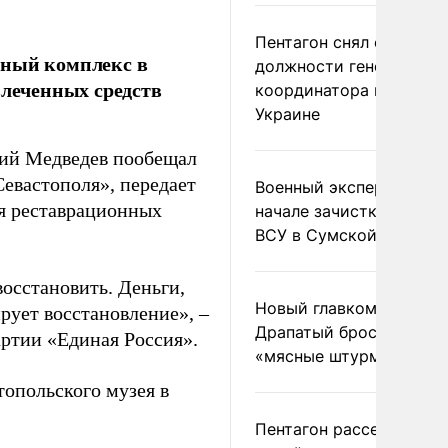
Пентагон снял с
йный комплекс в
должности генерала-
влеченных средств
координатора помощи
Украине
рий Медведев пообещал
евастополя», передает
Военный эксперт заяви
я реставрационных
начале зачистки позиц
ВСУ в Сумской области
восстановить. Деньги,
Новый главком ВСУ
рует восстановление», –
Драпатый бросил солда
артии «Единая Россия».
«мясные штурмы»
топольского музея в
Пентагон рассекретил