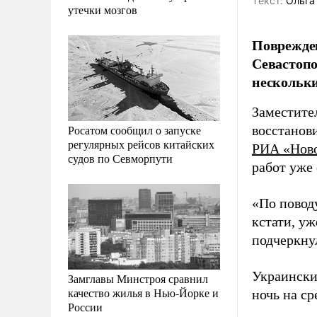
Tекст:
Ольга
утечки мозгов
Поврежден
Севастопо
нескольки
Заместите
Росатом сообщил о запуске
восстанов
регулярных рейсов китайских
РИА «Нов
судов по Севморпути
работ уже
«По поводу
кстати, уж
подчеркну
Украински
Замглавы Минстроя сравнил
качество жилья в Нью-Йорке и
ночь на ср
России