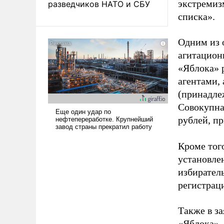
экстремиз
разведчиков НАТО и СБУ
списка».
Одним из 
агитацион
«Яблока» 
агентами,
(принадле
Совокупная
рублей, пр
Кроме тог
установле
избиратель
регистрац
Также в з
«Яблока».