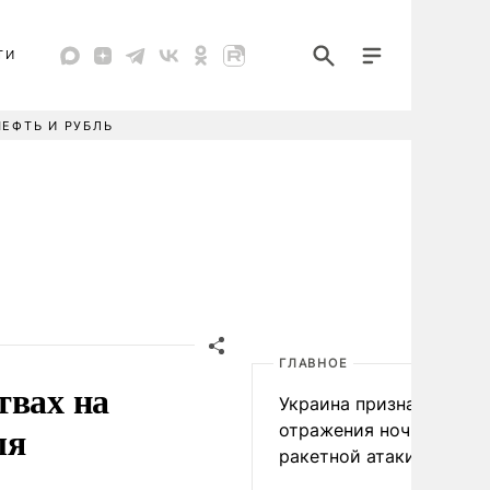
ТИ
НЕФТЬ И РУБЛЬ
ГЛАВНОЕ
твах на
Украина признала пров
ля
отражения ночной
ракетной атаки