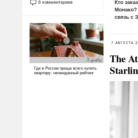
6 комментариев
Кто зака
лет. Даже небольшая война с
Монако?
Ираном опустошила
связь с 
американские арсеналы.
Сложившаяся ситуация
означает многолетний период
уязвимости США, например,
7 АВГУСТА 2
перед Китаем.
The At
Starli