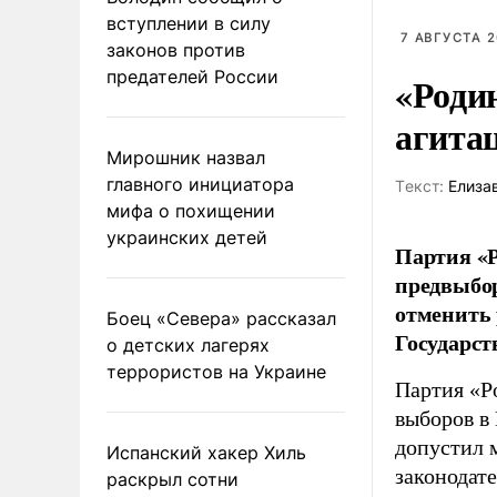
вступлении в силу
7 АВГУСТА 2
законов против
предателей России
«Роди
агита
Мирошник назвал
главного инициатора
Tекст:
Елиза
мифа о похищении
украинских детей
Партия «Р
предвыбор
отменить 
Боец «Севера» рассказал
Государст
о детских лагерях
террористов на Украине
Партия «Р
выборов в
допустил 
Испанский хакер Хиль
законодат
раскрыл сотни