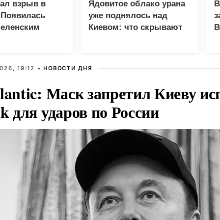
зал взрыв в
Ядовитое облако урана
В
 Появилась
уже поднялось над
з
Зеленским
Киевом: что скрывают
В
власти
Г
026, 19:12 •
НОВОСТИ ДНЯ
lantic: Маск запретил Киеву ис
nk для ударов по России