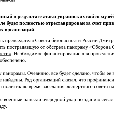
 Иванова
ный в результате атаки украинских войск музе
ле будет полностью отреставрирован за счет при
х организаций.
ль председателя Совета безопасности России Дмит
ить пострадавшую от обстрела панораму «Оборона С
ости»
. Необходимое финансирование для проведени
 обеспечено.
 панорамы. Очевидно, все будет сделано, чтобы ее 
е найдены. Ряд организаций сказал, что профинанси
л политик во время заседания экспертного совета п
е военные нанесли очередной удар по зданию севас
еду.