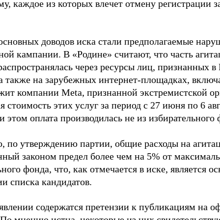
му, каждое из которых влечет отмену регистрации 
основных доводов иска стали предполагаемые нару
ной кампании. В «Родине» считают, что часть агит
распространялась через ресурсы лиц, признанных 
 а также на зарубежных интернет-площадках, включа
жит компании Meta, признанной экстремистской ор
 стоимость этих услуг за период с 27 июня по 6 ав
и этом оплата производилась не из избирательного 
о, по утверждению партии, общие расходы на агит
нный законом предел более чем на 5% от максималь
ного фонда, что, как отмечается в иске, является 
ии списка кандидатов.
аявлении содержатся претензии к публикациям на о
 По мнению истца, некоторые из них свидетельству