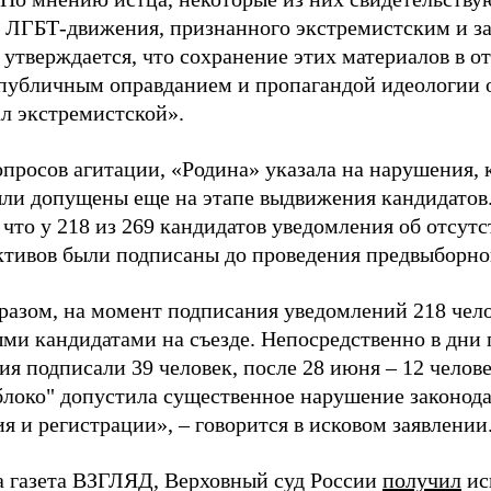
 ЛГБТ-движения, признанного экстремистским и з
 утверждается, что сохранение этих материалов в о
«публичным оправданием и пропагандой идеологии 
ал экстремистской».
просов агитации, «Родина» указала на нарушения, 
ыли допущены еще на этапе выдвижения кандидатов. 
 что у 218 из 269 кандидатов уведомления об отсу
активов были подписаны до проведения предвыборног
разом, на момент подписания уведомлений 218 чело
ми кандидатами на съезде. Непосредственно в дни 
я подписали 39 человек, после 28 июня – 12 челов
блоко" допустила существенное нарушение законода
 и регистрации», – говорится в исковом заявлении
а газета ВЗГЛЯД, Верховный суд России
получил
ис