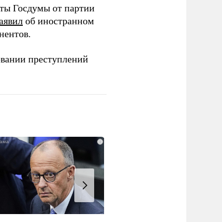
аты Госдумы от партии
аявил
об иностранном
нентов.
овании преступлений
i