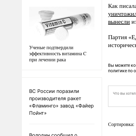
Как писал
уничтожи
вынесли
из
Партия «Е
историческ
Ученые подтвердили
эффективность витамина C
при лечении рака
Вы можете к
политике по 
ВС России поразили
производителя ракет
«Фламинго» завод «Файер
Пойнт»
Сортировка:
Володин сообщил о