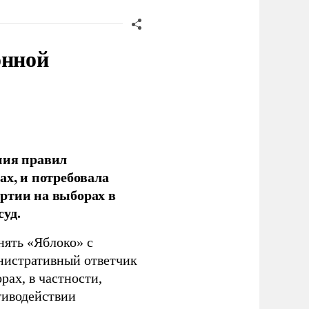
онной
ния правил
ах, и потребовала
ртии на выборах в
уд.
нять «Яблоко» с
инистративный ответчик
ах, в частности,
тиводействии