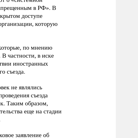
апрещенным в РФ». В
ткрытом доступе
организации, которую
которые, по мнению
В частности, в иске
тствии иностранных
о съезда.
век не являлись
проведения съезда
ек. Таким образом,
тельства еще на стадии
.
ковое заявление об