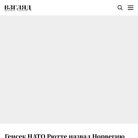
Генсек НАТО Рютте назвал Норвегию