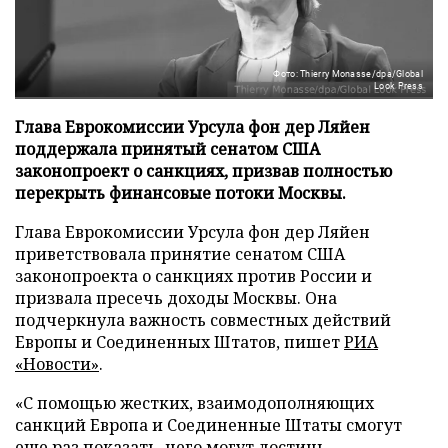
Фото: Thierry Monasse/dpa/Global
Look Press
Глава Еврокомиссии Урсула фон дер Ляйен
поддержала принятый сенатом США
законопроект о санкциях, призвав полностью
перекрыть финансовые потоки Москвы.
Глава Еврокомиссии Урсула фон дер Ляйен
приветствовала принятие сенатом США
законопроекта о санкциях против России и
призвала пресечь доходы Москвы. Она
подчеркнула важность совместных действий
Европы и Соединенных Штатов, пишет
РИА
«Новости»
.
«С помощью жестких, взаимодополняющих
санкций Европа и Соединенные Штаты смогут
еще раз показать, чего могут достичь