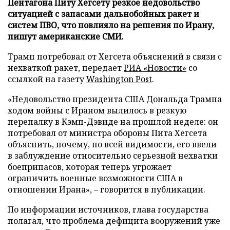
Пентагона Питу Хегсету резкое недовольство
ситуацией с запасами дальнобойных ракет и
систем ПВО, что повлияло на решения по Ирану,
пишут американские СМИ.
Трамп потребовал от Хегсета объяснений в связи с
нехваткой ракет, передает
РИА «Новости»
со
ссылкой на газету
Washington Post
.
«Недовольство президента США Дональда Трампа
ходом войны с Ираном вылилось в резкую
перепалку в Кэмп-Дэвиде на прошлой неделе: он
потребовал от министра обороны Пита Хегсета
объяснить, почему, по всей видимости, его ввели
в заблуждение относительно серьезной нехватки
боеприпасов, которая теперь угрожает
ограничить военные возможности США в
отношении Ирана», – говорится в публикации.
По информации источников, глава государства
полагал, что проблема дефицита вооружений уже