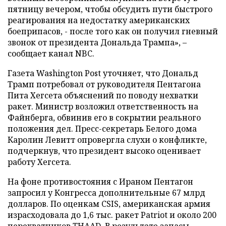
пятницу вечером, чтобы обсудить пути быстрого
реагирования на недостатку американских
боеприпасов, - после того как он получил гневный
звонок от президента Дональда Трампа», –
сообщает канал NBC.
Газета Washington Post уточняет, что Дональд
Трамп потребовал от руководителя Пентагона
Пита Хегсета объяснений по поводу нехватки
ракет. Министр возложил ответственность на
Файнберга, обвинив его в сокрытии реального
положения дел. Пресс-секретарь Белого дома
Каролин Левитт опровергла слухи о конфликте,
подчеркнув, что президент высоко оценивает
работу Хегсета.
На фоне противостояния с Ираном Пентагон
запросил у Конгресса дополнительные 67 млрд
долларов. По оценкам CSIS, американская армия
израсходовала до 1,6 тыс. ракет Patriot и около 200
перехватчиков THAAD. В результате запасы