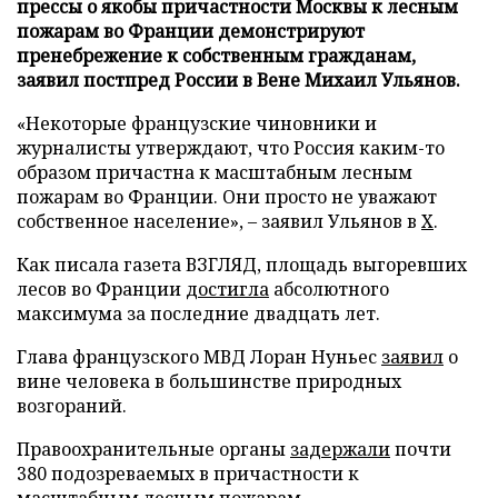
прессы о якобы причастности Москвы к лесным
пожарам во Франции демонстрируют
пренебрежение к собственным гражданам,
заявил постпред России в Вене Михаил Ульянов.
«Некоторые французские чиновники и
журналисты утверждают, что Россия каким-то
образом причастна к масштабным лесным
пожарам во Франции. Они просто не уважают
собственное население», – заявил Ульянов в
X
.
Как писала газета ВЗГЛЯД, площадь выгоревших
лесов во Франции
достигла
абсолютного
максимума за последние двадцать лет.
Глава французского МВД Лоран Нуньес
заявил
о
вине человека в большинстве природных
возгораний.
Правоохранительные органы
задержали
почти
380 подозреваемых в причастности к
масштабным лесным пожарам.