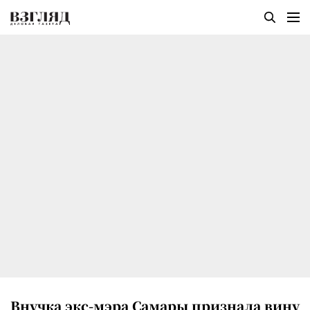
Внучка экс-мэра Самары признала вину