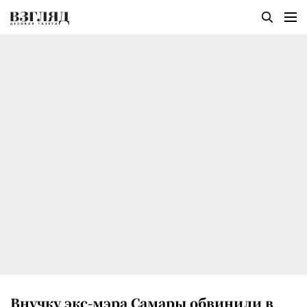
Внучку экс-мэра Самары обвинили в