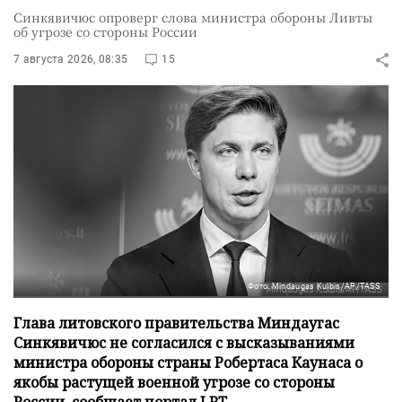
Синкявичюс опроверг слова министра обороны Ливты
об угрозе со стороны России
7 августа 2026, 08:35
15
Фото: Mindaugas Kulbis/AP/TASS
Глава литовского правительства Миндаугас
Синкявичюс не согласился с высказываниями
министра обороны страны Робертаса Каунаса о
якобы растущей военной угрозе со стороны
России, сообщает портал LRT.