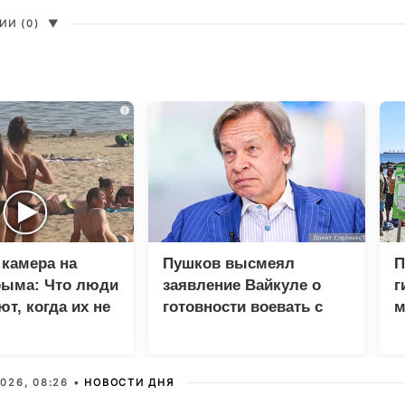
И (0)
▼
i
камера на
Пушков высмеял
П
рыма: Что люди
заявление Вайкуле о
г
т, когда их не
готовности воевать с
м
Россией
м
X
026, 08:26 •
НОВОСТИ ДНЯ