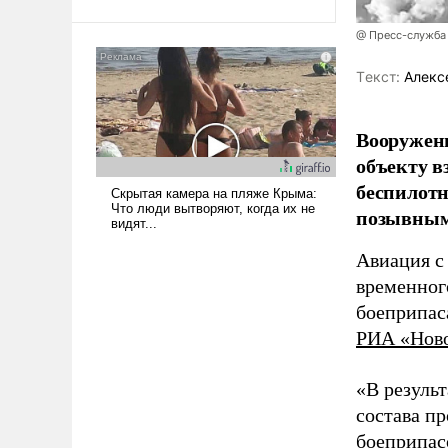
То, что несколько лет назад
было образом для
@ Пресс-служба
псевдонаучной фантастики,
Tекст:
Алекс
стало всерьез обсуждаемой
идеей.
Вооружен
объекту в
беспилотн
позывным
Авиация с
временног
боеприпас
РИА «Нов
«В резуль
состава п
боеприпасо