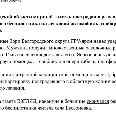
 Григоренко
дской области мирный житель пострадал в резуль
го беспилотника на легковой автомобиль, сообщ
.
сные Зори Белгородского округа FPV-дрон нанес уда
ю. Мужчина получил множественные осколочные ра
и. Глава поселения доставил его в Яснозоренскую 
ервую помощь», – сообщили в оперштабе на платфо
зания экстренной медицинской помощи на месте, б
анспортировку пострадавшего в областную клиниче
го лечения.
а газета ВЗГЛЯД, накануне в больнице
скончался
ра
го беспилотника житель села Бессоновка.