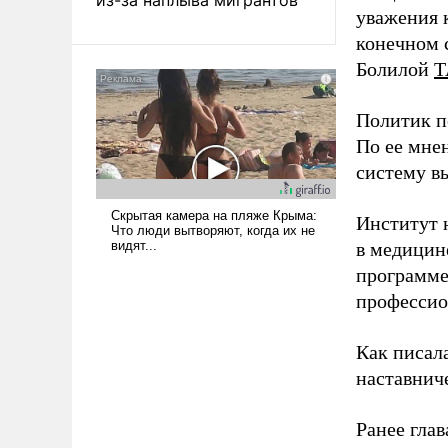
уважения к
конечном с
Болилой
Т
Политик п
По ее мне
систему в
Институт 
в медицине
программе
профессио
Как писал
наставнич
Ранее глав