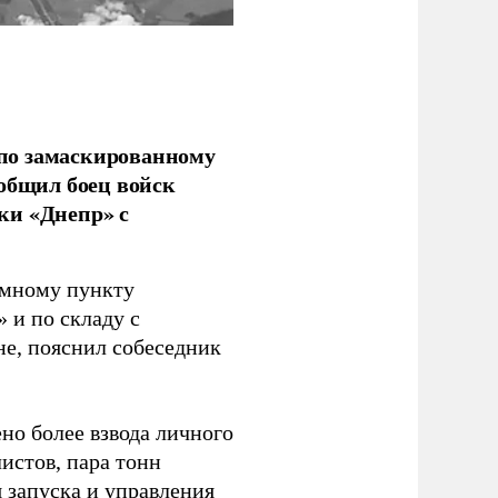
по замаскированному
ообщил боец войск
ки «Днепр» с
емному пункту
 и по складу с
не, пояснил собеседник
но более взвода личного
истов, пара тонн
я запуска и управления