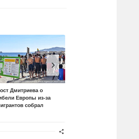
ост Дмитриева о
В Горном Алтае
ибели Европы из-за
участник СВО пережил
игрантов собрал
удар молнии и встречу 
иллион просмотров в
медведем