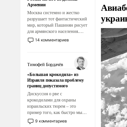
Авиаб
Армении
перед Китаем.
Москва системно и жестко
украи
разрушает тот фантастический
мир, который Пашинян рисует
для армянского населения.
Мир, где политические
14 комментариев
прожекты будут безусловно
оплачиваться за счет
российских
налогоплательщиков и где
Тимофей Бордачёв
Еревану за свои поступки не
«Большая крокодила» из
нужно отвечать.
Израиля показала проблему
границ допустимого
Дискуссия о рве с
крокодилами для охраны
израильских тюрем – это
пример того, как быстро мы
двигаемся по пути
9 комментариев
революционных изменений.