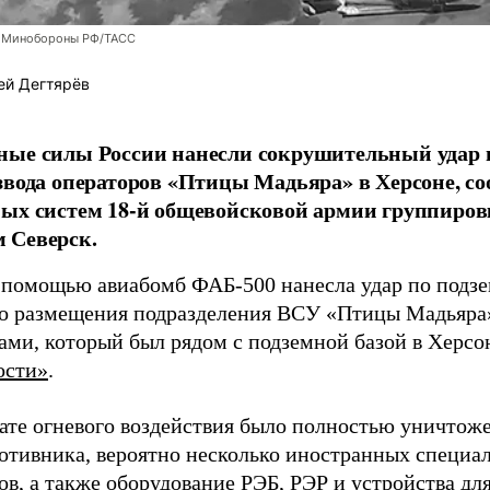
 Минобороны РФ/ТАСС
ей Дегтярёв
ные силы России нанесли сокрушительный удар 
звода операторов «Птицы Мадьяра» в Херсоне, с
ых систем 18-й общевойсковой армии группиров
 Северск.
 помощью авиабомб ФАБ-500 нанесла удар по подз
о размещения подразделения ВСУ «Птицы Мадьяра»
ами, который был рядом с подземной базой в Херсо
ости»
.
тате огневого воздействия было полностью уничтоже
ротивника, вероятно несколько иностранных специал
в, а также оборудование РЭБ, РЭР и устройства дл