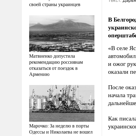
Tекст:
Дарья
своей страны украинцев
В Белгоро
украинско
оперштабе
«В селе Я
Матвиенко допустила
автомобил
рекомендацию россиянам
и ожог рук
отказаться от поездок в
оказали п
Армению
После ока
начала тр
дальнейше
Как писал
Марочко: За неделю в порты
украинско
Одессы и Николаева не вошел