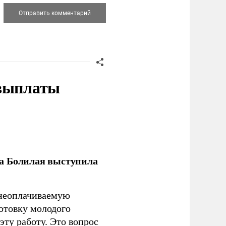
 выплаты
ла Болилая выступила
 неоплачиваемую
готовку молодого
ту работу. Это вопрос