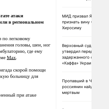
тате атаки
МИД призвал Японию
или в региональном
признать вину США за
Хиросиму
р по легковому
нения головы, шеи, ног
Верховный суд Швеции
амбулаторию, где ему
утвердил передачу
рме
Max
.
задержанного сухогруз
«Каффа» Украине
ригада скорой помощи
скую больницу для
Пропавший в Черногор
россиянин найден
мертвым
ненный при атаке