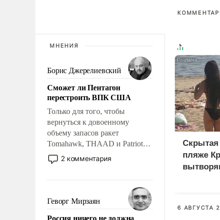
КОММЕНТАРИ
МНЕНИЯ
Борис Джерелиевский
Сможет ли Пентагон
перестроить ВПК США
Только для того, чтобы
вернуться к довоенному
объему запасов ракет
Скрытая 
Tomahawk, THAAD и Patriot
США потребуется более трех
пляже К
2 комментария
лет. Даже небольшая война с
вытворяю
Ираном опустошила
видят...
американские арсеналы.
Сложившаяся ситуация
Геворг Мирзаян
означает многолетний период
6 АВГУСТА 2
Россия ничего не должна
уязвимости США, например,