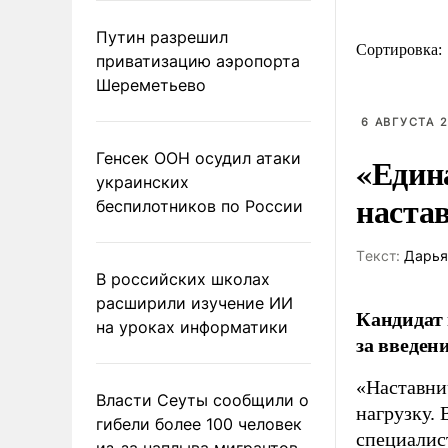
Путин разрешил
Сортировка:
приватизацию аэропорта
Шереметьево
6 АВГУСТА 2
Генсек ООН осудил атаки
«Един
украинских
наста
беспилотников по России
Tекст:
Дарья
В российских школах
расширили изучение ИИ
Кандидат 
на уроках информатики
за введен
«Наставни
Власти Сеуты сообщили о
нагрузку. 
гибели более 100 человек
специалис
из-за наплыва мигрантов