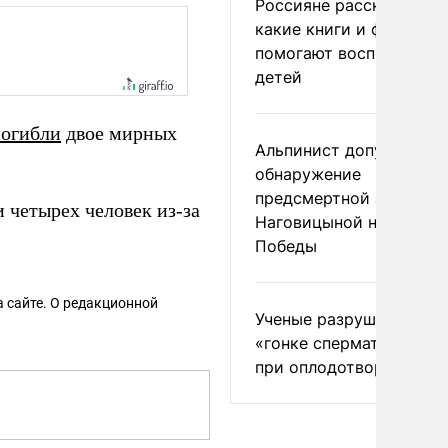
Россияне рассказали,
какие книги и фильмы
помогают воспитывать
детей
погибли
двое мирных
Альпинист допустил
обнаружение
предсмертной записки
 четырех человек из-за
Наговицыной на пике
Победы
 сайте. О редакционной
Ученые разрушили миф
«гонке сперматозоидов
при оплодотворении