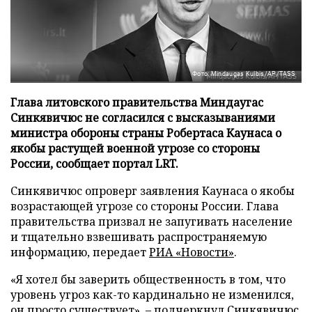
Фото: Mindaugas Kulbis/AP/TASS
Глава литовского правительства Миндаугас
Синкявичюс не согласился с высказываниями
министра обороны страны Робертаса Каунаса о
якобы растущей военной угрозе со стороны
России, сообщает портал LRT.
Синкявичюс опроверг заявления Каунаса о якобы
возрастающей угрозе со стороны России. Глава
правительства призвал не запугивать население
и тщательно взвешивать распространяемую
информацию, передает
РИА «Новости»
.
«Я хотел бы заверить общественность в том, что
уровень угроз как-то кардинально не изменился,
он просто существует», – подчеркнул Синкявичюс.