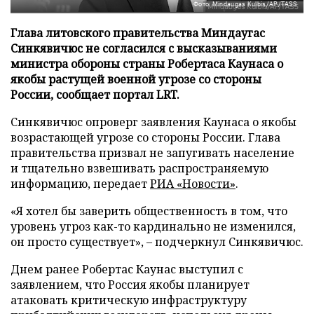
Фото: Mindaugas Kulbis/AP/TASS
Глава литовского правительства Миндаугас
Синкявичюс не согласился с высказываниями
министра обороны страны Робертаса Каунаса о
якобы растущей военной угрозе со стороны
России, сообщает портал LRT.
Синкявичюс опроверг заявления Каунаса о якобы
возрастающей угрозе со стороны России. Глава
правительства призвал не запугивать население
и тщательно взвешивать распространяемую
информацию, передает
РИА «Новости»
.
«Я хотел бы заверить общественность в том, что
уровень угроз как-то кардинально не изменился,
он просто существует», – подчеркнул Синкявичюс.
Днем ранее Робертас Каунас выступил с
заявлением, что Россия якобы планирует
атаковать критическую инфраструктуру