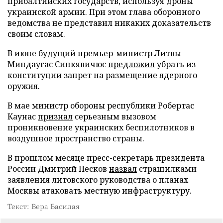
прибалтийских государств, используя дроны
украинской армии. При этом глава оборонного
ведомства не представил никаких доказательств
своим словам.
В июне будущий премьер-министр Литвы
Миндаугас Синкявичюс
предложил
убрать из
конституции запрет на размещение ядерного
оружия.
В мае министр обороны республики Робертас
Каунас
признал
серьезным вызовом
проникновение украинских беспилотников в
воздушное пространство страны.
В прошлом месяце пресс-секретарь президента
России Дмитрий Песков
назвал
страшилками
заявления литовского руководства о планах
Москвы атаковать местную инфраструктуру.
Текст: Вера Басилая