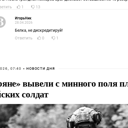
ветить
1
13
ИгорьНик
28.04.2026
Белка, не дискредитируй!
Ответить
0
1
026, 07:40 •
НОВОСТИ ДНЯ
ряне» вывели с минного поля п
йских солдат