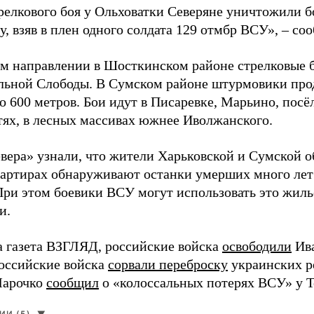
трелкового боя у Ольховатки Северяне уничтожили 
, взяв в плен одного солдата 129 отмбр ВСУ», – с
м направлении в Шосткинском районе стрелковые бо
льной Слободы. В Сумском районе штурмовики про
о 600 метров. Бои идут в Писаревке, Марьино, посё
тях, в лесных массивах южнее Иволжанского.
вера» узнали, что жители Харьковской и Сумской о
вартирах обнаруживают останки умерших много лет
При этом боевики ВСУ могут использовать это жил
и.
а газета ВЗГЛЯД, российские войска
освободили
Ива
Российские войска
сорвали переброску
украинских р
Марочко
сообщил
о «колоссальных потерях ВСУ» у Т