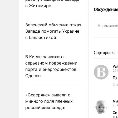
в Житомире
Обсуждение
Зеленский объяснил отказ
Запада помогать Украине
с баллистикой
Сортировка:
В Киеве заявили о
серьезном повреждении
Val
порта и энергообъектов
29.
Одессы
Пу
От
«Северяне» вывели с
минного поля пленных
Мы
28.
российских солдат
Си