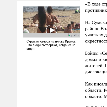
«В ходе с
сложна и амбициозна. Однако
и ее реализация радикально
противнику
поднимет наши боевые
возможности.
На Сумско
районе Во
участках д
окрестнос
Бойцы «Се
домах и к
жителей. 
дислокаци
Как писал
области. 
области. 