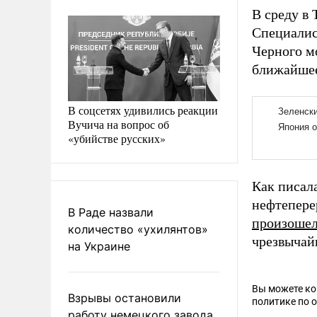
В среду в 
Специалис
Черного м
ближайшее
В соцсетях удивились реакции
Вучича на вопрос об
«убийстве русских»
Как писал
нефтепере
В Раде назвали
произоше
количество «ухилянтов»
чрезвычай
на Украине
Вы можете к
Взрывы остановили
политике по 
работу немецкого завода