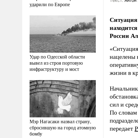
Tекст:
Антон 
ударили по Европе
Ситуация 
находится
России Ал
«Ситуация
Удар по Одесской области
нацелены 
вывел из строя портовую
оперативн
инфраструктуру и мост
жизни в к
Начальник
обстановк
сил и сред
По словам
подразделе
Мэр Нагасаки назвал страну,
сбросившую на город атомную
передает
Р
бомбу