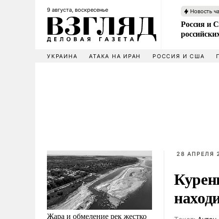
9 августа, воскресенье
Новость ч
Россия и 
российских
УКРАИНА
АТАКА НА ИРАН
РОССИЯ И США
28 АПРЕЛЯ 
Курен
наход
Жара и обмеление рек жестко