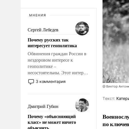
МНЕНИЯ
Сергей Лебедев
Почему русских так
интересует геополитика
Обвинения граждан России в
нездоровом интересе к
геополитике –
несостоятельны. Этот интерес
рационален и прагматичен. Он
3 комментария
обусловлен тысячелетним
@ Виктор Антон
опытом выживания в крайне
непростых условиях и
Tекст:
Катер
фундаментальным знанием,
Дмитрий Губин
что мировая политика имеет
Военносл
Почему «объясняющий
свойство заявляться на порог
класс» не может ничего
по ключе
нашего дома.
объяснить