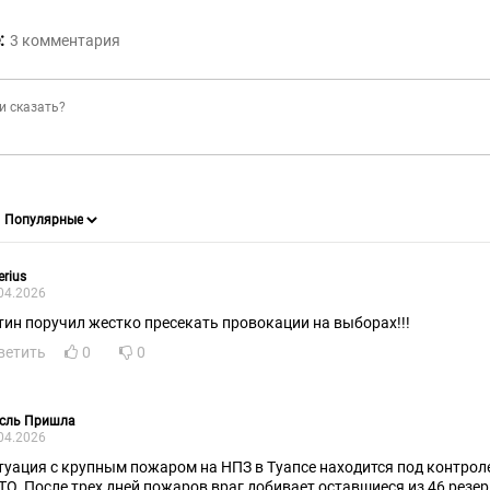
:
3
комментария
erius
04.2026
тин поручил жестко пресекать провокации на выборах!!!
ветить
0
0
сль Пришла
04.2026
туация с крупным пожаром на НПЗ в Туапсе находится под контроле
НАТО. После трех дней пожаров враг добивает оставшиеся из 46 резе