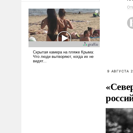
От
9 АВГУСТА 2
«Севе
росси