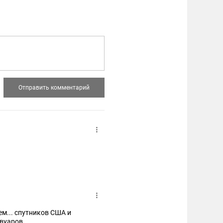
м... спутников США и
рвуаров.