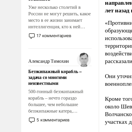
направлен
Уже несколько столетий в
лет назад
России не могут решить, какое
место в ее жизни занимает
«Противни
интеллигенция, кто к ней
образующе
принадлежит, а кого из нее
17 комментариев
использов
исключили с правом
территории
восстановления и без оного. И
чем она отличается от просто
воздейств
образованных людей. Иногда
рассказал
Александр Тимохин
казалось, что эти вопросы
Безэкипажный корабль –
решены раз и навсегда, но –
Они уточн
задача со многими
нет, не решены.
неизвестными
военнопле
500-тонный безэкипажный
корабль – нечто гораздо
Кроме того
большее, чем небольшие
около Шев
безэкипажные катера,
Волчанско
применение которых уже
5 комментариев
участках д
стало обыденностью. Задача по
созданию такого корабля очень