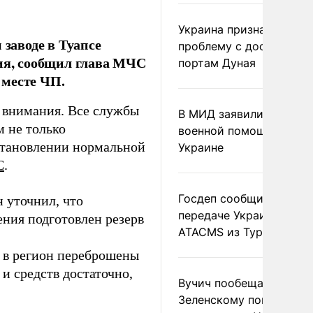
Украина признала
заводе в Туапсе
проблему с доступом к
ния, сообщил глава МЧС
портам Дуная
 месте ЧП.
о внимания. Все службы
В МИД заявили о прямо
 не только
военной помощи Румы
становлении нормальной
Украине
С
.
Госдеп сообщил о
 уточнил, что
передаче Украине раке
ения подготовлен резерв
ATACMS из Турции
а в регион переброшены
 и средств достаточно,
Вучич пообещал
Зеленскому помочь со