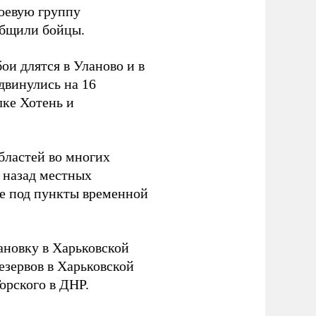
боевую группу
ообщили бойцы.
и длятся в Уланово и в
двинулись на 16
лке Хотень и
бластей во многих
 назад местных
ье под пункты временной
новку в Харьковской
езервов в Харьковской
орского в ДНР.