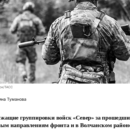
юк/ТАСС
ина Туманова
ужащие группировки войск «Север» за прошедши
вым направлениям фронта и в Волчанском район