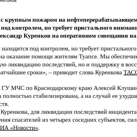
Антонов
с крупным пожаром на нефтеперерабатывающем 
 под контролем, но требует пристального внима
ександр Куренков на оперативном совещании на
 находится под контролем, но требует пристальног
на оказание помощи жителям Туапсе. Мы обеспечим
ую ликвидацию последствий, но и поддержку в вос
ратчайшие сроки», – приводит слова Куренкова
ТАС
 ГУ МЧС по Краснодарскому краю Алексей Клушин
а полностью стабилизирована, а на случай ее ухудш
ств.
 Куренкова, для ликвидации последствий инцидент
ния спасателей из четырех соседних субъектов, сил
ИА «Новости»
.