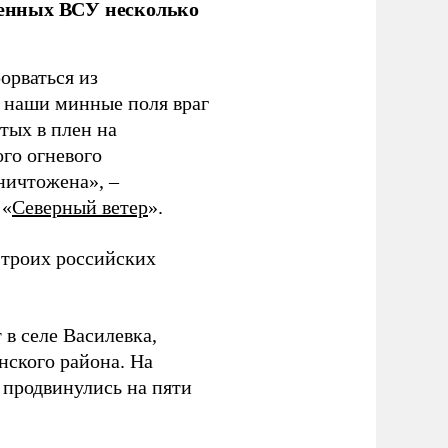
аченных ВСУ несколько
орваться из
з наши минные поля враг
тых в плен на
ого огневого
уничтожена», –
 «
Северный ветер
».
 троих российских
 в селе Василевка,
нского района. На
продвинулись на пяти