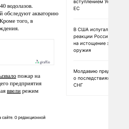
вступлением Украины в
40 водолазов.
ЕС
ий обследуют акваторию
Кроме того, в
ждения.
В США испугались
реакции России и Кита
на истощение запасов
оружия
Молдавию предупреди
ызвало
пожар на
о последствиях выхода
щего предприятия
СНГ
рая
ввели
режим
.
 сайте. О редакционной